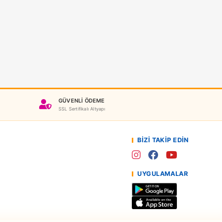
Sunman
Sunman Oyuncak Zapp Toys Baretli Tamir Seti 5 Parça
AN00004623
05,90