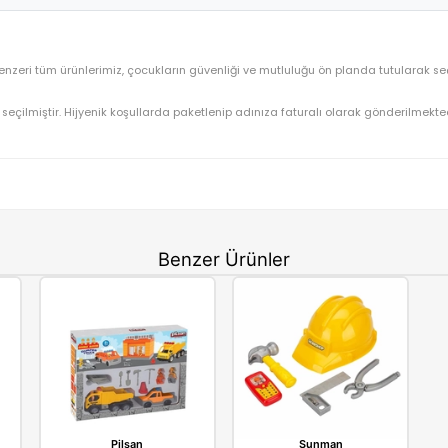
Canem Oyuncak Kutu Pilli Sesli Hareketli İş Makineleri
OYUNCAK>Erkek Oyuncakları>İnşaat Oyun Setleri
Özel Seri
⚡ Stoktan Hızlı Gönderim
Canem
kineleri
ve benzeri tüm ürünlerimiz, çocukların güvenliği ve mutluluğ
gun olarak seçilmiştir. Hijyenik koşullarda paketlenip adınıza fatu