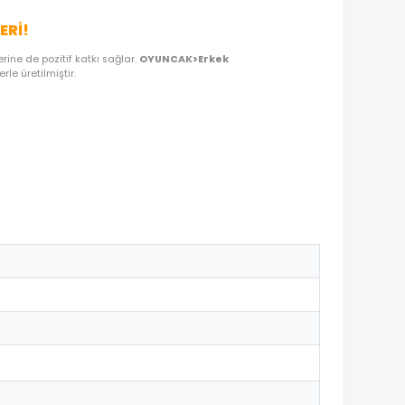
OYUNCAKBIZIZ'E SOR!
DEN OYUNCAKBİZİZ?
LU GELIŞIM SAATLERI!
k katarken gelişim süreçlerine de pozitif katkı sağlar.
OYUNCAK>Er
tlarına uygun materyallerle üretilmiştir.
destekler.
ercihtir.