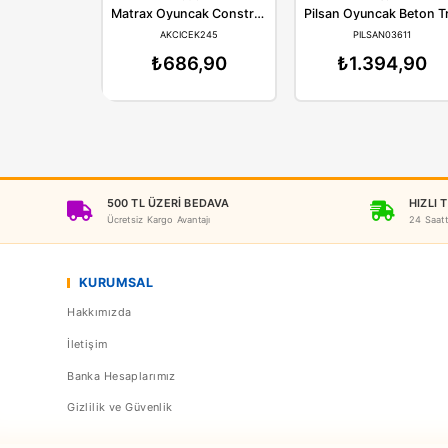
Matrax
P
Matrax Oyuncak Construction Team Big Size
AKCICEK245
PILS
₺686,90
₺1.