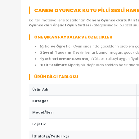
ÜRÜN ÖZELLIKLERI
YORUMLAR
(0)
ÖDE
CANEM OYUNCAK KUTU PILLI SES
Kaliteli materyallerle tasarlanan
Canem Oyuncak Ku
Oyuncakları>İnşaat Oyun Setleri
kategorisindeki
ÖNE ÇIKAN FAYDALAR VE ÖZELLIKLER
Eğitici ve Öğretici:
Oyun sırasında çocukların
Güvenli Tasarım:
Keskin kenar barındırmaya
Fiyat/Performans Avantajı:
Yüksek kaliteyi
Hızlı Teslimat:
Siparişiniz doğrudan stoktan 