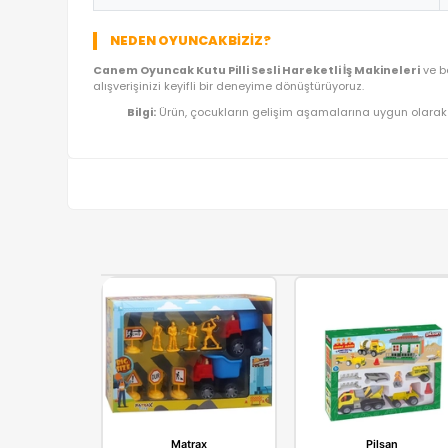
ÜRÜN BILGI TABLOSU
Ürün Adı
Kategori
Model/Seri
Lojistik
İthalatçı/Tedarikçi
NEDEN OYUNCAKBIZIZ?
Canem Oyuncak Kutu Pilli Sesli Hareketli İş Ma
alışverişinizi keyifli bir deneyime dönüştürüyoruz.
Bilgi:
Ürün, çocukların gelişim aşamalarına uy