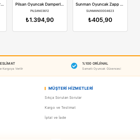
Benzer Ürünler
ilsan
Pilsan
Pilsan Oyuncak Beton Transmikseri Seti 03611
Pilsan Oyuncak Damperli İnşaat Taşıma Seti 03612
AN03611
PILSAN03612
SUNM
394,90
₺1.394,90
₺4