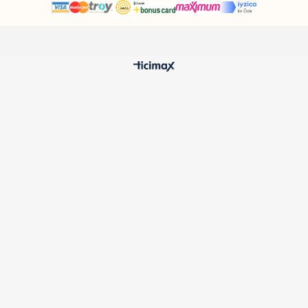
HIZLI TESLİMAT
%100 O
24 Saatte Kargoya Verilir
Samatlı 
MÜŞTERİ HİZMETLERİ
Sıkça Sorulan Sorular
Kargo ve Teslimat
İptal ve İade