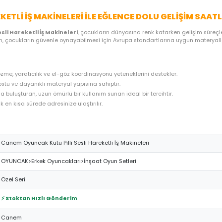
ME SEÇENEKLERI
ÖNERILER
İADE KOŞULLARI
NE
LI HAREKETLI İŞ MAKINELERI ILE EĞLENCE DO
tu Pilli Sesli Hareketli İş Makineleri
, çocukların dünyasına ren
 bu özel ürün, çocukların güvenle oynayabilmesi için Avrupa standar
 problem çözme, yaratıcılık ve el-göz koordinasyonu yeteneklerini 
n, çocuk dostu ve dayanıklı materyal yapısına sahiptir.
 uygun fiyatla buluşturan, uzun ömürlü bir kullanım sunan ideal bir t
hazırlanarak en kısa sürede adresinize ulaştırılır.