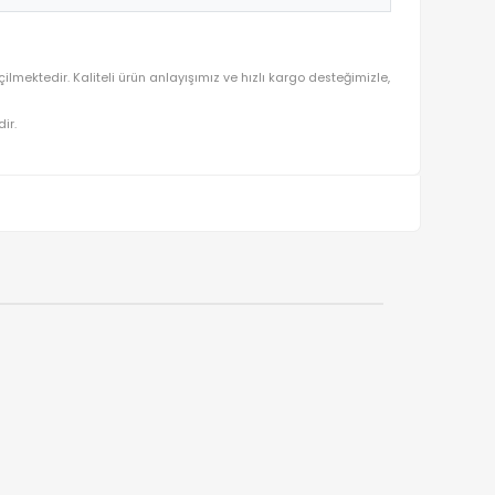
u ön planda tutularak seçilmektedir. Kaliteli ürün anlayışımız ve hız
ralı olarak gönderilmektedir.