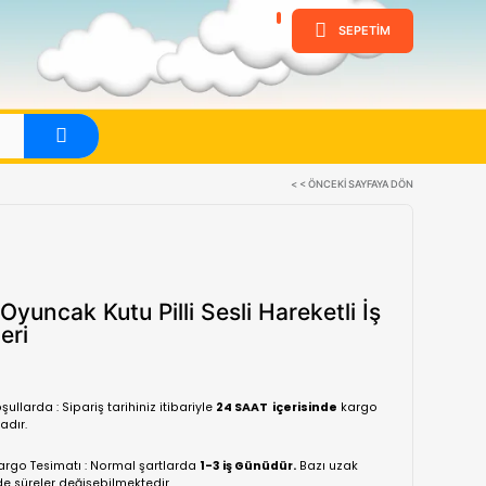
ine
Evet
Canem Oyuncak Kutu Pilli Sesli 
Makineleri
(0 Yorum)
Normal koşullarda : Sipariş tarihiniz itibariyle
24 SA