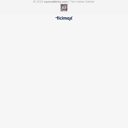
500 TL ÜZERİ BEDAVA
HIZLI TESLİMAT
Ücretsiz Kargo Avantajı
24 Saatte Kargoya Verili
%100 ORİJİNAL
GÜVENLİ ÖDEME
Samatlı Oyuncak Güvencesi
SSL Sertifikalı Altyapı
KURUMSAL
MÜŞTERİ HİZMETLERİ
BİZİ TAKİP EDİN
UYGULAMALAR
© 2026
oyuncakbiziz.com
| Tüm Hakları Saklıdır.