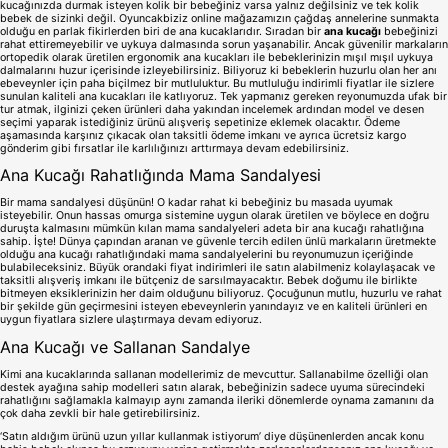
1
Ana Kucağı
Sizler de her anne gibi bebeğinizin günün 24 saat boyunca konforlu olmas
en rahat pozisyonda yatarak derin bir uykuya dalabilmesini istersiniz. He
anne kucağında hissettirebilecek parlak bir fikrimiz var. İşle portatif ve çok
ana kucakları karşınızda! Böylelikle gün boyu işlerinizi hallederken bebeği
kucağındaki huzuru hissederek uyuması ve uyanıksa da üzerine dahil edil
oyuncaklar ile oynayarak keyifli zaman geçirmesini sağlayabilirsiniz.
Her bebeğin dönem dönem kucaksız uyuyamadığı günler olmaktadır. Eğer 
kucağınızda durmak isteyen kolik bir bebeğiniz varsa yalnız değilsiniz ve 
bebek de sizinki değil. Oyuncakbiziz online mağazamızın çağdaş anneler
olduğu en parlak fikirlerden biri de ana kucaklarıdır. Sıradan bir
ana kucağ
rahat ettiremeyebilir ve uykuya dalmasında sorun yaşanabilir. Ancak güven
ortopedik olarak üretilen ergonomik ana kucakları ile bebeklerinizin mışıl 
dalmalarını huzur içerisinde izleyebilirsiniz. Biliyoruz ki bebeklerin huzurlu
ebeveynler için paha biçilmez bir mutluluktur. Bu mutluluğu indirimli fiyatlar
sunulan kaliteli ana kucakları ile katlıyoruz. Tek yapmanız gereken reyonu
tur atmak, ilginizi çeken ürünleri daha yakından incelemek ardından mode
seçimi yaparak istediğiniz ürünü alışveriş sepetinize eklemek olacaktır. 
aşamasında karşınız çıkacak olan taksitli ödeme imkanı ve ayrıca ücretsiz
gönderim gibi fırsatlar ile karlılığınızı arttırmaya devam edebilirsiniz.