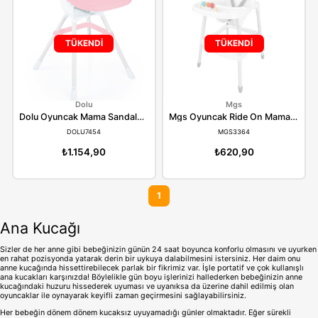
DOLU7451
DOLU7453
₺1.154,90
₺1.154,90
TÜKENDİ
TÜKENDİ
Dolu
Mgs
Dolu Oyuncak Mama Sandalyesi Pembe 7454
DOLU7454
MGS3364
₺1.154,90
₺620,90