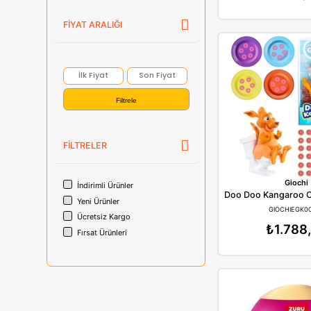
Cry Babies
Disney
Giochi
Minix
Gormiti
HelloKitty
Minix
FIYAT ARALIĞI
Filtrele
FILTRELER