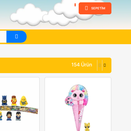
ine
Evet
na Göre (Z<A)