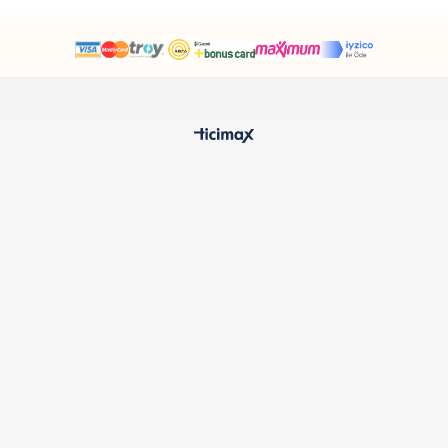
₺496,90
₺2.980,90
1
2
HIZLI TESLİMAT
%100 O
24 Saatte Kargoya Verilir
Samatlı 
MÜŞTERİ HİZMETLERİ
Sıkça Sorulan Sorular
Kargo ve Teslimat
İptal ve İade