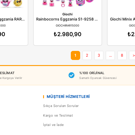
Giochi Max Uzun Çiçekler Sürprizi 83184 MNB05000
GIOCHIMNB05000
GIOCHIMNB07000
₺645,90
₺844,90
Giochi
Giochi
Rainbocorns Baby Eggzania RAR32000
GIOCHIRAR32000
GIOCHIRAR15000