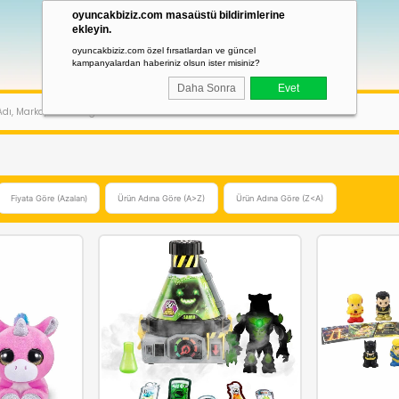
oyuncakbiziz.com masaüstü bildirimler
ekleyin.
oyuncakbiziz.com özel fırsatlardan ve güncel
kampanyalardan haberiniz olsun ister misiniz?
Daha Sonra
Göre (Artan)
Fiyata Göre (Azalan)
Ürün Adına Göre (A>Z)
Ürün Adı