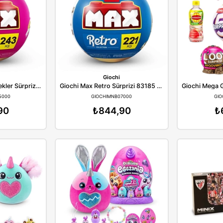
Giochi
Giochi
Doo Doo Kangaroo Oyunu EGK00000
GIOCHIEGK00000
GIOCHIDEV00000
₺1.788,90
₺377,90
Giochi
Giochi