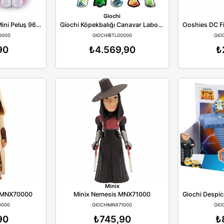
Giochi
Giochi
Giochi Coco Cones Mini Peluş 9601SQ1 CCN00000
GIOCHICCN00000
GIOCHIBTL00000
₺596,90
₺4.569,90