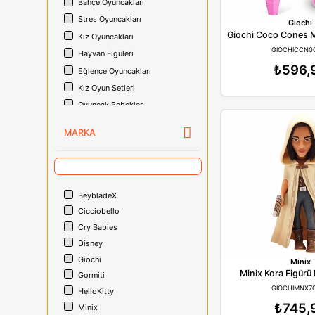
Peluş Oyuncaklar
İnteraktif Oyuncaklar
Çocuk Kutu Oyunları
Bahçe Oyuncakları
Stres Oyuncakları
Kız Oyuncakları
Hayvan Figüleri
Eğlence Oyuncakları
Kız Oyun Setleri
Oyuncak Bebekler
Kumandasız Arabalar
MARKA
Lego Oyuncak
Eğitici Oyuncaklar
Karakter Figürleri
BeybladeX
Cicciobello