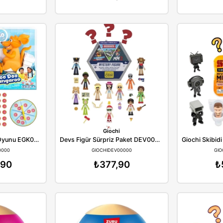
Minix
Minix
 Kora Figürü MNX70000
Minix Nemesis MNX71000
GIOCHIMNX70000
GIOCHIMNX71000
₺745,90
₺745,90