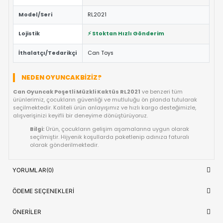
Eğitici ve Öğretici:
Oyun sırasında çocukların problem 
yaratıcılık ve el-göz koordinasyonu yeteneklerini destekl
Güvenli Tasarım:
Keskin kenar barındırmayan, çocuk d
dayanıklı materyal yapısına sahiptir.
Fiyat/Performans Avantajı:
Yüksek kaliteyi uygun fiya
buluşturan, uzun ömürlü bir kullanım sunan ideal bir tercih
Hızlı Teslimat:
Siparişiniz doğrudan stoktan hazırlanar
kısa sürede adresinize ulaştırılır.
ÜRÜN BILGI TABLOSU
Can Oyuncak Poşetli Müzkli Kaktüs
Ürün Adı
RL2021
OYUNCAK>Figür Oyuncaklar>Diğer
Kategori
Figürler
Model/Seri
RL2021
Lojistik
⚡ Stoktan Hızlı Gönderim