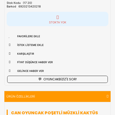
Tahmini Kargo Tesimatı : Normal şartlarda
1-3 iş Günüdür.
uzak bölgerlerde süreler değişebilmektedir.
Vade Farkı İle
9 Taksite Kadar
Ödeme Ayrıcalığı
₺275,90
Stok Kodu
(17 20)
Barkod
6920213420218
STOKTA YOK
FAVORILERE EKLE
İSTEK LISTEME EKLE
KARŞILAŞTIR