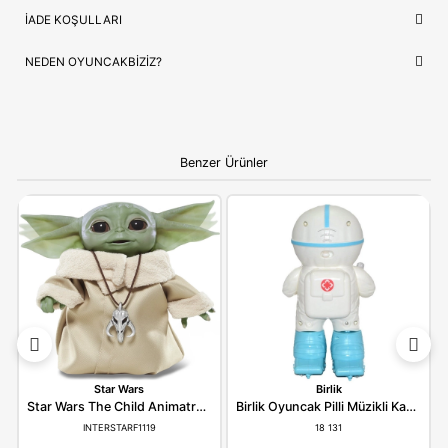
İthalatçı/Tedarikçi
Can Toys
NEDEN OYUNCAKBIZIZ?
Can Oyuncak Poşetli Müzkli Kaktüs RL2021
ve benzeri tüm
ürünlerimiz, çocukların güvenliği ve mutluluğu ön planda tutul
seçilmektedir. Kaliteli ürün anlayışımız ve hızlı kargo desteğimi
alışverişinizi keyifli bir deneyime dönüştürüyoruz.
Bilgi:
Ürün, çocukların gelişim aşamalarına uygun olara
seçilmiştir. Hijyenik koşullarda paketlenip adınıza fatural
olarak gönderilmektedir.
YORUMLAR
(0)
ÖDEME SEÇENEKLERI
ÖNERILER