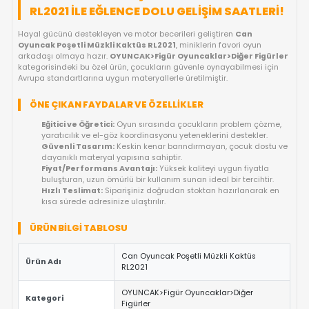
FIYAT DÜŞÜNCE HABER VER
GELINCE HABER VER
OYUNCAKBIZIZ'E SOR!
ÜRÜN ÖZELLIKLERI
CAN OYUNCAK POŞETLI MÜZKLI KAKTÜ
RL2021 ILE EĞLENCE DOLU GELIŞIM SAATL
Hayal gücünü destekleyen ve motor becerileri geliştiren
Can
Oyuncak Poşetli Müzkli Kaktüs RL2021
, miniklerin favori oyu
arkadaşı olmaya hazır.
OYUNCAK>Figür Oyuncaklar>Diğer F
kategorisindeki bu özel ürün, çocukların güvenle oynayabilmesi
Avrupa standartlarına uygun materyallerle üretilmiştir.
ÖNE ÇIKAN FAYDALAR VE ÖZELLIKLER