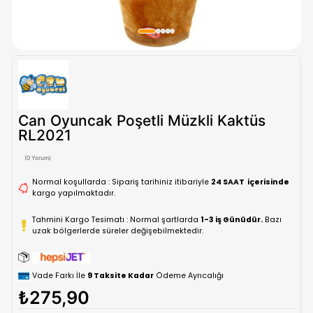
Can Oyuncak Poşetli Müzkli Kaktü
RL2021
(0 Yorum)
Normal koşullarda : Sipariş tarihiniz itibariyle
24 SAAT içe
kargo yapılmaktadır.