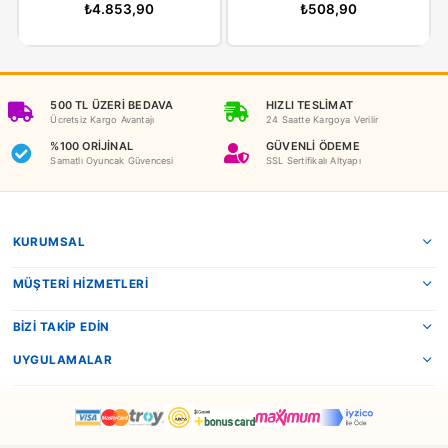
İADE KOŞULLARI
NEDEN OYUNCAKBİZİZ?
Benzer Ürünler
Star Wars
Birlik