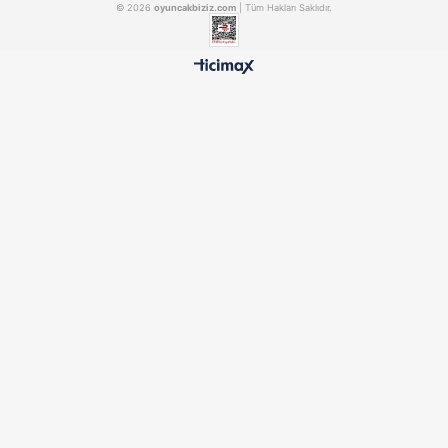
Star Wars The Child Animatronic Baby Yoda F1119
INTERSTARF1119
18 131
₺4.853,90
₺508,90
500 TL ÜZERİ BEDAVA
HIZLI TESLİMAT
Ücretsiz Kargo Avantajı
24 Saatte Kargoya Verili
%100 ORİJİNAL
GÜVENLİ ÖDEME
Samatlı Oyuncak Güvencesi
SSL Sertifikalı Altyapı
KURUMSAL
MÜŞTERİ HİZMETLERİ