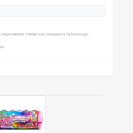
ercihtir.
.1Y
uluğu ön planda tutularak seçilmektedir. Kaliteli ürün anlayışımız ve
ralı olarak gönderilmektedir.