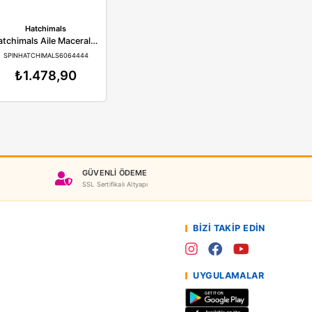
tchimals
Hatchimals
Hatchimals CollEGGtibles Rainbow Cation - 4 Karakter ve 2 Aksesuar Playdate Paketi Yumurta Oyun Seti 6064443
Hatchimals Aile Maceraları Yumurta Kurt Ailesi Oyun Seti 6064444
CHIMALS6064443
SPINHATCHIMALS6064444