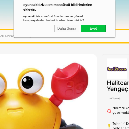
oyuncakbiziz.com masaüstü bildirimler
ekleyin.
oyuncakbiziz.com özel fırsatlardan ve güncel
kampanyalardan haberiniz olsun ister misiniz?
Daha Sonra
LERI