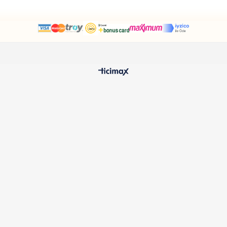
74,90
₺1.098,90
₺1
HIZLI TESLİMAT
%100 O
24 Saatte Kargoya Verilir
Samatlı 
MÜŞTERİ HİZMETLERİ
Sıkça Sorulan Sorular
Kargo ve Teslimat
İptal ve İade