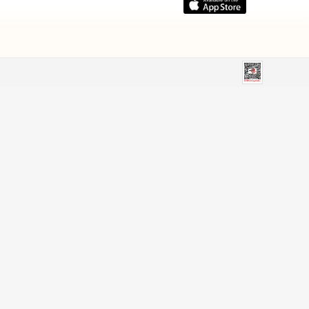
.240,90
₺1.478,90
RİJİNAL
GÜVENLİ ÖDEME
Oyuncak Güvencesi
SSL Sertifikalı Altyapı