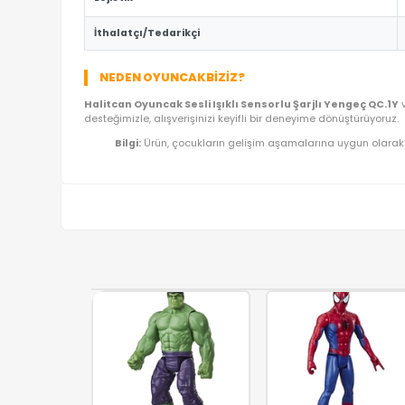
Fiyat/Performans Avantajı:
Yüksek kaliteyi
Hızlı Teslimat:
Siparişiniz doğrudan stoktan 
ÜRÜN BILGI TABLOSU
Ürün Adı
Kategori
Model/Seri
Lojistik
İthalatçı/Tedarikçi
NEDEN OYUNCAKBIZIZ?
Halitcan Oyuncak Sesli Işıklı Sensorlu Şarjlı Y
desteğimizle, alışverişinizi keyifli bir deneyime dö
Bilgi:
Ürün, çocukların gelişim aşamalarına uy