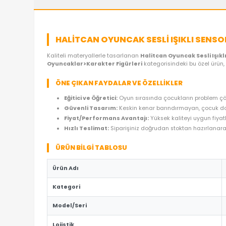
ÜRÜN ÖZELLIKLERI
YORUMLAR
(0)
ÖDE
HALITCAN OYUNCAK SESLI IŞIKL
Kaliteli materyallerle tasarlanan
Halitcan Oyuncak
Oyuncaklar>Karakter Figürleri
kategorisindeki 
ÖNE ÇIKAN FAYDALAR VE ÖZELLIKLER
Eğitici ve Öğretici:
Oyun sırasında çocukların
Güvenli Tasarım:
Keskin kenar barındırmaya