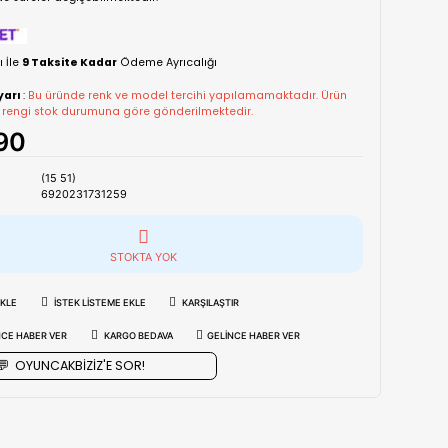
yapılmaktadır.
Tahmini Kargo Tesimatı : Normal şartlarda
1-3 iş G
bölgerlerde süreler değişebilmektedir.
›
Vade Farkı İle
9 Taksite Kadar
Ödeme Ayrıcalığı
Önemli Uyarı
:
Bu üründe renk ve model tercihi ya
modeli ve rengi stok durumuna göre gönderilmekte
₺722,90
Stok Kodu
(15 51)
Barkod
6920231731259
STOKTA YOK
FAVORILERE EKLE
İSTEK LISTEME EKLE
KARŞILAŞT