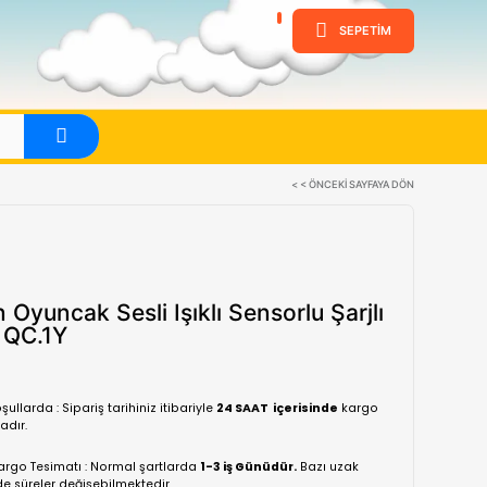
ine
Evet
Halitcan Oyuncak Sesli Işıklı Se
Yengeç QC.1Y
(0 Yorum)
Normal koşullarda : Sipariş tarihiniz itibariyle
24 SA