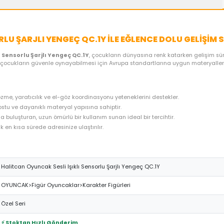
ME SEÇENEKLERI
ÖNERILER
İADE KOŞULLARI
NE
I SENSORLU ŞARJLI YENGEÇ QC.1Y ILE EĞLENC
 Sesli Işıklı Sensorlu Şarjlı Yengeç QC.1Y
, çocukların dünyasına
bu özel ürün, çocukların güvenle oynayabilmesi için Avrupa standartl
 problem çözme, yaratıcılık ve el-göz koordinasyonu yeteneklerini 
n, çocuk dostu ve dayanıklı materyal yapısına sahiptir.