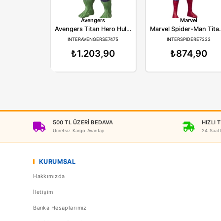
Avengers
M
Avengers Titan Hero Hulk Figür Oyuncak
INTERAVENGERSE7475
INTERS