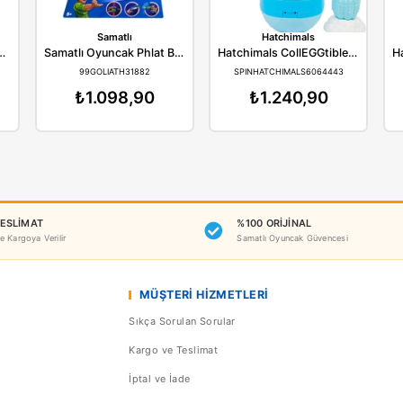
Benzer Ürünler
arvel
Samatlı
Ha
Marvel Spider-Man Titan Hero Figure
Samatlı Oyuncak Phlat Ball
PIDERE7333
99GOLIATH31882
SPINHAT