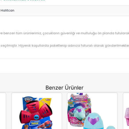
 uygun fiyatla buluşturan, uzun ömürlü bir kullanım sunan ideal bir t
hazırlanarak en kısa sürede adresinize ulaştırılır.
Halitcan Oyuncak Sesli Işıklı Sensorlu Şarjlı Yengeç QC
OYUNCAK>Figür Oyuncaklar>Karakter Figürleri
Özel Seri
⚡ Stoktan Hızlı Gönderim
Halitcan
engeç QC.1Y
ve benzeri tüm ürünlerimiz, çocukların güvenliği ve mutl
nüştürüyoruz.
gun olarak seçilmiştir. Hijyenik koşullarda paketlenip adınıza fatu