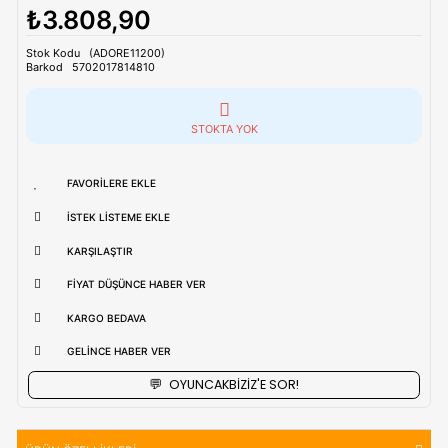
kargo yapılmaktadır.
Tahmini Kargo Tesimatı : Normal şartlarda
1-3 iş Günüdür.
uzak bölgerlerde süreler değişebilmektedir.
Vade Farkı İle
9 Taksite Kadar
Ödeme Ayrıcalığı
₺3.808,90
Stok Kodu
(ADORE11200)
Barkod
5702017814810
STOKTA YOK
FAVORILERE EKLE
İSTEK LISTEME EKLE