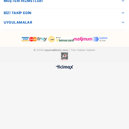
Dede
Dede
Dede Oyuncak Akıllı Çocuk 40 Parça Lego Seti
FEN01021
FEN01022
₺632,90
₺898,90
500 TL ÜZERİ BEDAVA
HIZLI TESLİMAT
Ücretsiz Kargo Avantajı
24 Saatte Kargoya Verili
%100 ORİJİNAL
GÜVENLİ ÖDEME