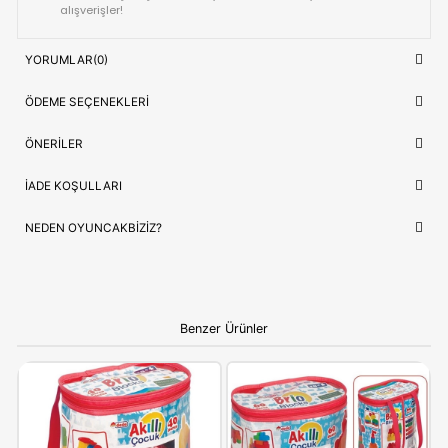
Marka
Lego
Lego Marvel Spidey ve İnanılmaz Arkad
Ürün Adı
Ağaç Ev Karargahında Spidey ve Gobby
Raptor Savaşı 11200 143 Parça
Kategori
OYUNCAK>Eğitici Oyuncaklar>Lego Oy
Lojistik
⚡ Stoktan Hızlı Gönderim
Güvence
✅ Orijinal Lisanslı Ürün
ÇOCUĞUNUZ İÇIN EN GÜZEL HEDIYE
Lego
, sadece bir oyuncak değil, çocuğunuzun en sevdiği hikay
bir parçasıdır. Doğum günleri ve özel kutlamalar için hem prest
de öğretici bir hediye seçeneği arayanlar için idealdir.
Ebeveynlere Not:
Ürün orijinal kutusunda, adınıza
faturalı ve hızlı kargo avantajıyla gönderilmektedir.
Güvenli alışverişin adresi OyuncakBiziz ile keyifli
alışverişler!