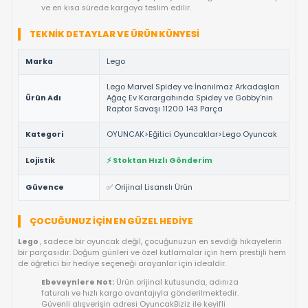
KEYFI!
Çocukların hayal dünyasını gerçeğe dönüştüren
Lego
kalitesi
Lego Marvel Spidey ve İnanılmaz Arkadaşları Ağaç Ev
Karargahında Spidey ve Gobby'nin Raptor Savaşı 11200 1
Parça
ile evlerinize konuk oluyor. En yüksek kalite standartlar
üretilen bu özel ürün, çocukların favori kahramanlarıyla bağ k
sağlarken, ebeveynlere de güvenli bir oyun deneyimi sunar.
NEDEN BU ÜRÜNÜ TERCIH ETMELISINIZ?
%100 Orijinal Lisanslı Ürün ✅:
Lego
markasının resmi li
ve tüm güvenlik testlerinden geçmiş ürünüdür.
Yüksek Kalite ve Dayanıklılık:
Detaylı işçiliği ve kaliteli
materyalleri ile uzun ömürlü bir kullanım vaat eder.
Çocuk Sağlığına Uygun:
Anti-alerjik ve sağlığa zararsız
malzemelerle uluslararası standartlarda üretilmiştir.
Hızlı Gönderim Avantajı:
Siparişleriniz doğrudan stokta
ve en kısa sürede kargoya teslim edilir.
TEKNIK DETAYLAR VE ÜRÜN KÜNYESI