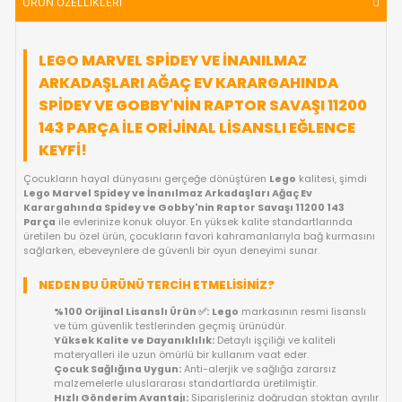
KARŞILAŞTIR
FIYAT DÜŞÜNCE HABER VER
KARGO BEDAVA
GELINCE HABER VER
OYUNCAKBIZIZ'E SOR!
ÜRÜN ÖZELLIKLERI
LEGO MARVEL SPIDEY VE İNANILMAZ
ARKADAŞLARI AĞAÇ EV KARARGAHIND
SPIDEY VE GOBBY'NIN RAPTOR SAVAŞI 1
143 PARÇA ILE ORIJINAL LISANSLI EĞLE