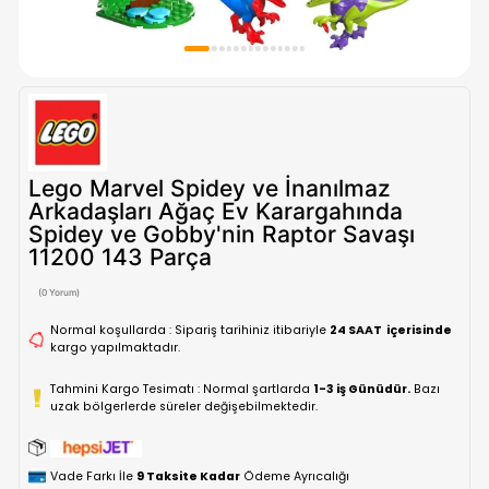
Lego Marvel Spidey ve İnanılmaz
Arkadaşları Ağaç Ev Karargahında
Spidey ve Gobby'nin Raptor Savaş
11200 143 Parça
(0 Yorum)
Normal koşullarda : Sipariş tarihiniz itibariyle
24 SAAT içe