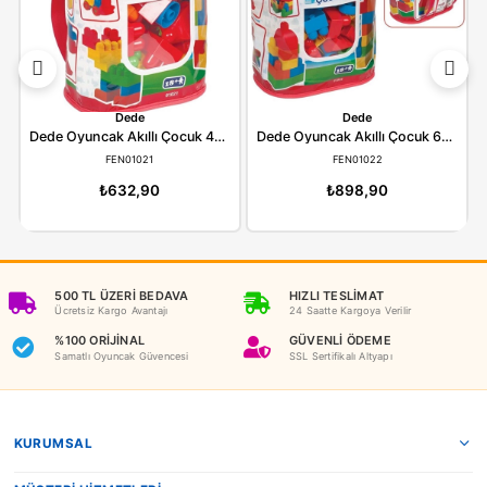
YORUMLAR
(0)
ÖDEME SEÇENEKLERI
ÖNERILER
İADE KOŞULLARI
NEDEN OYUNCAKBİZİZ?
Benzer Ürünler