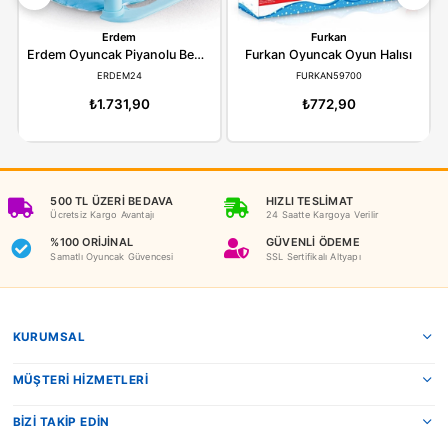
ÖDEME SEÇENEKLERI
ÖNERILER
İADE KOŞULLARI
NEDEN OYUNCAKBİZİZ?
Benzer Ürünler