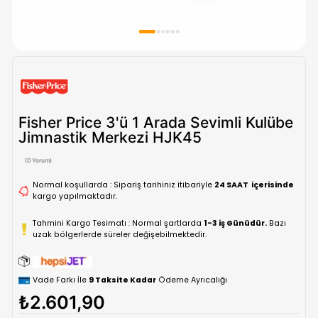
Fisher Price 3'ü 1 Arada Sevimli Ku
Jimnastik Merkezi HJK45
(0 Yorum)
Normal koşullarda : Sipariş tarihiniz itibariyle
24 SAAT içe
kargo yapılmaktadır.