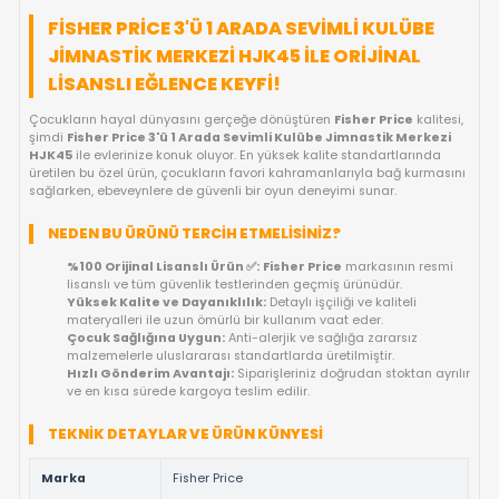
FIYAT DÜŞÜNCE HABER VER
KARGO BEDAVA
GELINCE HABER VER
OYUNCAKBIZIZ'E SOR!
ÜRÜN ÖZELLIKLERI
FISHER PRICE 3'Ü 1 ARADA SEVIMLI KULÜ
JIMNASTIK MERKEZI HJK45 ILE ORIJINA
LISANSLI EĞLENCE KEYFI!
Çocukların hayal dünyasını gerçeğe dönüştüren
Fisher Price
k
şimdi
Fisher Price 3'ü 1 Arada Sevimli Kulübe Jimnastik Me
HJK45
ile evlerinize konuk oluyor. En yüksek kalite standartlar
üretilen bu özel ürün, çocukların favori kahramanlarıyla bağ k