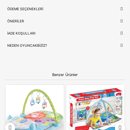
Model Kodu
HJK45
Lojistik
⚡ Stoktan Hızlı Gönderim
Güvence
✅ Orijinal Lisanslı Ürün
ÇOCUĞUNUZ İÇIN EN GÜZEL HEDIYE
Fisher Price HJK45
, sadece bir oyuncak değil, çocuğunuzun 
sevdiği hikayelerin bir parçasıdır. Doğum günleri ve özel kutla
için hem prestijli hem de öğretici bir hediye seçeneği arayanlar
idealdir.
Ebeveynlere Not:
Ürün orijinal kutusunda, adınıza
faturalı ve hızlı kargo avantajıyla gönderilmektedir.
Güvenli alışverişin adresi OyuncakBiziz ile keyifli
alışverişler!
YORUMLAR
(0)