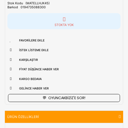
Tahmini Kargo Tesimatı : Normal şartlarda
1-3 iş Günüdür.
uzak bölgerlerde süreler değişebilmektedir.
Vade Farkı İle
9 Taksite Kadar
Ödeme Ayrıcalığı
₺2.601,90
Stok Kodu
(MATELLHJK45)
Barkod
0194735088300
STOKTA YOK
FAVORILERE EKLE
İSTEK LISTEME EKLE
KARŞILAŞTIR