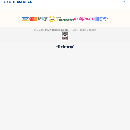
Erdem
Furkan
Erdem Oyuncak Piyanolu Bebek Halısı ER-111
Furkan Oyuncak Oyun 
ERDEM24
FURKAN59700
₺1.731,90
₺772,90
500 TL ÜZERİ BEDAVA
HIZLI TESLİMAT
Ücretsiz Kargo Avantajı
24 Saatte Kargoya Verili
%100 ORİJİNAL
GÜVENLİ ÖDEME
Samatlı Oyuncak Güvencesi
SSL Sertifikalı Altyapı