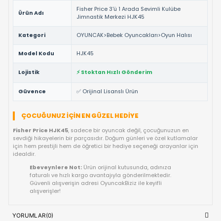
sağlarken, ebeveynlere de güvenli bir oyun deneyimi sunar.
NEDEN BU ÜRÜNÜ TERCIH ETMELISINIZ?
%100 Orijinal Lisanslı Ürün ✅:
Fisher Price
markasının 
lisanslı ve tüm güvenlik testlerinden geçmiş ürünüdür.
Yüksek Kalite ve Dayanıklılık:
Detaylı işçiliği ve kaliteli
materyalleri ile uzun ömürlü bir kullanım vaat eder.
Çocuk Sağlığına Uygun:
Anti-alerjik ve sağlığa zararsız
malzemelerle uluslararası standartlarda üretilmiştir.
Hızlı Gönderim Avantajı:
Siparişleriniz doğrudan stokta
ve en kısa sürede kargoya teslim edilir.
TEKNIK DETAYLAR VE ÜRÜN KÜNYESI
Marka
Fisher Price
Fisher Price 3'ü 1 Arada Sevimli Kulübe
Ürün Adı
Jimnastik Merkezi HJK45
Kategori
OYUNCAK>Bebek Oyuncakları>Oyun Hal