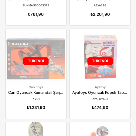
Sunman
Asya
Sunman Oyuncak Wave Board Kaykay 78 cm 00003372
SUNMAN00003372
ASYA386
₺761,90
₺2.201,90
TÜKENDİ
TÜKENDİ
Can Toys
Ayatoy
Can Oyuncak Kumandalı Şarjlı Helikopter Drone LH-X69