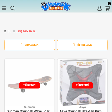
DIŞ MEKAN OYUNCAKLARI
SIRALAMA
FILTRELEME
TÜKENDİ
TÜKENDİ