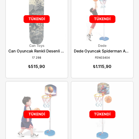
17 206
AYATOYS31
₺1.231,90
₺474,90
TÜKENDİ
TÜKENDİ
Can Toys
Dede
Can Oyuncak Renkli Desenli Kaykay 3108
17 298
FEN03404
₺515,90
₺1.115,90