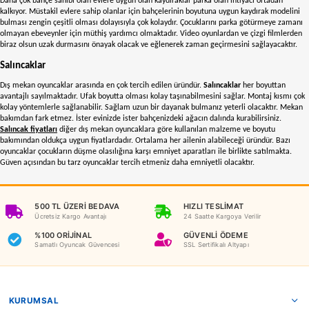
Çocukların evlerinde bütün ekran başında geçirmeleri onları olumsuz yönde e
Okul öncesi ve sonrası eğitim hayatının dışında kalan zamanda onlara faydalı
aktiviteler bulmalıyız. Evinizin içerisinde veya bahçenizde boş alanları çocuğun
oyunlar oynayabileceği alanlar kurabilirsiniz. Bu konuda size yardımcı olacak
oyuncakları
birebir çözümdür. Çocuklar bu oyuncağa bayılacak. Eğlenerek za
Akülü Arabalar
Bisiklet sürmeye alternatif olarak çocuğunuza akülü arabalar alabilirsiniz. Eğe
sürmek için yaşı erken ise akülü araba onun bu konudaki ihtiyacını giderecekti
detaylı bir akülü araba çocuk için müthiş eğlenceli bir araç. Kullanılan yer ba
etmez. İster evde ister dışarda gönül rahatlığıyla vakit geçirebilir. Trafiğe açık
kullanması tehlikeli olabilir. Çocuğunuzu bu tür yollardan uzak tutun. Ayrıca a
bazılarında ebeveynler için kontrol kumandası mevcut. Onunla çocuğunuza gü
şekilde sürüş deneyimi yaşamasına destek olabilirsiniz.
Sahile ve Plaja Uygun Dış Mekan Oyuncaklar
Sahil bölgesinden büyümüş herkesin kumdan kalesi veya evi vardır. O kadar eğ
geçiririz ki hafızalarımızdan asla silinmez. Günümüzde bu sahil oyuncakları d
vakit geçirmemize yardımcı olur. Kumla yapılabilecek aktiviteler için çeşitli a
sayesinde hayal gücümüzün tasarladığımız bütün yapıları kolaylıkla inşa edebi
İstediğiniz yapıyı oluşturmak için size yardımcı olacak aletler size zaman kaza