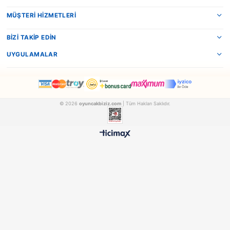
Bisikletler
Bisiklet her çocuğun sahip olması gereken dış mekan oyuncaklarıdır. Daha ön
olmayan çocuklar için bisikletin yanlarına koruma amaçlı küçük tekerlekler tak
dengelerini sağlayana kadar emniyetli sürüş sağlanır. Her bütçeye uygun bisik
bulabilirsiniz. Zengin aksesuara sahip bisikletler farklı fiyattan satılmaktadır.
Su ve Boncuk Tabancaları
Arkadaş arasında veya ailecek keyifli vakit geçirebileceğiniz oyunlardan biridir
oynanan su tabancası savaşı çocukların takım olmanın ne demek olduğunu öğ
Zaman bakımından sıcak yaz aylarında su tabancası ile oynamak daha keyifli o
Model bakımdan bol çeşitli su tabancalarını uzun süreli kullanım için geniş h
tabancalarını tercih etmek yerinde bir davranış olacaktır.
Dış Mekan Oyuncağı olan Kaydıraklar
Daha çok bahçe sahibi olan evlere uygun olan kaydıraklar parka olan ihtiyacı 
kalkıyor. Müstakil evlere sahip olanlar için bahçelerinin boyutuna uygun kayd
bulması zengin çeşitli olması dolayısıyla çok kolaydır. Çocuklarını parka göt
olmayan ebeveynler için müthiş yardımcı olmaktadır. Video oyunlardan ve çiz
biraz olsun uzak durmasını önayak olacak ve eğlenerek zaman geçirmesini sağ
Salıncaklar