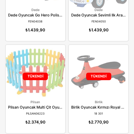
Dede
Dede
Dede Oyuncak Go Hero İtfaiye Aracı 04037
FEN04037
FEN04036
₺1.439,90
₺1.439,90
TÜKENDİ
TÜKENDİ