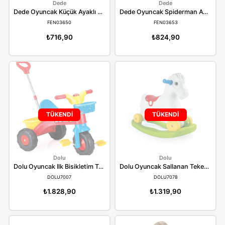
TÜKENDİ
TÜKENDİ
Dede
Dede
Dede Oyuncak Küçük Ayaklı Basket Seti 126 Cm 03650
FEN03650
FEN03653
₺716,90
₺824,90