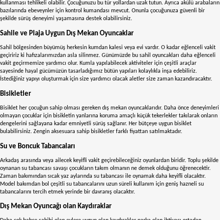
TÜKENDİ
TÜKENDİ
Kızılkaya
Can Toys
Kızılkaya Oyuncak Havuz Jumbo Çiçek Güneş Desen KZLD-BW54120
KIZILKAYA166
17 274
₺2.895,90
₺2.680,90
<
1
...
13
14
15
16
>
Dış Mekan Oyuncakları