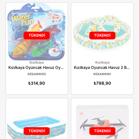
Dede
Dede
Dede Oyuncak Go Hero Polis Aracı 04038
FEN04038
FEN04050
₺1.439,90
₺1.439,90
TÜKENDİ
TÜKENDİ
Pilsan
Birlik
Pilsan Oyuncak Multi Çit Oyun Alanı 8 Parça 06-223
PILSAN06223
18 301