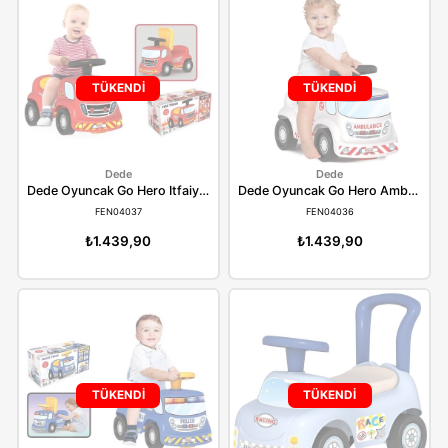
TÜKENDİ
TÜKENDİ
Dolu
Dolu
Dolu Oyuncak İlk Bisikletim Tutamaklı 7007
DOLU7007
DOLU7078
₺1.828,90
₺1.319,90
TÜKENDİ
TÜKENDİ