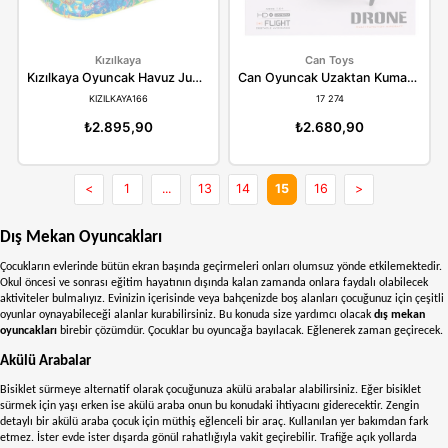
₺2.374,90
₺2.770,90
TÜKENDİ
TÜKENDİ
Kızılkaya
Kızılkaya
Kızılkaya Oyuncak Havuz Oyunu 4 Balıklı KZL-9684A
KIZILKAYA155
KIZILKAYA161
₺314,90
₺798,90