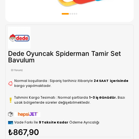
Dede Oyuncak Spiderman Tamir S
Bavulum
(0 Yorum)
Normal koşullarda : Sipariş tarihiniz itibariyle
24 SAAT içe
kargo yapılmaktadır.