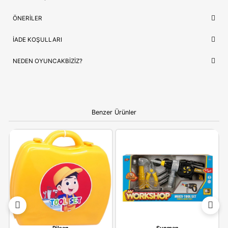
Lojistik
⚡ Stoktan Hızlı Gönderim
İthalatçı/Tedarikçi
Fen
NEDEN OYUNCAKBIZIZ?
Dede Oyuncak Spiderman Tamir Set Bavulum
ve benzeri t
ürünlerimiz, çocukların güvenliği ve mutluluğu ön planda tutul
seçilmektedir. Kaliteli ürün anlayışımız ve hızlı kargo desteğimi
alışverişinizi keyifli bir deneyime dönüştürüyoruz.
Bilgi:
Ürün, çocukların gelişim aşamalarına uygun olara
seçilmiştir. Hijyenik koşullarda paketlenip adınıza fatural
olarak gönderilmektedir.
YORUMLAR
(0)
ÖDEME SEÇENEKLERI