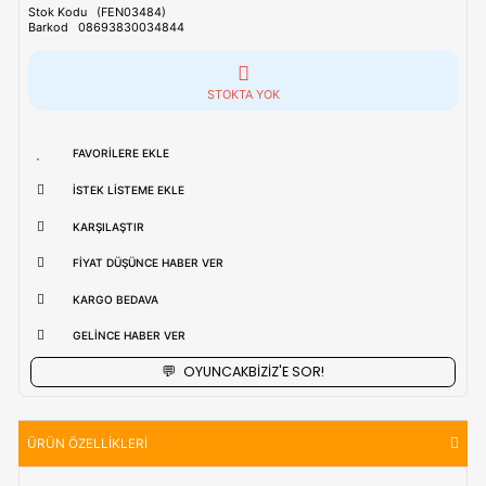
Tahmini Kargo Tesimatı : Normal şartlarda
1-3 iş Günüdür.
uzak bölgerlerde süreler değişebilmektedir.
Vade Farkı İle
9 Taksite Kadar
Ödeme Ayrıcalığı
₺867,90
Stok Kodu
(FEN03484)
Barkod
08693830034844
STOKTA YOK
FAVORILERE EKLE
İSTEK LISTEME EKLE
KARŞILAŞTIR