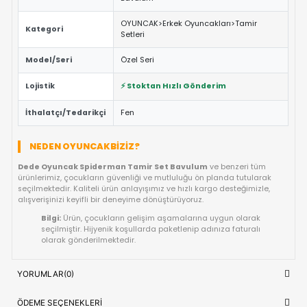
Avrupa standartlarına uygun materyallerle üretilmiştir.
ÖNE ÇIKAN FAYDALAR VE ÖZELLIKLER
Eğitici ve Öğretici:
Oyun sırasında çocukların problem 
yaratıcılık ve el-göz koordinasyonu yeteneklerini destekl
Güvenli Tasarım:
Keskin kenar barındırmayan, çocuk d
dayanıklı materyal yapısına sahiptir.
Fiyat/Performans Avantajı:
Yüksek kaliteyi uygun fiya
buluşturan, uzun ömürlü bir kullanım sunan ideal bir tercih
Hızlı Teslimat:
Siparişiniz doğrudan stoktan hazırlanar
kısa sürede adresinize ulaştırılır.
ÜRÜN BILGI TABLOSU
Dede Oyuncak Spiderman Tamir Se
Ürün Adı
Bavulum
OYUNCAK>Erkek Oyuncakları>Tamir
Kategori
Setleri
Model/Seri
Özel Seri