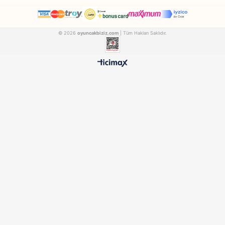
Pilsan
Sunman
Pilsan Oyuncak Çantalı Alet Seti 03367
PILSAN03367
SUNMAN00004606
₺845,90
₺1.271,90
500 TL ÜZERİ BEDAVA
HIZLI TESLİMAT
Ücretsiz Kargo Avantajı
24 Saatte Kargoya Verili
%100 ORİJİNAL
GÜVENLİ ÖDEME
Samatlı Oyuncak Güvencesi
SSL Sertifikalı Altyapı
KURUMSAL