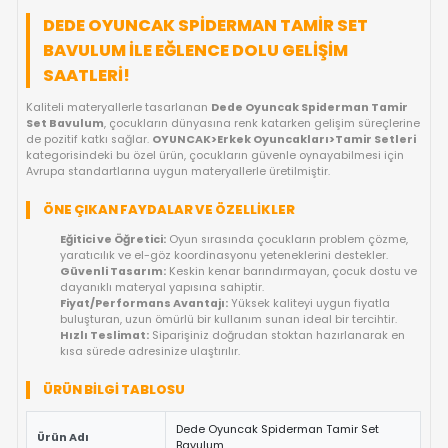
FIYAT DÜŞÜNCE HABER VER
KARGO BEDAVA
GELINCE HABER VER
OYUNCAKBIZIZ'E SOR!
ÜRÜN ÖZELLIKLERI
DEDE OYUNCAK SPIDERMAN TAMIR SET
BAVULUM ILE EĞLENCE DOLU GELIŞIM
SAATLERI!
Kaliteli materyallerle tasarlanan
Dede Oyuncak Spiderman 
Set Bavulum
, çocukların dünyasına renk katarken gelişim sür
de pozitif katkı sağlar.
OYUNCAK>Erkek Oyuncakları>Tamir S
kategorisindeki bu özel ürün, çocukların güvenle oynayabilmesi