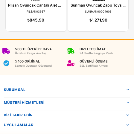
ÖNERILER
İADE KOŞULLARI
NEDEN OYUNCAKBİZİZ?
Benzer Ürünler