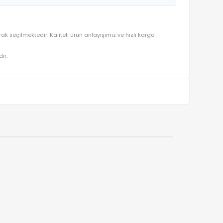
A1114-3
tluluğu ön planda tutularak seçilmektedir. Kaliteli ürün anlayışımız
ralı olarak gönderilmektedir.