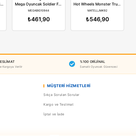
Benzer Ürünler
Yeni
anali
Mega
Ho
Canali Oyuncak Sürtmeli Uçak A380-8
Mega Oyuncak Soldier Force Askeri Jeep
6 64
MEGABIG10944
MA
164,90
₺461,90
₺5