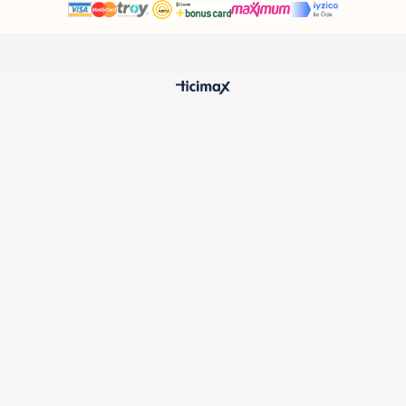
HIZLI TESLİMAT
%100 O
24 Saatte Kargoya Verilir
Samatlı 
MÜŞTERİ HİZMETLERİ
Sıkça Sorulan Sorular
Kargo ve Teslimat
İptal ve İade