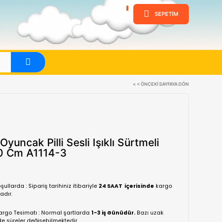
ine
Evet
Canem Oyuncak Pilli Sesli Işıkl
Uçak 20 Cm A1114-3
(0 Yorum)
Normal koşullarda : Sipariş tarihiniz itibariyle
24 SA