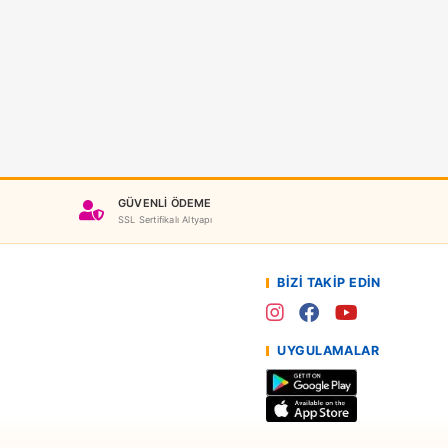
Yeni
t Wheels
Hot Wheels Monster Truck Saldırı Paketi Araçlar JMK92
TELLJMK92
46,90