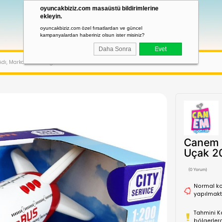
oyuncakbiziz.com masaüstü bildirimler
ekleyin.
oyuncakbiziz.com özel fırsatlardan ve güncel
kampanyalardan haberiniz olsun ister misiniz?
Daha Sonra
LAR