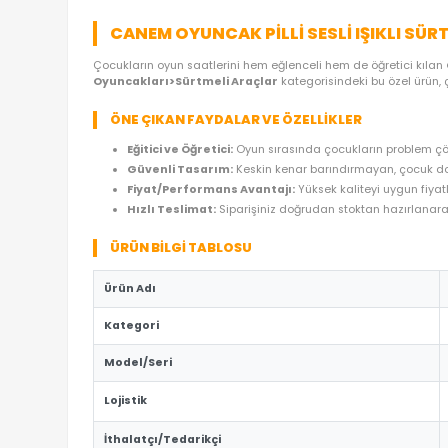
ÜRÜN ÖZELLIKLERI
YORUMLAR
(0)
ÖDE
CANEM OYUNCAK PILLI SESLI IŞI
Çocukların oyun saatlerini hem eğlenceli hem de ö
Oyuncakları>Sürtmeli Araçlar
kategorisindeki b
ÖNE ÇIKAN FAYDALAR VE ÖZELLIKLER
Eğitici ve Öğretici:
Oyun sırasında çocukların
Güvenli Tasarım:
Keskin kenar barındırmaya
Fiyat/Performans Avantajı:
Yüksek kaliteyi
Hızlı Teslimat:
Siparişiniz doğrudan stoktan 