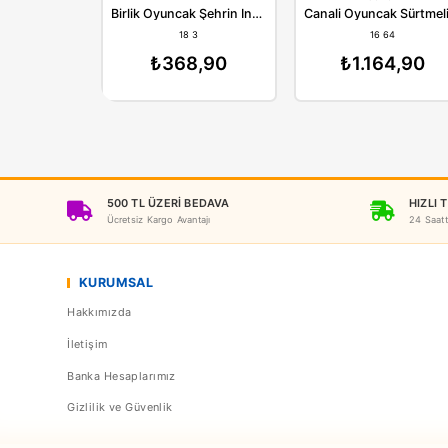
Birlik
C
Birlik Oyuncak Şehrin İnşaat Araçları Pilli Sürtmeli Işıklı Mikser
18 3
1
₺368,90
₺1.