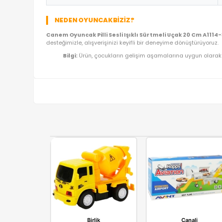
ÜRÜN BILGI TABLOSU
Ürün Adı
Kategori
Model/Seri
Lojistik
İthalatçı/Tedarikçi
NEDEN OYUNCAKBIZIZ?
Canem Oyuncak Pilli Sesli Işıklı Sürtmeli Uçak 
desteğimizle, alışverişinizi keyifli bir deneyime dö
Bilgi:
Ürün, çocukların gelişim aşamalarına uy