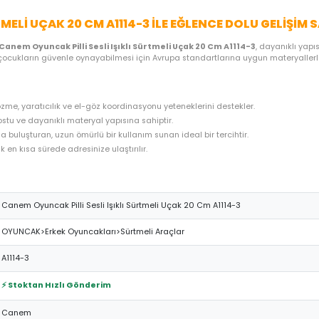
ME SEÇENEKLERI
ÖNERILER
İADE KOŞULLARI
NE
KLI SÜRTMELI UÇAK 20 CM A1114-3 ILE EĞLEN
ğretici kılan
Canem Oyuncak Pilli Sesli Işıklı Sürtmeli Uçak 20 
u özel ürün, çocukların güvenle oynayabilmesi için Avrupa standartl
 problem çözme, yaratıcılık ve el-göz koordinasyonu yeteneklerini 
n, çocuk dostu ve dayanıklı materyal yapısına sahiptir.
 uygun fiyatla buluşturan, uzun ömürlü bir kullanım sunan ideal bir t
hazırlanarak en kısa sürede adresinize ulaştırılır.