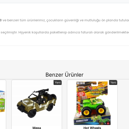
Canem Oyuncak Pilli Sesli Işıklı Sürtmeli Uçak 20 Cm 
OYUNCAK>Erkek Oyuncakları>Sürtmeli Araçlar
A1114-3
⚡ Stoktan Hızlı Gönderim
Canem
20 Cm A1114-3
ve benzeri tüm ürünlerimiz, çocukların güvenliği ve mu
nüştürüyoruz.
gun olarak seçilmiştir. Hijyenik koşullarda paketlenip adınıza fatu