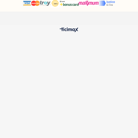
HIZLI TESLİMAT
%100 O
24 Saatte Kargoya Verilir
Samatlı 
MÜŞTERİ HİZMETLERİ
Sıkça Sorulan Sorular
Kargo ve Teslimat
İptal ve İade