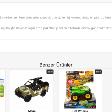
Canem Oyuncak Sürtmeli Sesli Işıklı İtfaiye Araçları 
OYUNCAK>Erkek Oyuncakları>Sürtmeli Araçlar
8899-2A
⚡ Stoktan Hızlı Gönderim
Canem
açları 8899-2A
ve benzeri tüm ürünlerimiz, çocukların güvenliği ve 
nüştürüyoruz.
gun olarak seçilmiştir. Hijyenik koşullarda paketlenip adınıza fatu