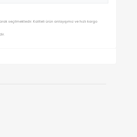
8899-2A
mutluluğu ön planda tutularak seçilmektedir. Kaliteli ürün anlayışımı
ralı olarak gönderilmektedir.