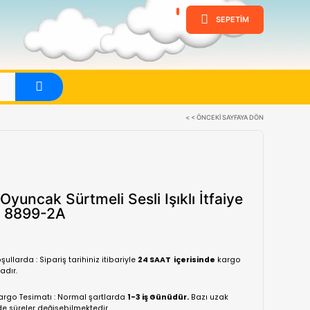
ine
Evet
Canem Oyuncak Sürtmeli Sesli Iş
Araçları 8899-2A
(0 Yorum)
Normal koşullarda : Sipariş tarihiniz itibariyle
24 SA