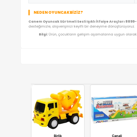
ÜRÜN BILGI TABLOSU
Ürün Adı
Kategori
Model/Seri
Lojistik
İthalatçı/Tedarikçi
NEDEN OYUNCAKBIZIZ?
Canem Oyuncak Sürtmeli Sesli Işıklı İtfaiye Ar
desteğimizle, alışverişinizi keyifli bir deneyime dö
Bilgi:
Ürün, çocukların gelişim aşamalarına uy