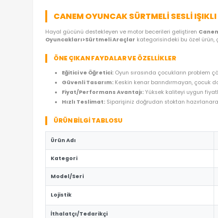
ÜRÜN ÖZELLIKLERI
YORUMLAR
(0)
ÖDE
CANEM OYUNCAK SÜRTMELI SESLI
Hayal gücünü destekleyen ve motor becerileri geli
Oyuncakları>Sürtmeli Araçlar
kategorisindeki b
ÖNE ÇIKAN FAYDALAR VE ÖZELLIKLER
Eğitici ve Öğretici:
Oyun sırasında çocukların
Güvenli Tasarım:
Keskin kenar barındırmaya
Fiyat/Performans Avantajı:
Yüksek kaliteyi
Hızlı Teslimat:
Siparişiniz doğrudan stoktan 