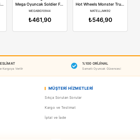
Benzer Ürünler
Yeni
anali
Mega
Ho
Canali Oyuncak Sürtmeli Uçak A380-8
Mega Oyuncak Soldier Force Askeri Jeep
6 64
MEGABIG10944
MA
164,90
₺461,90
₺5