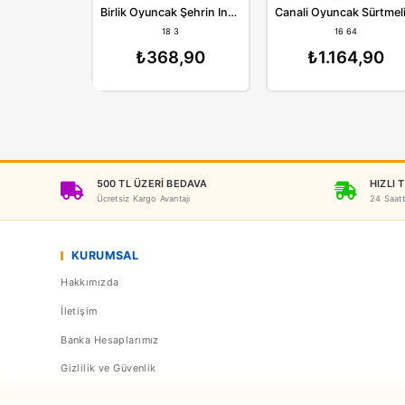
Birlik
C
Birlik Oyuncak Şehrin İnşaat Araçları Pilli Sürtmeli Işıklı Mikser
18 3
1
₺368,90
₺1.