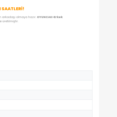
OYUNCAKBIZIZ'E SOR!
DEN OYUNCAKBİZİZ?
NCE DOLU GELIŞIM SAATLERI!
99-2A
, miniklerin favori oyun arkadaşı olmaya hazır.
OYUNCAK>Erke
arına uygun materyallerle üretilmiştir.
destekler.
ercihtir.