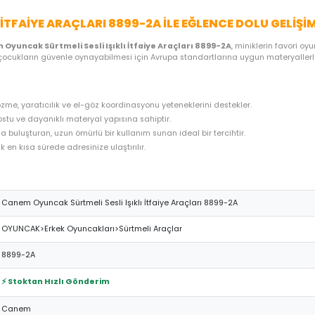
ME SEÇENEKLERI
ÖNERILER
İADE KOŞULLARI
NE
 IŞIKLI İTFAIYE ARAÇLARI 8899-2A ILE EĞLE
ştiren
Canem Oyuncak Sürtmeli Sesli Işıklı İtfaiye Araçları 88
u özel ürün, çocukların güvenle oynayabilmesi için Avrupa standartl
 problem çözme, yaratıcılık ve el-göz koordinasyonu yeteneklerini 
n, çocuk dostu ve dayanıklı materyal yapısına sahiptir.
 uygun fiyatla buluşturan, uzun ömürlü bir kullanım sunan ideal bir t
hazırlanarak en kısa sürede adresinize ulaştırılır.