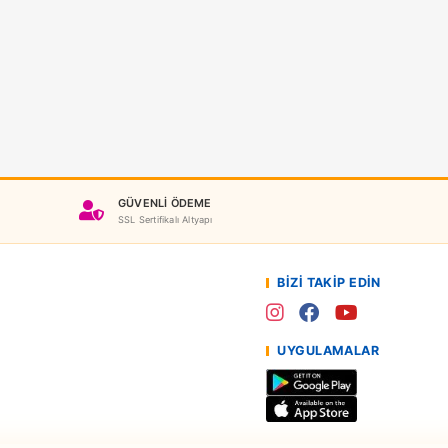
Yeni
t Wheels
Hot Wheels Monster Truck Saldırı Paketi Araçlar JMK92
TELLJMK92
46,90