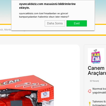
oyuncakbiziz.com masaüstü bildirimler
ekleyin.
oyuncakbiziz.com özel fırsatlardan ve güncel
kampanyalardan haberiniz olsun ister misiniz?
Daha Sonra
LAR