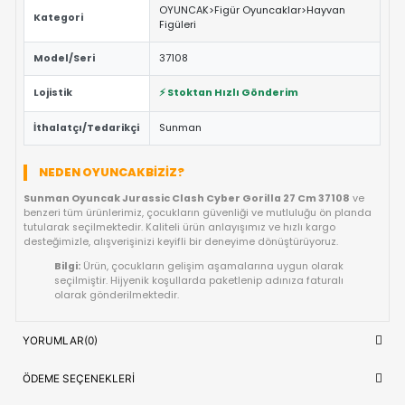
ÖNE ÇIKAN FAYDALAR VE ÖZELLIKLER
Eğitici ve Öğretici:
Oyun sırasında çocukların problem 
yaratıcılık ve el-göz koordinasyonu yeteneklerini destekl
Güvenli Tasarım:
Keskin kenar barındırmayan, çocuk d
dayanıklı materyal yapısına sahiptir.
Fiyat/Performans Avantajı:
Yüksek kaliteyi uygun fiya
buluşturan, uzun ömürlü bir kullanım sunan ideal bir tercih
Hızlı Teslimat:
Siparişiniz doğrudan stoktan hazırlanar
kısa sürede adresinize ulaştırılır.
ÜRÜN BILGI TABLOSU
Sunman Oyuncak Jurassic Clash C
Ürün Adı
Gorilla 27 Cm 37108
OYUNCAK>Figür Oyuncaklar>Hayva
Kategori
Figüleri
Model/Seri
37108