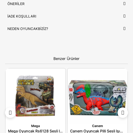
Lojistik
⚡ Stoktan Hızlı Gönderim
İthalatçı/Tedarikçi
Sunman
NEDEN OYUNCAKBIZIZ?
Sunman Oyuncak Jurassic Clash Cyber Gorilla 27 Cm 371
benzeri tüm ürünlerimiz, çocukların güvenliği ve mutluluğu ön
tutularak seçilmektedir. Kaliteli ürün anlayışımız ve hızlı kargo
desteğimizle, alışverişinizi keyifli bir deneyime dönüştürüyoruz.
Bilgi:
Ürün, çocukların gelişim aşamalarına uygun olara
seçilmiştir. Hijyenik koşullarda paketlenip adınıza fatural
olarak gönderilmektedir.
YORUMLAR
(0)
ÖDEME SEÇENEKLERI
ÖNERILER