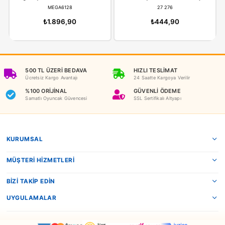
İADE KOŞULLARI
NEDEN OYUNCAKBİZİZ?
Benzer Ürünler