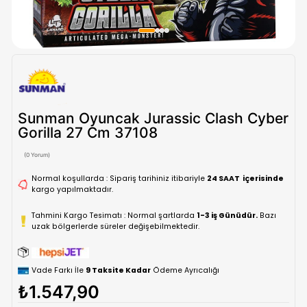
Sunman Oyuncak Jurassic Clash C
Gorilla 27 Cm 37108
(0 Yorum)
Normal koşullarda : Sipariş tarihiniz itibariyle
24 SAAT içe
kargo yapılmaktadır.