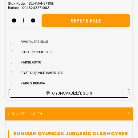
Tahmini Kargo Tesimatı : Normal şartlarda
1-3 iş Günüdür.
uzak bölgerlerde süreler değişebilmektedir.
Vade Farkı İle
9 Taksite Kadar
Ödeme Ayrıcalığı
₺1.547,90
Stok Kodu
(SUNMAN37108)
Barkod
0048242371083
FAVORILERE EKLE
İSTEK LISTEME EKLE
KARŞILAŞTIR