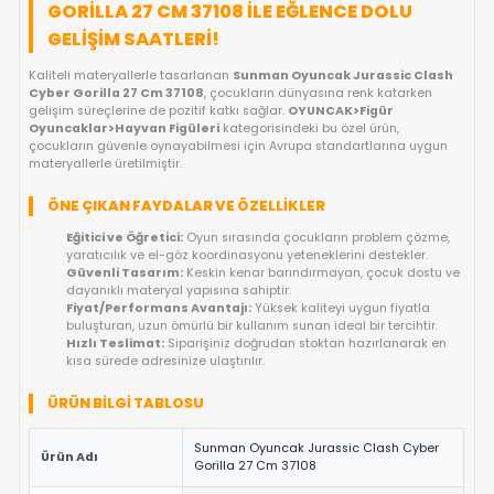
FIYAT DÜŞÜNCE HABER VER
KARGO BEDAVA
OYUNCAKBIZIZ'E SOR!
ÜRÜN ÖZELLIKLERI
SUNMAN OYUNCAK JURASSIC CLASH C
GORILLA 27 CM 37108 ILE EĞLENCE DOLU
GELIŞIM SAATLERI!
Kaliteli materyallerle tasarlanan
Sunman Oyuncak Jurassic
Cyber Gorilla 27 Cm 37108
, çocukların dünyasına renk katar
gelişim süreçlerine de pozitif katkı sağlar.
OYUNCAK>Figür
Oyuncaklar>Hayvan Figüleri
kategorisindeki bu özel ürün,
çocukların güvenle oynayabilmesi için Avrupa standartlarına
materyallerle üretilmiştir.