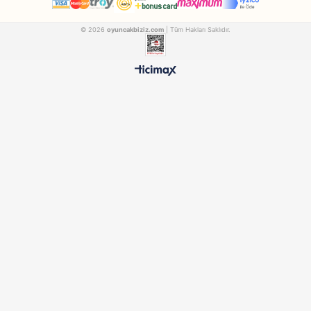
Mega
Canem
Mega Oyuncak Rs6128 Sesli Işıklı Dinazor
MEGA6128
27 276
₺1.896,90
₺444,90
500 TL ÜZERİ BEDAVA
HIZLI TESLİMAT
Ücretsiz Kargo Avantajı
24 Saatte Kargoya Verili
%100 ORİJİNAL
GÜVENLİ ÖDEME
Samatlı Oyuncak Güvencesi
SSL Sertifikalı Altyapı
KURUMSAL
MÜŞTERİ HİZMETLERİ