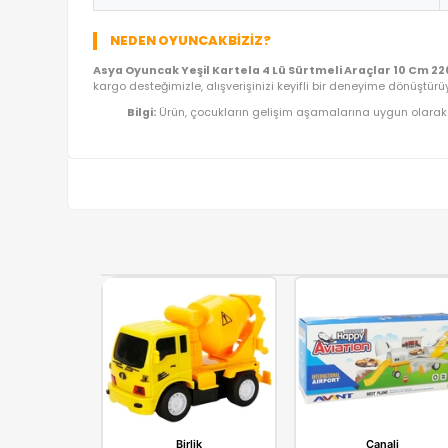
ÜRÜN BILGI TABLOSU
Ürün Adı
Kategori
Model/Seri
Lojistik
İthalatçı/Tedarikçi
NEDEN OYUNCAKBIZIZ?
Asya Oyuncak Yeşil Kartela 4 Lü Sürtmeli Ara
kargo desteğimizle, alışverişinizi keyifli bir deney
Bilgi:
Ürün, çocukların gelişim aşamalarına uy