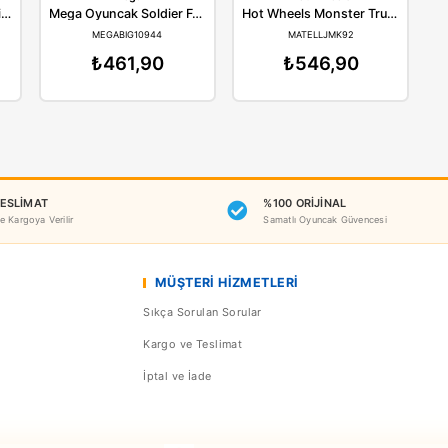
Benzer Ürünler
Yeni
anali
Mega
Ho
Canali Oyuncak Sürtmeli Uçak A380-8
Mega Oyuncak Soldier Force Askeri Jeep
6 64
MEGABIG10944
MA
164,90
₺461,90
₺5