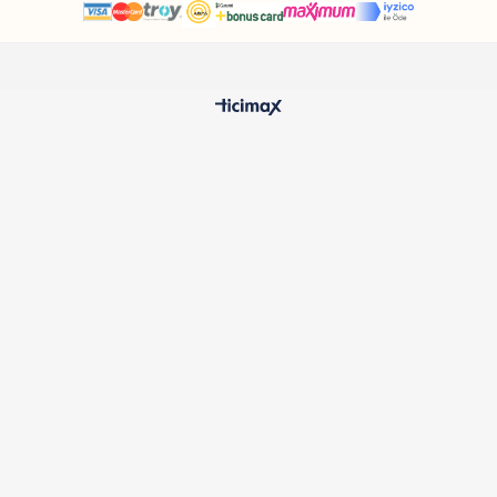
HIZLI TESLİMAT
%100 O
24 Saatte Kargoya Verilir
Samatlı 
MÜŞTERİ HİZMETLERİ
Sıkça Sorulan Sorular
Kargo ve Teslimat
İptal ve İade