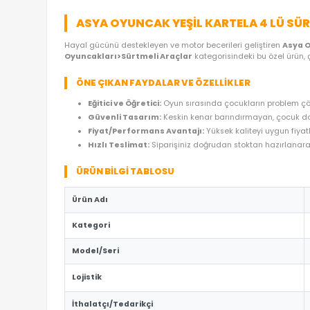
ÜRÜN ÖZELLIKLERI
YORUMLAR
(0)
ÖDE
ASYA OYUNCAK YEŞIL KARTELA 4
Hayal gücünü destekleyen ve motor becerileri geli
Oyuncakları>Sürtmeli Araçlar
kategorisindeki b
ÖNE ÇIKAN FAYDALAR VE ÖZELLIKLER
Eğitici ve Öğretici:
Oyun sırasında çocukların
Güvenli Tasarım:
Keskin kenar barındırmaya
Fiyat/Performans Avantajı:
Yüksek kaliteyi
Hızlı Teslimat:
Siparişiniz doğrudan stoktan 