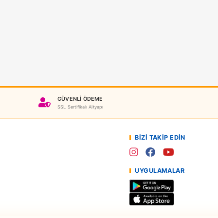
Yeni
t Wheels
Hot Wheels Monster Truck Saldırı Paketi Araçlar JMK92
TELLJMK92
46,90