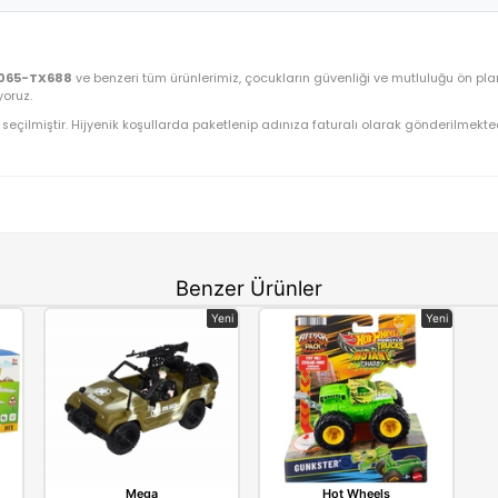
Asya Oyuncak Yeşil Kartela 4 Lü Sürtmeli Araçlar 10
OYUNCAK>Erkek Oyuncakları>Sürtmeli Araçlar
22065-TX688
⚡ Stoktan Hızlı Gönderim
Asya
çlar 10 Cm 22065-TX688
ve benzeri tüm ürünlerimiz, çocukların güve
ime dönüştürüyoruz.
gun olarak seçilmiştir. Hijyenik koşullarda paketlenip adınıza fatu