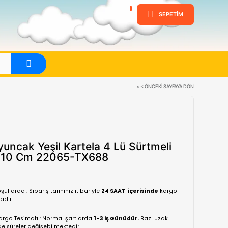
ine
Evet
Asya Oyuncak Yeşil Kartela 4 
Araçlar 10 Cm 22065-TX688
(0 Yorum)
Normal koşullarda : Sipariş tarihiniz itibariyle
24 SA