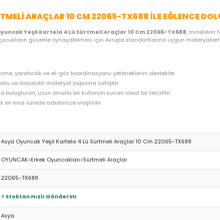
ME SEÇENEKLERI
ÖNERILER
İADE KOŞULLARI
NE
 LÜ SÜRTMELI ARAÇLAR 10 CM 22065-TX688 I
ştiren
Asya Oyuncak Yeşil Kartela 4 Lü Sürtmeli Araçlar 10 Cm
u özel ürün, çocukların güvenle oynayabilmesi için Avrupa standartl
 problem çözme, yaratıcılık ve el-göz koordinasyonu yeteneklerini 
n, çocuk dostu ve dayanıklı materyal yapısına sahiptir.
 uygun fiyatla buluşturan, uzun ömürlü bir kullanım sunan ideal bir t
hazırlanarak en kısa sürede adresinize ulaştırılır.