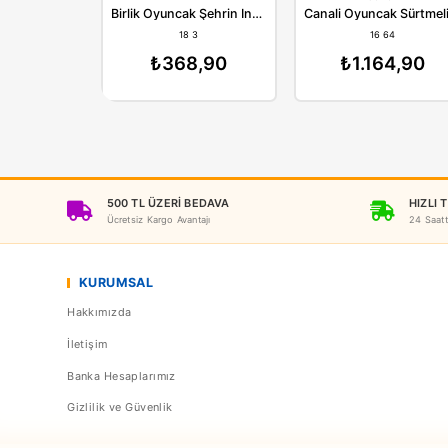
Birlik
C
Birlik Oyuncak Şehrin İnşaat Araçları Pilli Sürtmeli Işıklı Mikser
18 3
1
₺368,90
₺1.