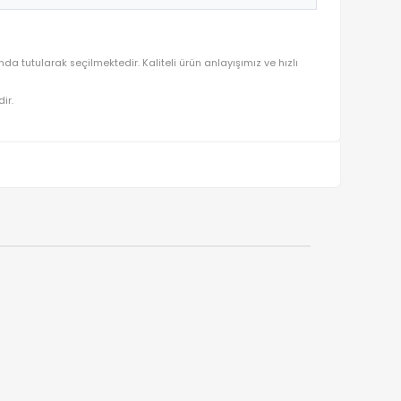
 Cm 22065-TX688
nliği ve mutluluğu ön planda tutularak seçilmektedir. Kaliteli ürün a
ralı olarak gönderilmektedir.