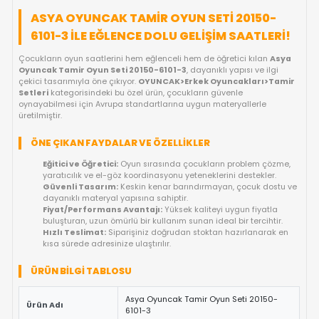
FIYAT DÜŞÜNCE HABER VER
KARGO BEDAVA
GELINCE HABER VER
OYUNCAKBIZIZ'E SOR!
ÜRÜN ÖZELLIKLERI
ASYA OYUNCAK TAMIR OYUN SETI 2015
6101-3 ILE EĞLENCE DOLU GELIŞIM SAATL
Çocukların oyun saatlerini hem eğlenceli hem de öğretici kıla
Oyuncak Tamir Oyun Seti 20150-6101-3
, dayanıklı yapısı ve i
çekici tasarımıyla öne çıkıyor.
OYUNCAK>Erkek Oyuncakları
Setleri
kategorisindeki bu özel ürün, çocukların güvenle
oynayabilmesi için Avrupa standartlarına uygun materyallerle