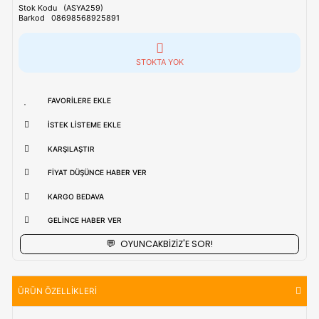
Tahmini Kargo Tesimatı : Normal şartlarda
1-3 iş Günüdür.
uzak bölgerlerde süreler değişebilmektedir.
Vade Farkı İle
9 Taksite Kadar
Ödeme Ayrıcalığı
₺734,90
Stok Kodu
(ASYA259)
Barkod
08698568925891
STOKTA YOK
FAVORILERE EKLE
İSTEK LISTEME EKLE
KARŞILAŞTIR