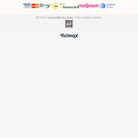
Pilsan
Sunman
Pilsan Oyuncak Çantalı Alet Seti 03367
PILSAN03367
SUNMAN00004606
₺845,90
₺1.271,90
500 TL ÜZERİ BEDAVA
HIZLI TESLİMAT
Ücretsiz Kargo Avantajı
24 Saatte Kargoya Verili
%100 ORİJİNAL
GÜVENLİ ÖDEME
Samatlı Oyuncak Güvencesi
SSL Sertifikalı Altyapı
KURUMSAL