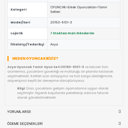
üretilmiştir.
ÖNE ÇIKAN FAYDALAR VE ÖZELLIKLER
Eğitici ve Öğretici:
Oyun sırasında çocukların problem 
yaratıcılık ve el-göz koordinasyonu yeteneklerini destekl
Güvenli Tasarım:
Keskin kenar barındırmayan, çocuk d
dayanıklı materyal yapısına sahiptir.
Fiyat/Performans Avantajı:
Yüksek kaliteyi uygun fiya
buluşturan, uzun ömürlü bir kullanım sunan ideal bir tercih
Hızlı Teslimat:
Siparişiniz doğrudan stoktan hazırlanar
kısa sürede adresinize ulaştırılır.
ÜRÜN BILGI TABLOSU
Asya Oyuncak Tamir Oyun Seti 201
Ürün Adı
6101-3
OYUNCAK>Erkek Oyuncakları>Tamir
Kategori
Setleri
Model/Seri
20150-6101-3