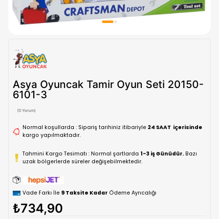
Asya Oyuncak Tamir Oyun Seti 20
6101-3
(0 Yorum)
Normal koşullarda : Sipariş tarihiniz itibariyle
24 SAAT içe
kargo yapılmaktadır.