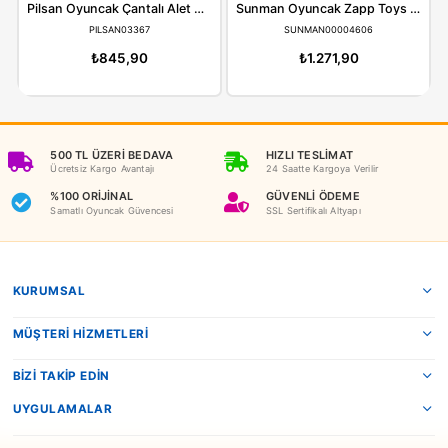
ÖNERILER
İADE KOŞULLARI
NEDEN OYUNCAKBİZİZ?
Benzer Ürünler