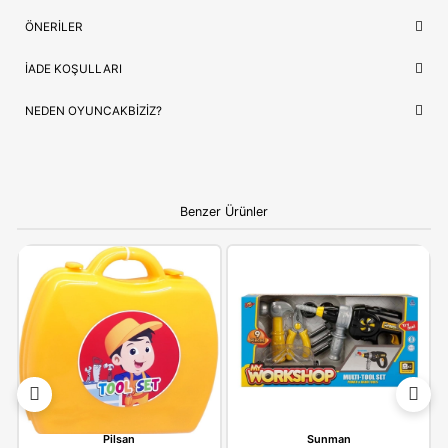
Lojistik
⚡ Stoktan Hızlı Gönderim
İthalatçı/Tedarikçi
Asya
NEDEN OYUNCAKBIZIZ?
Asya Oyuncak Tamir Oyun Seti 20150-6101-3
ve benzeri tü
ürünlerimiz, çocukların güvenliği ve mutluluğu ön planda tutul
seçilmektedir. Kaliteli ürün anlayışımız ve hızlı kargo desteğimi
alışverişinizi keyifli bir deneyime dönüştürüyoruz.
Bilgi:
Ürün, çocukların gelişim aşamalarına uygun olara
seçilmiştir. Hijyenik koşullarda paketlenip adınıza fatural
olarak gönderilmektedir.
YORUMLAR
(0)
ÖDEME SEÇENEKLERI