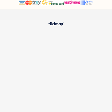
HIZLI TESLİMAT
%100 O
24 Saatte Kargoya Verilir
Samatlı 
MÜŞTERİ HİZMETLERİ
Sıkça Sorulan Sorular
Kargo ve Teslimat
İptal ve İade