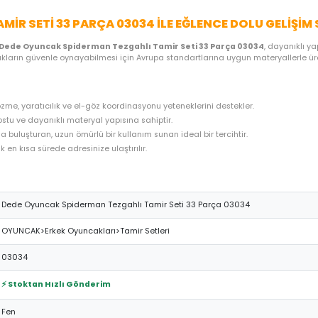
ME SEÇENEKLERI
ÖNERILER
İADE KOŞULLARI
NE
HLI TAMIR SETI 33 PARÇA 03034 ILE EĞLENC
ğretici kılan
Dede Oyuncak Spiderman Tezgahlı Tamir Seti 33 
el ürün, çocukların güvenle oynayabilmesi için Avrupa standartların
 problem çözme, yaratıcılık ve el-göz koordinasyonu yeteneklerini 
n, çocuk dostu ve dayanıklı materyal yapısına sahiptir.
 uygun fiyatla buluşturan, uzun ömürlü bir kullanım sunan ideal bir t
hazırlanarak en kısa sürede adresinize ulaştırılır.