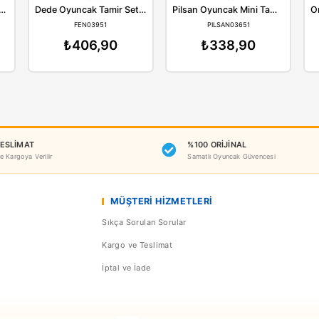
Benzer Ürünler
nman
Dede
Sunman Oyuncak Zapp Toys My Workshop Matkaplı Tamir Seti 9 Parça 00004606
Dede Oyuncak Tamir Seti Bultak Çanta 03951
00004606
FEN03951
PI
271,90
₺406,90
₺3