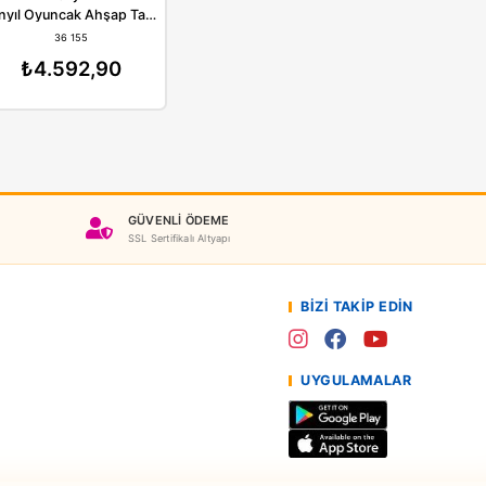
Pilsan
Onyıl
Pilsan Oyuncak Mini Tamir Seti 03651
Onyıl Oyuncak Ahşap Tamir Seti ONY-412
LSAN03651
36 155
38,90
₺4.592,90