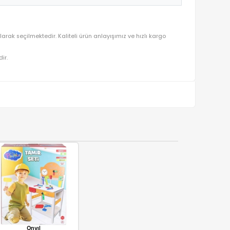
ça 03034
 mutluluğu ön planda tutularak seçilmektedir. Kaliteli ürün anlayışım
ralı olarak gönderilmektedir.