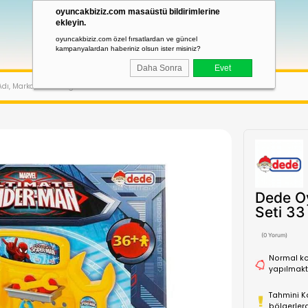
oyuncakbiziz.com masaüstü bildirimler
ekleyin.
oyuncakbiziz.com özel fırsatlardan ve güncel
kampanyalardan haberiniz olsun ister misiniz?
Daha Sonra