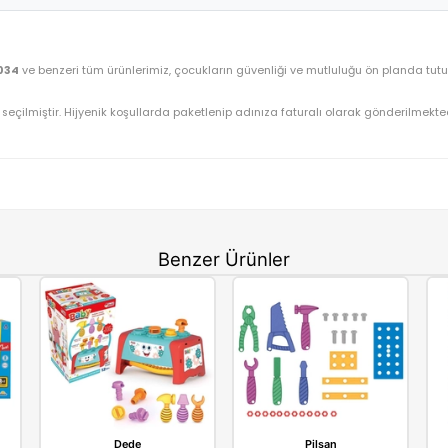
Dede Oyuncak Spiderman Tezgahlı Tamir Seti 33 Par
OYUNCAK>Erkek Oyuncakları>Tamir Setleri
03034
⚡ Stoktan Hızlı Gönderim
Fen
33 Parça 03034
ve benzeri tüm ürünlerimiz, çocukların güvenliği ve
nüştürüyoruz.
gun olarak seçilmiştir. Hijyenik koşullarda paketlenip adınıza fatu