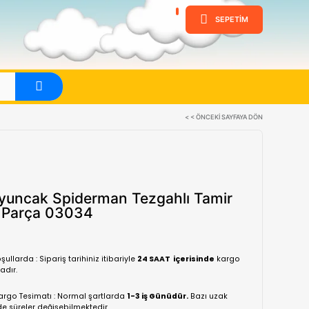
ine
Evet
Dede Oyuncak Spiderman Tezg
Seti 33 Parça 03034
(0 Yorum)
Normal koşullarda : Sipariş tarihiniz itibariyle
24 SA