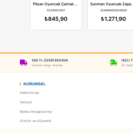
Pilsan
Su
Pilsan Oyuncak Çantalı Alet Seti 03367
PILSAN03367
SUNMAN
₺845,90
₺1.