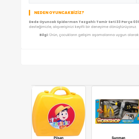
ÜRÜN BILGI TABLOSU
Ürün Adı
Kategori
Model/Seri
Lojistik
İthalatçı/Tedarikçi
NEDEN OYUNCAKBIZIZ?
Dede Oyuncak Spiderman Tezgahlı Tamir Seti 
desteğimizle, alışverişinizi keyifli bir deneyime dö
Bilgi:
Ürün, çocukların gelişim aşamalarına uy