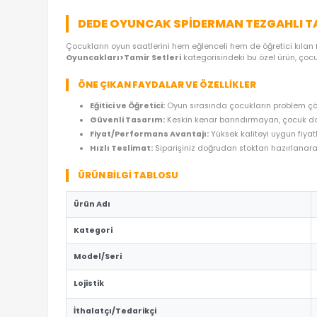
ÜRÜN ÖZELLIKLERI
YORUMLAR
(0)
ÖDE
DEDE OYUNCAK SPIDERMAN TEZGA
Çocukların oyun saatlerini hem eğlenceli hem de ö
Oyuncakları>Tamir Setleri
kategorisindeki bu öz
ÖNE ÇIKAN FAYDALAR VE ÖZELLIKLER
Eğitici ve Öğretici:
Oyun sırasında çocukların
Güvenli Tasarım:
Keskin kenar barındırmaya
Fiyat/Performans Avantajı:
Yüksek kaliteyi
Hızlı Teslimat:
Siparişiniz doğrudan stoktan 