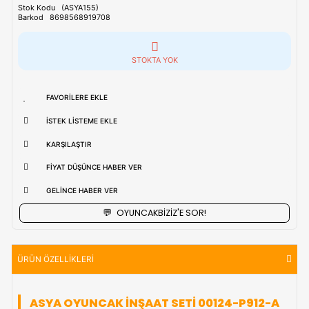
Tahmini Kargo Tesimatı : Normal şartlarda
1-3 iş Günüdür.
uzak bölgerlerde süreler değişebilmektedir.
Vade Farkı İle
9 Taksite Kadar
Ödeme Ayrıcalığı
₺427,90
Stok Kodu
(ASYA155)
Barkod
8698568919708
STOKTA YOK
FAVORILERE EKLE
İSTEK LISTEME EKLE
KARŞILAŞTIR