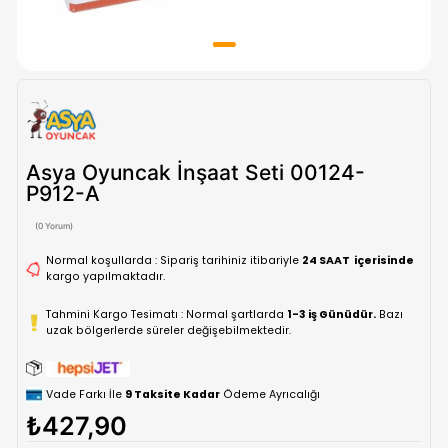
Asya Oyuncak İnşaat Seti 00124-
P912-A
(0 Yorum)
Normal koşullarda : Sipariş tarihiniz itibariyle
24 SAAT içe
kargo yapılmaktadır.