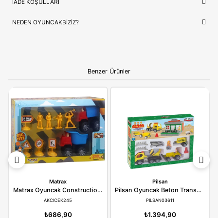
İthalatçı/Tedarikçi
Asya
NEDEN OYUNCAKBIZIZ?
Asya Oyuncak İnşaat Seti 00124-P912-A
ve benzeri tüm ürün
çocukların güvenliği ve mutluluğu ön planda tutularak seçilmek
Kaliteli ürün anlayışımız ve hızlı kargo desteğimizle, alışverişiniz
bir deneyime dönüştürüyoruz.
Bilgi:
Ürün, çocukların gelişim aşamalarına uygun olara
seçilmiştir. Hijyenik koşullarda paketlenip adınıza fatural
olarak gönderilmektedir.
YORUMLAR
(0)
ÖDEME SEÇENEKLERI
ÖNERILER
İADE KOŞULLARI