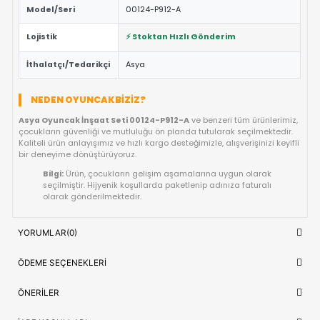
Eğitici ve Öğretici:
Oyun sırasında çocukların problem 
yaratıcılık ve el-göz koordinasyonu yeteneklerini destekl
Güvenli Tasarım:
Keskin kenar barındırmayan, çocuk d
dayanıklı materyal yapısına sahiptir.
Fiyat/Performans Avantajı:
Yüksek kaliteyi uygun fiya
buluşturan, uzun ömürlü bir kullanım sunan ideal bir tercih
Hızlı Teslimat:
Siparişiniz doğrudan stoktan hazırlanar
kısa sürede adresinize ulaştırılır.
ÜRÜN BILGI TABLOSU
Ürün Adı
Asya Oyuncak İnşaat Seti 00124-P9
OYUNCAK>Erkek Oyuncakları>İnşaa
Kategori
Oyun Setleri
Model/Seri
00124-P912-A
Lojistik
⚡ Stoktan Hızlı Gönderim