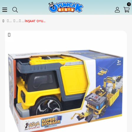
İNŞAAT OYUN SETLERI