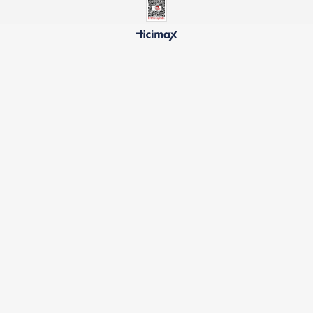
AKCICEK245
PILSAN03611
₺686,90
₺1.394,90
500 TL ÜZERİ BEDAVA
HIZLI TESLİMAT
Ücretsiz Kargo Avantajı
24 Saatte Kargoya Verili
%100 ORİJİNAL
GÜVENLİ ÖDEME
Samatlı Oyuncak Güvencesi
SSL Sertifikalı Altyapı
KURUMSAL
MÜŞTERİ HİZMETLERİ
BİZİ TAKİP EDİN