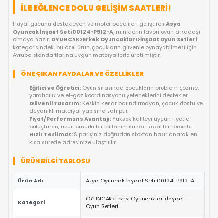
FIYAT DÜŞÜNCE HABER VER
GELINCE HABER VER
OYUNCAKBIZIZ'E SOR!
ÜRÜN ÖZELLIKLERI
ASYA OYUNCAK İNŞAAT SETI 00124-P91
ILE EĞLENCE DOLU GELIŞIM SAATLERI!
Hayal gücünü destekleyen ve motor becerileri geliştiren
Asya
Oyuncak İnşaat Seti 00124-P912-A
, miniklerin favori oyun a
olmaya hazır.
OYUNCAK>Erkek Oyuncakları>İnşaat Oyun Se
kategorisindeki bu özel ürün, çocukların güvenle oynayabilmesi
Avrupa standartlarına uygun materyallerle üretilmiştir.
ÖNE ÇIKAN FAYDALAR VE ÖZELLIKLER