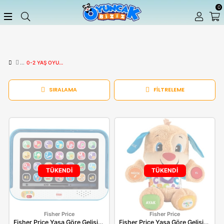
0-2 YAŞ OYUNCAKLAR
SIRALAMA
FILTRELEME
TÜKENDİ
TÜKENDİ