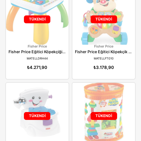
MATELLFPP83
CLEMENTONI17111
₺2.185,90
₺750,90
TÜKENDİ
TÜKENDİ
Fisher Price
Fisher Price
Fisher Price Eğitici Köpekçiğin Aktivite Masası Türkçe
MATELLDRH44
MATELLFTG10
₺4.271,90
₺3.178,90