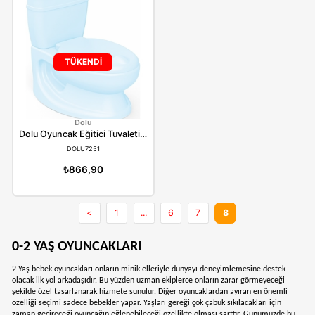
TÜKENDİ
TÜKENDİ
Clementoni
Clementoni
Baby Clementoni Çek Çek Pony
Baby Clementoni İlk T
CLEMENTONI17229
CLEMENTONI64304
₺1.370,90
₺1.029,90
TÜKENDİ