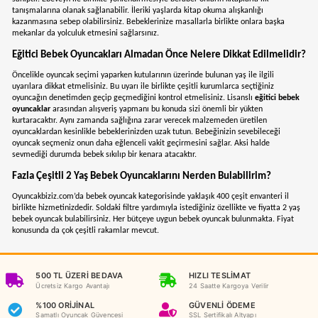
çekebilecek hale getiriliyor. Ayrıca onların dikkatlerini çekebileceği renkt
başta gelen özelliktir.
2 yaş eğitici oyuncaklar
bebeklerin süreç içerisinde düşünülen keşifleri e
dökmesini sağlar. Bu yaşlarda en çok ihtiyaç duyacağı faaliyet deneyimdir.
bebek oyuncakları
onlara bu konuda yardımcı olacaktır. Bilişsel açısından 
geliştirir. Yeteneklerini keşfetmede önayak olacak oyuncaklardır. Ebeveyn 
oynandığında sarılma , gülümseme ve okşama gibi davranışlarda bulunara
gösterir. Annesini izleyerek onu taklit eder. Ne kadar egzersiz yaparsa o k
özgüvenleri artacaktır. Ağzından çıkardığı sesler bir süre sonra kelimelere
yaş eğitici oyuncaklar arasında yer alan
yürüteçler
sayesinde emeklemeler
ve yürümeye başlar.
2 Yaş Eğitici Oyuncaklardan Puzzle
Bebeklerin çabuk algılayabilecek minik elleriyle rahat bir şekilde kavramal
tasarlanır. Genelde iki veya üç parçalı olurlar. Resim olarak hayvan figürleri
Bebeklerin bilişsel becerisinin gelişimi için birebir. Bul-tak oyuncaklarına a
yaş eğitici oyuncak olarak düşünülebilir. El ve koordinasyon gelişimine kat
puzzle
oyuncaklar ebeveynler tarafından tercih edilen ürünlerdir. 2 yaş be
oyuncakları özellikle büyük parçalar halinde üretilmektedir. Bunun sebebi
yutmasına engel olmasını sağlar.
Eğlenceli Masal Kitapları