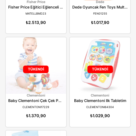
TÜKENDİ
TÜKENDİ
Fisher Price
Dede
Fisher Price Eğitici Eğlenceli Tuvalet Türkçe
MATELLBMD23
FEN01255
₺2.513,90
₺1.017,90