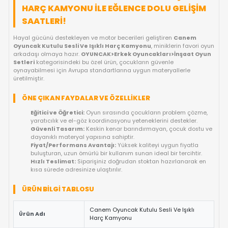
FIYAT DÜŞÜNCE HABER VER
GELINCE HABER VER
OYUNCAKBIZIZ'E SOR!
ÜRÜN ÖZELLIKLERI
CANEM OYUNCAK KUTULU SESLI VE IŞIK
HARÇ KAMYONU ILE EĞLENCE DOLU GELI
SAATLERI!
Hayal gücünü destekleyen ve motor becerileri geliştiren
Can
Oyuncak Kutulu Sesli Ve Işıklı Harç Kamyonu
, miniklerin fa
arkadaşı olmaya hazır.
OYUNCAK>Erkek Oyuncakları>İnşaa
Setleri
kategorisindeki bu özel ürün, çocukların güvenle
oynayabilmesi için Avrupa standartlarına uygun materyallerle
üretilmiştir.