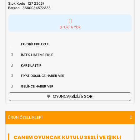
Tahmini Kargo Tesimatı : Normal şartlarda
1-3 iş Günüdür.
uzak bölgerlerde süreler değişebilmektedir.
Vade Farkı İle
9 Taksite Kadar
Ödeme Ayrıcalığı
₺274,90
Stok Kodu
(27 2205)
Barkod
8680084572338
STOKTA YOK
FAVORILERE EKLE
İSTEK LISTEME EKLE
KARŞILAŞTIR