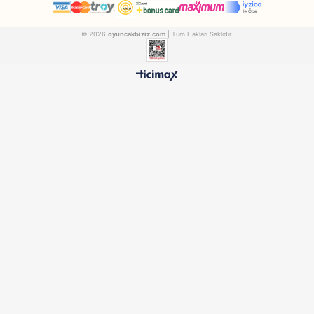
Matrax
Pilsan
Matrax Oyuncak Construction Team Big Size
AKCICEK245
PILSAN03611
₺686,90
₺1.394,90
500 TL ÜZERİ BEDAVA
HIZLI TESLİMAT
Ücretsiz Kargo Avantajı
24 Saatte Kargoya Verili
%100 ORİJİNAL
GÜVENLİ ÖDEME
Samatlı Oyuncak Güvencesi
SSL Sertifikalı Altyapı
KURUMSAL