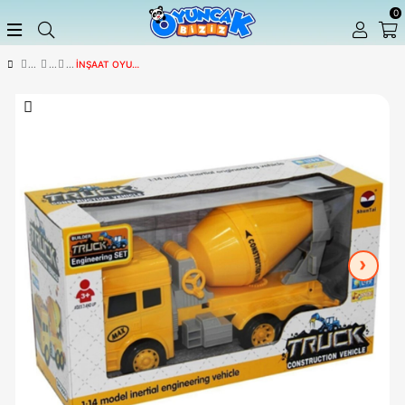
İNŞAAT OYUN SETLERI