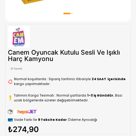
Canem Oyuncak Kutulu Sesli Ve Işık
Harç Kamyonu
(0 Yorum)
Normal koşullarda : Sipariş tarihiniz itibariyle
24 SAAT içe
kargo yapılmaktadır.