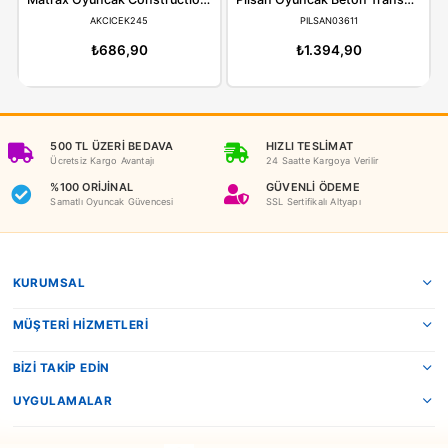
ÖNERILER
İADE KOŞULLARI
NEDEN OYUNCAKBİZİZ?
Benzer Ürünler