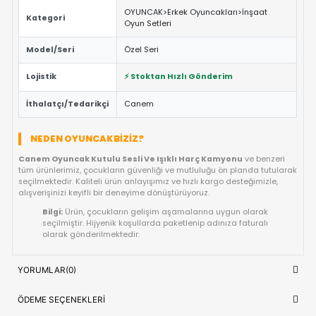
ÖNE ÇIKAN FAYDALAR VE ÖZELLIKLER
Eğitici ve Öğretici:
Oyun sırasında çocukların problem 
yaratıcılık ve el-göz koordinasyonu yeteneklerini destekl
Güvenli Tasarım:
Keskin kenar barındırmayan, çocuk d
dayanıklı materyal yapısına sahiptir.
Fiyat/Performans Avantajı:
Yüksek kaliteyi uygun fiya
buluşturan, uzun ömürlü bir kullanım sunan ideal bir tercih
Hızlı Teslimat:
Siparişiniz doğrudan stoktan hazırlanar
kısa sürede adresinize ulaştırılır.
ÜRÜN BILGI TABLOSU
Canem Oyuncak Kutulu Sesli Ve Işık
Ürün Adı
Harç Kamyonu
OYUNCAK>Erkek Oyuncakları>İnşaa
Kategori
Oyun Setleri
Model/Seri
Özel Seri