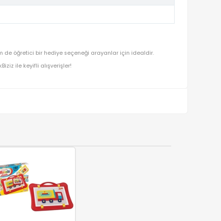
lar için hem prestijli hem de öğretici bir hediye seçeneği arayanlar
ışverişin adresi OyuncakBiziz ile keyifli alışverişler!