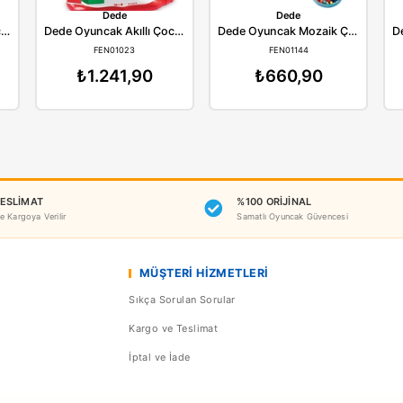
Benzer Ürünler
ede
Dede
Dede Oyuncak Akıllı Çocuk 60 Parça Lego Seti
Dede Oyuncak Akıllı Çocuk 100 Parça
N01022
FEN01023
F
98,90
₺1.241,90
₺6