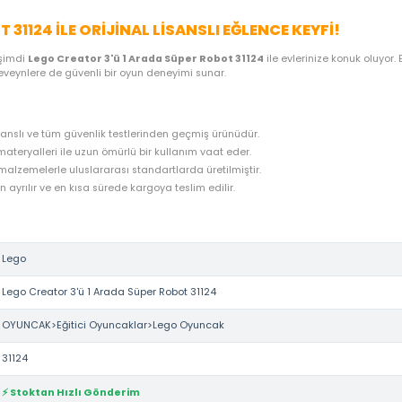
ME SEÇENEKLERI
ÖNERILER
İADE KOŞULLARI
NE
R ROBOT 31124 ILE ORIJINAL LISANSLI EĞLEN
ego
kalitesi, şimdi
Lego Creator 3'ü 1 Arada Süper Robot 31124
i
ağlarken, ebeveynlere de güvenli bir oyun deneyimi sunar.
nın resmi lisanslı ve tüm güvenlik testlerinden geçmiş ürünüdür.
iği ve kaliteli materyalleri ile uzun ömürlü bir kullanım vaat eder.
lığa zararsız malzemelerle uluslararası standartlarda üretilmiştir.
rudan stoktan ayrılır ve en kısa sürede kargoya teslim edilir.