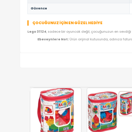
TEKNIK DETAYLAR VE ÜRÜN KÜNYESI
Marka
Ürün Adı
Kategori
Model Kodu
Lojistik
Güvence
ÇOCUĞUNUZ İÇIN EN GÜZEL HEDIYE
Lego 31124
, sadece bir oyuncak değil, çocuğunuzun
Ebeveynlere Not:
Ürün orijinal kutusunda, a