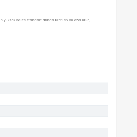
OYUNCAKBIZIZ'E SOR!
DEN OYUNCAKBİZİZ?
CE KEYFI!
le evlerinize konuk oluyor. En yüksek kalite standartlarında üretilen b