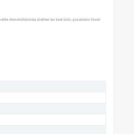
DEN OYUNCAKBİZİZ?
ze konuk oluyor. En yüksek kalite standartlarında üretilen bu özel ürü