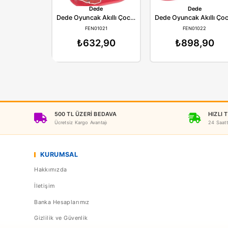
Dede
D
Dede Oyuncak Akıllı Çocuk 40 Parça Lego Seti
FEN01021
FE
₺632,90
₺8