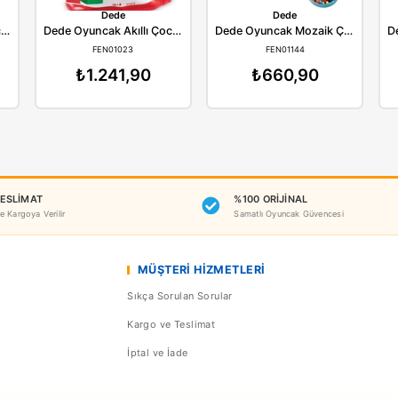
Benzer Ürünler
ede
Dede
Dede Oyuncak Akıllı Çocuk 60 Parça Lego Seti
Dede Oyuncak Akıllı Çocuk 100 Parça
N01022
FEN01023
F
98,90
₺1.241,90
₺6