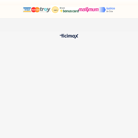
HIZLI TESLİMAT
%100 O
24 Saatte Kargoya Verilir
Samatlı 
MÜŞTERİ HİZMETLERİ
Sıkça Sorulan Sorular
Kargo ve Teslimat
İptal ve İade