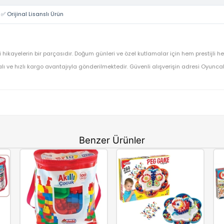
Lego
Lego Friends Mobil Pastane 42606
OYUNCAK>Eğitici Oyuncaklar>Lego Oyuncak
42606
⚡ Stoktan Hızlı Gönderim
✅ Orijinal Lisanslı Ürün
n en sevdiği hikayelerin bir parçasıdır. Doğum günleri ve özel kutlam
dınıza faturalı ve hızlı kargo avantajıyla gönderilmektedir. Güvenli al