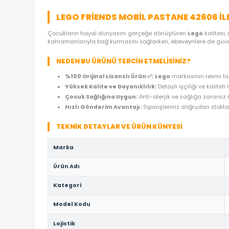
ÜRÜN ÖZELLIKLERI
YORUMLAR
(0)
ÖDE
LEGO FRIENDS MOBIL PASTANE 4
Çocukların hayal dünyasını gerçeğe dönüştüren
L
kahramanlarıyla bağ kurmasını sağlarken, ebeveyn
NEDEN BU ÜRÜNÜ TERCIH ETMELISINIZ?
%100 Orijinal Lisanslı Ürün ✅:
Lego
markası
Yüksek Kalite ve Dayanıklılık:
Detaylı işçil
Çocuk Sağlığına Uygun:
Anti-alerjik ve sağ
Hızlı Gönderim Avantajı:
Siparişleriniz doğ