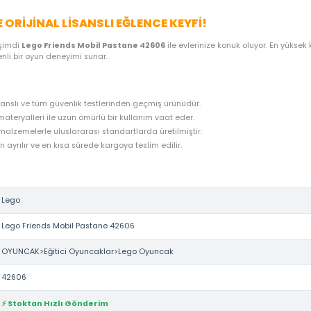
ME SEÇENEKLERI
ÖNERILER
İADE KOŞULLARI
NE
2606 ILE ORIJINAL LISANSLI EĞLENCE KEYFI!
ego
kalitesi, şimdi
Lego Friends Mobil Pastane 42606
ile evlerini
lere de güvenli bir oyun deneyimi sunar.
nın resmi lisanslı ve tüm güvenlik testlerinden geçmiş ürünüdür.
iği ve kaliteli materyalleri ile uzun ömürlü bir kullanım vaat eder.
lığa zararsız malzemelerle uluslararası standartlarda üretilmiştir.
rudan stoktan ayrılır ve en kısa sürede kargoya teslim edilir.