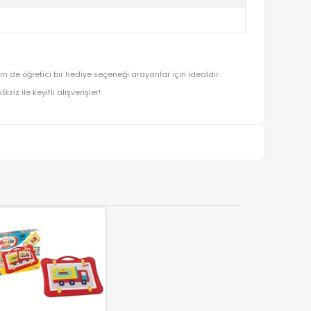
alar için hem prestijli hem de öğretici bir hediye seçeneği arayanla
ışverişin adresi OyuncakBiziz ile keyifli alışverişler!