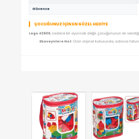
TEKNIK DETAYLAR VE ÜRÜN KÜNYESI
Marka
Ürün Adı
Kategori
Model Kodu
Lojistik
Güvence
ÇOCUĞUNUZ İÇIN EN GÜZEL HEDIYE
Lego 42606
, sadece bir oyuncak değil, çocuğunuzu
Ebeveynlere Not:
Ürün orijinal kutusunda, a