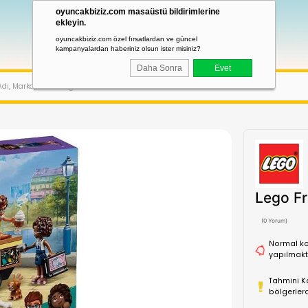
oyuncakbiziz.com masaüstü bildirimler
ekleyin.
oyuncakbiziz.com özel fırsatlardan ve güncel
kampanyalardan haberiniz olsun ister misiniz?
Daha Sonra