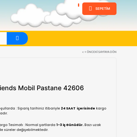
ine
Evet
Lego Friends Mobil Pastane 4
(0 Yorum)
Normal koşullarda : Sipariş tarihiniz itibariyle
24 SA
yapılmaktadır.