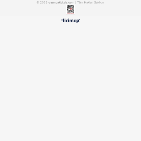
Matrax Oyuncak Construction Team Big Size
AKCICEK245
PILSAN03611
₺686,90
₺1.394,90
500 TL ÜZERİ BEDAVA
HIZLI TESLİMAT
Ücretsiz Kargo Avantajı
24 Saatte Kargoya Verili
%100 ORİJİNAL
GÜVENLİ ÖDEME
Samatlı Oyuncak Güvencesi
SSL Sertifikalı Altyapı
KURUMSAL
MÜŞTERİ HİZMETLERİ