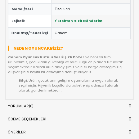
ÖNE ÇIKAN FAYDALAR VE ÖZELLIKLER
Eğitici ve Öğretici:
Oyun sırasında çocukların problem 
yaratıcılık ve el-göz koordinasyonu yeteneklerini destekl
Güvenli Tasarım:
Keskin kenar barındırmayan, çocuk d
dayanıklı materyal yapısına sahiptir.
Fiyat/Performans Avantajı:
Yüksek kaliteyi uygun fiya
buluşturan, uzun ömürlü bir kullanım sunan ideal bir tercih
Hızlı Teslimat:
Siparişiniz doğrudan stoktan hazırlanar
kısa sürede adresinize ulaştırılır.
ÜRÜN BILGI TABLOSU
Ürün Adı
Canem Oyuncak Kutulu Sesli Işıklı 
OYUNCAK>Erkek Oyuncakları>İnşaa
Kategori
Oyun Setleri
Model/Seri
Özel Seri
Lojistik
⚡ Stoktan Hızlı Gönderim