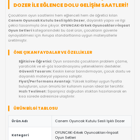
FIYAT DÜŞÜNCE HABER VER
GELINCE HABER VER
OYUNCAKBIZIZ'E SOR!
ÜRÜN ÖZELLIKLERI
CANEM OYUNCAK KUTULU SESLI IŞIKLI
DOZER ILE EĞLENCE DOLU GELIŞIM SAATL
Çocukların oyun saatlerini hem eğlenceli hem de öğretici kılan
Canem Oyuncak Kutulu Sesli Işıklı Dozer
, dayanıklı yapısı v
çekici tasarımıyla öne çıkıyor.
OYUNCAK>Erkek Oyuncakları>
Oyun Setleri
kategorisindeki bu özel ürün, çocukların güvenle
oynayabilmesi için Avrupa standartlarına uygun materyallerle
üretilmiştir.