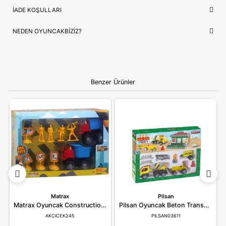
İthalatçı/Tedarikçi
Canem
NEDEN OYUNCAKBIZIZ?
Canem Oyuncak Kutulu Sesli Işıklı Dozer
ve benzeri tüm
ürünlerimiz, çocukların güvenliği ve mutluluğu ön planda tutul
seçilmektedir. Kaliteli ürün anlayışımız ve hızlı kargo desteğimi
alışverişinizi keyifli bir deneyime dönüştürüyoruz.
Bilgi:
Ürün, çocukların gelişim aşamalarına uygun olara
seçilmiştir. Hijyenik koşullarda paketlenip adınıza fatural
olarak gönderilmektedir.
YORUMLAR
(0)
ÖDEME SEÇENEKLERI
ÖNERILER