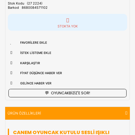
Tahmini Kargo Tesimatı : Normal şartlarda
1-3 iş Günüdür.
uzak bölgerlerde süreler değişebilmektedir.
Vade Farkı İle
9 Taksite Kadar
Ödeme Ayrıcalığı
₺274,90
Stok Kodu
(27 2224)
Barkod
8680084571102
STOKTA YOK
FAVORILERE EKLE
İSTEK LISTEME EKLE
KARŞILAŞTIR