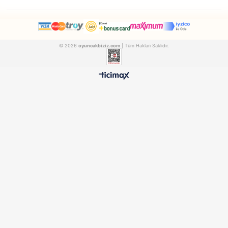
güçlü yanlarını keşfetmesine yol açacaktır. Çocuklar için resimli halılar bir
eğitici oyuncaklardır. Halıların üzerinden çocuklarınız çeşitli hikayeler üre
güçlerinin gelişimine ve yaratıcılıklarının bir üst seviyeye erişecektir.
6-9 Yaşa Uygun Trend Oyuncaklar
Pandemi ile birlikte iş dünyası hızlı bir şekilde dijital tabanlı sürece girme
Bu süreçte yazılım, dijital tasarım ve evden çalışma daha trend hale geldi
oyuncaklar kategorisine şimdiden önemli bir yere sahip kodlamaya giriş se
oyuncak setleri ile birlikte çocuğunuz geleceğin mesleklerine hazırlanmış o
Robotik oyuncak seti yakın bir gelecekte robotların hayatımızda olması bir
kategoride iş alanları çıkacaktır. Bu tür 6-9 oyuncak setlerinden çocuğunuz
almanız onların geleceklerine daha emin adımlarla ilerlemelerini sağlayac
Günümüz eğitim modelinde yaratıcılık kavramı ciddi önem arz etmektedir
eğitici oyuncakları arasında
lego oyuncaklar
sayesinde minik bloklar yard
çocuğunuzun yaratıcılığını geliştirecektir. Bununla birlikte tamamen kendi 
doğrultusunda legolardan yapı oluşturması ona özgürlüğün ne olduğunu
hissedecektir.
6-9 Yaş Eğitici Oyuncaklar Fiyatları Ne Kadar?
6-9 eğitici oyuncaklar her bütçeye uygun ürünler bulmanız mümkün. Eğitic
oyuncaların modeli, boyutu, özellikleri, kullanılan malzemesi ve markasın
değişikli göstermektedir. Oyuncakbiziz.com’da 2000’den fazla oyuncak çeş