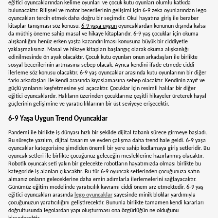
Ks Games
Ks Games
Ks Games Elena 200 Parça Puzzle ELN113
ONUR91
ONUR93
₺516,90
₺516,90
<
1
2
3
4
5
...
31
6-9 YAŞ ARASI OYUNCAKLAR