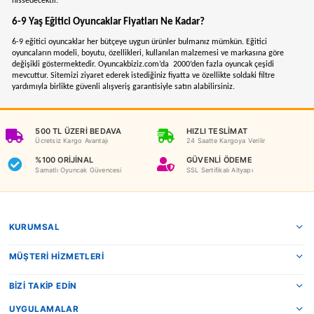
6-9 yaş oyuncak için öncelikler bu yaştaki çocukları tanımak gerekir. Artık 
gelmiş durumda. Eğitim hayatının resmi kurumlarca belli bir plan ve pro
dahilinde ilerlemeye başlar. Bu durumda sizi 6-9 yaş için eğitim hayatına 
sağlayacak
eğitici oyuncaklar
seçmek çocuğun gelişimine daha fazla katk
oluruz. Bu yaş kategorisine göre düzenlenmiş oyuncaklar ile vakit geçirm
eğlenceli bir şekilde öğrenmesine yardımcı olabilirsiniz.
6-9 Eğitici Oyuncaklar Kaç Çeşittir?
6-9 yaş oyuncaklar okul dönemi süreci ile kesişmekte. Bu eğitim sürecind
çocuklarınıza kelime oyunları,
çocuk kutu oyunları
gibi zekalarını geliştire
oyuncaklar daha yararlı olacaktır. Hafızaları geliştirmede destek sağlaması
eğitici oyuncaklarından kelime oyunları ve çocuk kutu oyunları olumlu kat
bulunacaktır. Bilişsel ve motor becerilerinin gelişimi için 6-9 zeka oyunla
oyuncakları tercih etmek daha doğru bir seçimdir. Okul hayatına giriş ile 
kitaplar tanışması söz konusu.
6-9 yaşa uygun
oyuncaklardan konunun dışı
da müthiş öneme sahip masal ve hikaye kitaplarıdır. 6-9 yaş çocuklar içi
alışkanlığını henüz erken yaşta kazandırılması konusuna büyük bir ciddiyet
yaklaşmalısınız. Masal ve hikaye kitapları başlangıç olarak okuma alışkanl
edinilmesinde ön ayak olacaktır. Çocuk kutu oyunları onun arkadaşları ile b
sosyal becerilerinin artmasına sebep olacak. Ayrıca kendini ifade etmede 
ilerleme söz konusu olacaktır. 6-9 yaş oyuncaklar arasında kutu oyunlarının
farkı arkadaşları ile kendi arasında kıyaslamasına sebep olacaktır. Kendini