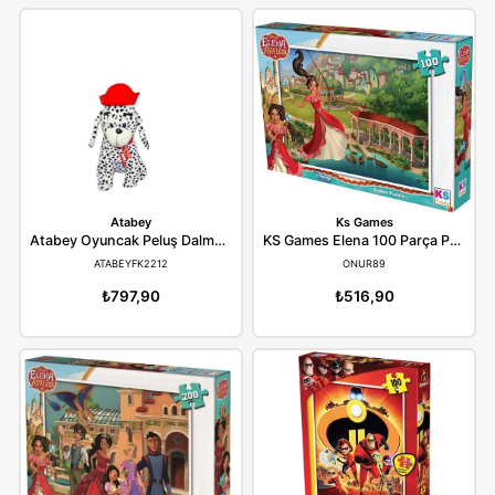
Samatlı
Hatchimals
Samatlı Oyuncak Acaba Neyim Çiz Bakalım 72608
99SAMGAMES72608
SPINHATCHIMALS6064
₺635,90
₺1.478,90
Hatchimals
Redka
Hatchimals CollEGGtibles Rainbow Cation - 4 Karakter ve 2 Aksesuar Playdate Paketi Yumurta Oyun Seti 6064443
SPINHATCHIMALS6064443
REDKA5622