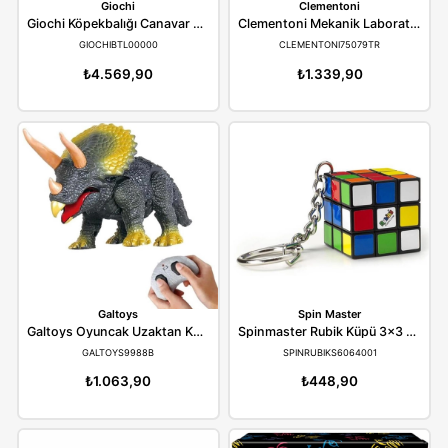
Giochi
Clementoni
Giochi Köpekbalığı Canavar Laboratuvarı Beast Lab.Shark BTL00000
GIOCHIBTL00000
CLEMENTONI75079T
₺4.569,90
₺1.339,90