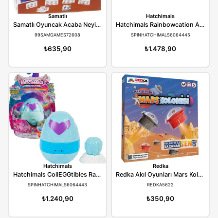
Hot Wheels
Hasbro
Hot Wheels Çift Çemberde Depar Pist Seti GFH85
Hasbro Tabu F5254 
MATELLGFH85
INTERMBF5254
₺3.059,90
₺1.835,90