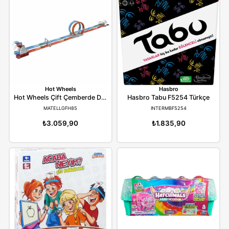
Galtoys
Spin Master
Galtoys Oyuncak Uzaktan Kumandalı Pilli Triceratops Dinozor 9988B
GALTOYS9988B
SPINRUBIKS606400
₺1.063,90
₺448,90