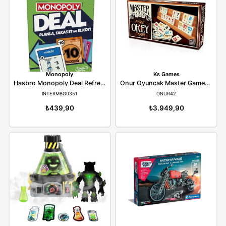
GIOCHIMNX71000
REDKA28
₺745,90
₺578,90
Monopoly
Ks Games
Hasbro Monopoly Deal Refresh G0351
INTERMBG0351
ONUR42
₺439,90
₺3.949,90