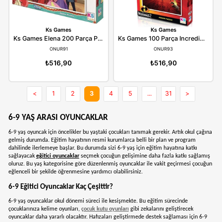
₺1.240,90
₺350,90
Atabey
Ks Games
Atabey Oyuncak Peluş Dalmaçyalı Köpek 35CM FK-2212
ATABEYFK2212
ONUR89
₺797,90
₺516,90