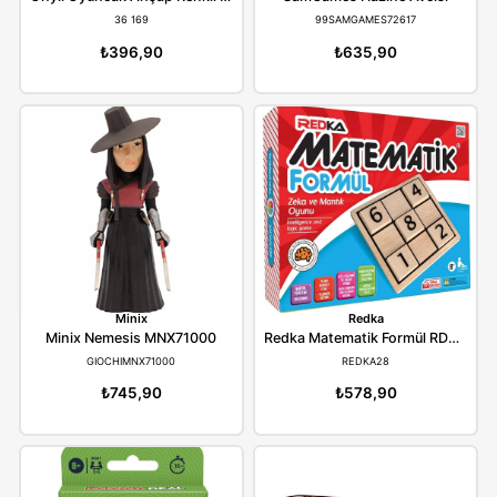
Onyıl
Samgames
Onyıl Oyuncak Ahşap Renkli Abaküs ONY-399
SamGames Hazine A
36 169
99SAMGAMES72617
₺396,90
₺635,90
Minix
Redka
Minix Nemesis MNX71000