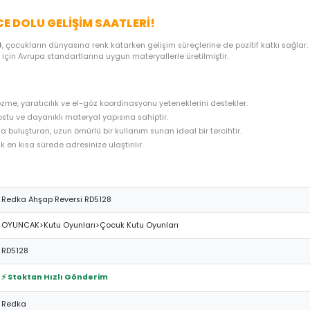
ME SEÇENEKLERI
ÖNERILER
İADE KOŞULLARI
NE
LE EĞLENCE DOLU GELIŞIM SAATLERI!
versi RD5128
, çocukların dünyasına renk katarken gelişim süreçleri
ynayabilmesi için Avrupa standartlarına uygun materyallerle üretilmi
 problem çözme, yaratıcılık ve el-göz koordinasyonu yeteneklerini 
n, çocuk dostu ve dayanıklı materyal yapısına sahiptir.
 uygun fiyatla buluşturan, uzun ömürlü bir kullanım sunan ideal bir t
hazırlanarak en kısa sürede adresinize ulaştırılır.