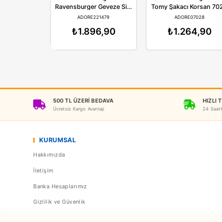
Ravensburger
Raven
Ravensburger Geveze Sincap (Türkçe)
Tomy Şakac
ADORE221479
ADOR
₺1.896,90
₺1.