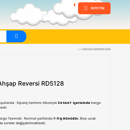
ine
Evet
Redka Ahşap Reversi RD5128
(0 Yorum)
Normal koşullarda : Sipariş tarihiniz itibariyle
24 SA
yapılmaktadır.