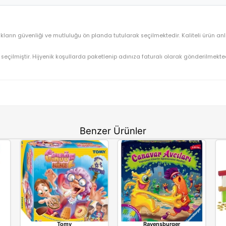
Redka Ahşap Reversi RD5128
OYUNCAK>Kutu Oyunları>Çocuk Kutu Oyunları
RD5128
⚡ Stoktan Hızlı Gönderim
Redka
erimiz, çocukların güvenliği ve mutluluğu ön planda tutularak seçilmek
gun olarak seçilmiştir. Hijyenik koşullarda paketlenip adınıza fatu