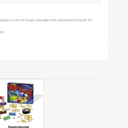
tedir. Kaliteli ürün anlayışımız ve hızlı kargo desteğimizle, alışveriş
ralı olarak gönderilmektedir.