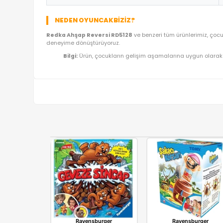
ÜRÜN BILGI TABLOSU
Ürün Adı
Kategori
Model/Seri
Lojistik
İthalatçı/Tedarikçi
NEDEN OYUNCAKBIZIZ?
Redka Ahşap Reversi RD5128
ve benzeri tüm ürünl
deneyime dönüştürüyoruz.
Bilgi:
Ürün, çocukların gelişim aşamalarına uy