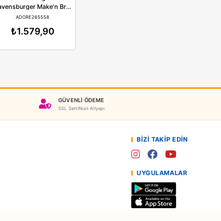
ensburger
Ravensburger
Ravensburger Canavar Avcıları
Ravensburger Make'n Break
ORE214327
ADORE265558
.843,90
₺1.579,90