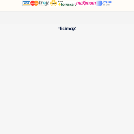
HIZLI TESLİMAT
%100 O
24 Saatte Kargoya Verilir
Samatlı 
MÜŞTERİ HİZMETLERİ
Sıkça Sorulan Sorular
Kargo ve Teslimat
İptal ve İade