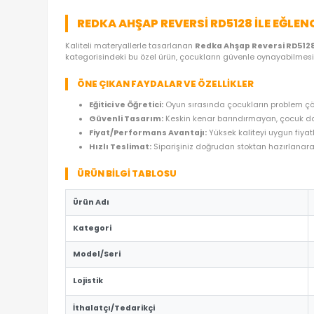
ÜRÜN ÖZELLIKLERI
YORUMLAR
(0)
ÖDE
REDKA AHŞAP REVERSI RD5128 I
Kaliteli materyallerle tasarlanan
Redka Ahşap Re
kategorisindeki bu özel ürün, çocukların güvenle o
ÖNE ÇIKAN FAYDALAR VE ÖZELLIKLER
Eğitici ve Öğretici:
Oyun sırasında çocukların
Güvenli Tasarım:
Keskin kenar barındırmaya
Fiyat/Performans Avantajı:
Yüksek kaliteyi
Hızlı Teslimat:
Siparişiniz doğrudan stoktan 