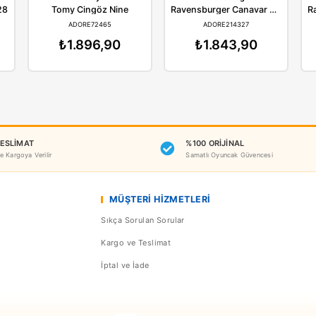
Benzer Ürünler
sburger
Tomy
Rav
ı Korsan 7028
Tomy Cingöz Nine
E07028
ADORE72465
AD
264,90
₺1.896,90
₺1