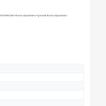
DEN OYUNCAKBİZİZ?
ne de pozitif katkı sağlar.
OYUNCAK>Kutu Oyunları>Çocuk Kutu 
ştir.
destekler.
ercihtir.