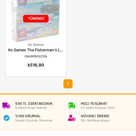
HEIDI35043
ONURPRS32707
₺477,90
₺516,90
TÜKENDİ
Ks Games
Ks Games The Fisherman's Luck 24 Parça Puzzle PRS 32708
ONURPRS32708
₺516,90