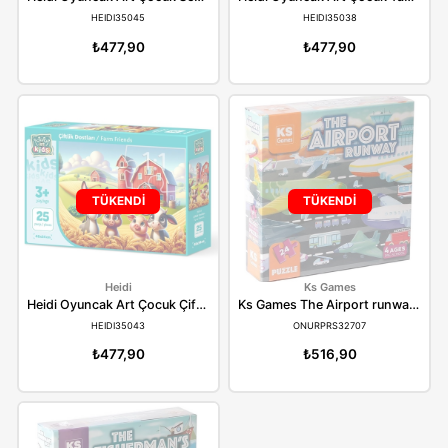
Heidi
Heidi
Heidi Oyuncak Art Çocuk Sevimli Deniz Kaplumbağası 25 Parça Puzzle 35045
HEIDI35045
HEIDI35038
₺477,90
₺477,90
TÜKENDİ
TÜKENDİ
Heidi
Ks Games
Heidi Oyuncak Art Çocuk Çiftlik Dostları 25 Parça Puzzle 35043