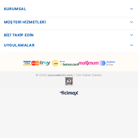
1
500 TL ÜZERİ BEDAVA
HIZLI TESLİMAT
Ücretsiz Kargo Avantajı
24 Saatte Kargoya Verili
%100 ORİJİNAL
GÜVENLİ ÖDEME
Samatlı Oyuncak Güvencesi
SSL Sertifikalı Altyapı
KURUMSAL
MÜŞTERİ HİZMETLERİ
BİZİ TAKİP EDİN
UYGULAMALAR