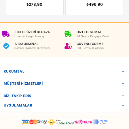
İADE KOŞULLARI
NEDEN OYUNCAKBİZİZ?
Benzer Ürünler