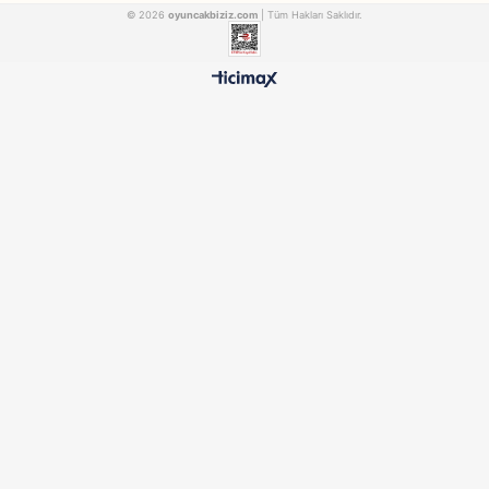
Giochi
Uno
Ooshies DC Figür ve Kartlar Sürpriz Paket HHD06000
UNO No Mercy Kartla
GIOCHIHHD06000
MATELLHWV18
₺278,90
₺496,90
500 TL ÜZERİ BEDAVA
HIZLI TESLİMAT
Ücretsiz Kargo Avantajı
24 Saatte Kargoya Verili
%100 ORİJİNAL
GÜVENLİ ÖDEME
Samatlı Oyuncak Güvencesi
SSL Sertifikalı Altyapı
KURUMSAL
MÜŞTERİ HİZMETLERİ