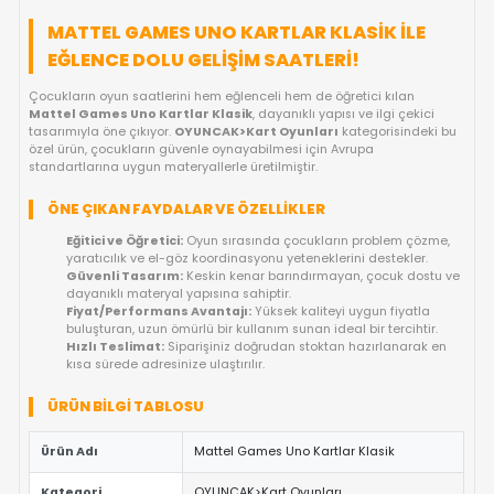
KARŞILAŞTIR
FIYAT DÜŞÜNCE HABER VER
GELINCE HABER VER
OYUNCAKBIZIZ'E SOR!
ÜRÜN ÖZELLIKLERI
MATTEL GAMES UNO KARTLAR KLASIK IL
EĞLENCE DOLU GELIŞIM SAATLERI!
Çocukların oyun saatlerini hem eğlenceli hem de öğretici kılan
Mattel Games Uno Kartlar Klasik
, dayanıklı yapısı ve ilgi çe
tasarımıyla öne çıkıyor.
OYUNCAK>Kart Oyunları
kategorisin
özel ürün, çocukların güvenle oynayabilmesi için Avrupa
standartlarına uygun materyallerle üretilmiştir.