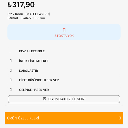
uzak bölgerlerde süreler değişebilmektedir.
Vade Farkı İle
9 Taksite Kadar
Ödeme Ayrıcalığı
Önemli Uyarı
:
Bu üründe renk ve model tercihi yapılamam
Ürün modeli ve rengi stok durumuna göre gönderilmektedi
₺317,90
Stok Kodu
(MATELLW2087)
Barkod
0746775036744
STOKTA YOK
FAVORILERE EKLE
İSTEK LISTEME EKLE