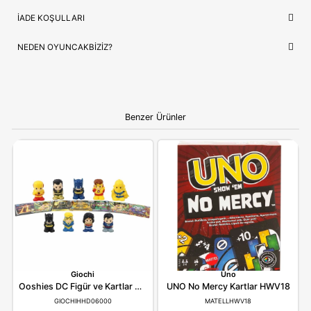
İthalatçı/Tedarikçi
Mattel
NEDEN OYUNCAKBIZIZ?
Mattel Games Uno Kartlar Klasik
ve benzeri tüm ürünlerimiz
çocukların güvenliği ve mutluluğu ön planda tutularak seçilmek
Kaliteli ürün anlayışımız ve hızlı kargo desteğimizle, alışverişiniz
bir deneyime dönüştürüyoruz.
Bilgi:
Ürün, çocukların gelişim aşamalarına uygun olara
seçilmiştir. Hijyenik koşullarda paketlenip adınıza fatural
olarak gönderilmektedir.
YORUMLAR
(0)
ÖDEME SEÇENEKLERI
ÖNERILER