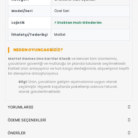
ÖNE ÇIKAN FAYDALAR VE ÖZELLIKLER
Eğitici ve Öğretici:
Oyun sırasında çocukların problem 
yaratıcılık ve el-göz koordinasyonu yeteneklerini destekl
Güvenli Tasarım:
Keskin kenar barındırmayan, çocuk d
dayanıklı materyal yapısına sahiptir.
Fiyat/Performans Avantajı:
Yüksek kaliteyi uygun fiya
buluşturan, uzun ömürlü bir kullanım sunan ideal bir tercih
Hızlı Teslimat:
Siparişiniz doğrudan stoktan hazırlanar
kısa sürede adresinize ulaştırılır.
ÜRÜN BILGI TABLOSU
Ürün Adı
Mattel Games Uno Kartlar Klasik
Kategori
OYUNCAK>Kart Oyunları
Model/Seri
Özel Seri
Lojistik
⚡ Stoktan Hızlı Gönderim