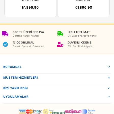
İADE KOŞULLARI
NEDEN OYUNCAKBİZİZ?
Benzer Ürünler