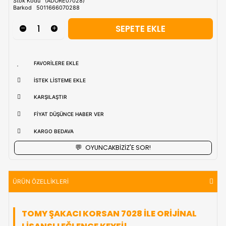
uzak bölgerlerde süreler değişebilmektedir.
Vade Farkı İle
9 Taksite Kadar
Ödeme Ayrıcalığı
₺1.264,90
Stok Kodu
(ADORE07028)
Barkod
5011666070288
FAVORILERE EKLE
İSTEK LISTEME EKLE
KARŞILAŞTIR
FIYAT DÜŞÜNCE HABER VER