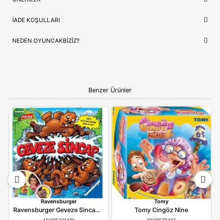
Güvence
✅ Orijinal Lisanslı Ürün
ÇOCUĞUNUZ İÇIN EN GÜZEL HEDIYE
Ravensburger 7028
, sadece bir oyuncak değil, çocuğunuzun
sevdiği hikayelerin bir parçasıdır. Doğum günleri ve özel kutla
için hem prestijli hem de öğretici bir hediye seçeneği arayanlar
idealdir.
Ebeveynlere Not:
Ürün orijinal kutusunda, adınıza
faturalı ve hızlı kargo avantajıyla gönderilmektedir.
Güvenli alışverişin adresi OyuncakBiziz ile keyifli
alışverişler!
YORUMLAR
(0)
ÖDEME SEÇENEKLERI
ÖNERILER