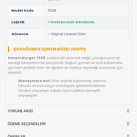
%100 Orijinal Lisanslı Ürün ✅:
Ravensburger
markası
resmi lisanslı ve tüm güvenlik testlerinden geçmiş ürünü
Yüksek Kalite ve Dayanıklılık:
Detaylı işçiliği ve kaliteli
materyalleri ile uzun ömürlü bir kullanım vaat eder.
Çocuk Sağlığına Uygun:
Anti-alerjik ve sağlığa zararsız
malzemelerle uluslararası standartlarda üretilmiştir.
Hızlı Gönderim Avantajı:
Siparişleriniz doğrudan stokta
ve en kısa sürede kargoya teslim edilir.
TEKNIK DETAYLAR VE ÜRÜN KÜNYESI
Marka
Ravensburger
Ürün Adı
Tomy Şakacı Korsan 7028
OYUNCAK>Kutu Oyunları>Çocuk Kutu
Kategori
Oyunları
Model Kodu
7028
Lojistik
⚡ Stoktan Hızlı Gönderim