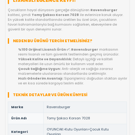
KARGO BEDAVA
OYUNCAKBIZIZ'E SOR!
ÜRÜN ÖZELLIKLERI
TOMY ŞAKACI KORSAN 7028 ILE ORIJIN
LISANSLI EĞLENCE KEYFI!
Çocukların hayal dünyasını gerçeğe dönüştüren
Ravensburg
kalitesi, şimdi
Tomy Şakacı Korsan 7028
ile evlerinize konuk 
En yüksek kalite standartlarında üretilen bu özel ürün, çocuklar
favori kahramanlarıyla bağ kurmasını sağlarken, ebeveynlere
güvenli bir oyun deneyimi sunar.
NEDEN BU ÜRÜNÜ TERCIH ETMELISINIZ?