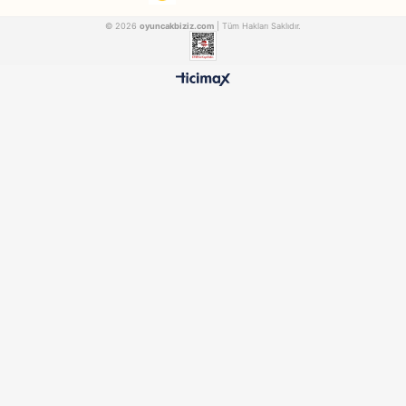
Ravensburger
Tomy
Ravensburger Geveze Sincap (Türkçe)
Tomy Cingöz Nin
ADORE221479
ADORE72465
₺1.896,90
₺1.896,90
500 TL ÜZERİ BEDAVA
HIZLI TESLİMAT
Ücretsiz Kargo Avantajı
24 Saatte Kargoya Verili
%100 ORİJİNAL
GÜVENLİ ÖDEME
Samatlı Oyuncak Güvencesi
SSL Sertifikalı Altyapı
KURUMSAL
MÜŞTERİ HİZMETLERİ