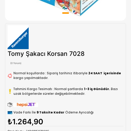
Tomy Şakacı Korsan 7028
(0 Yorum)
Normal koşullarda : Sipariş tarihiniz itibariyle
24 SAAT içe
kargo yapılmaktadır.
Tahmini Kargo Tesimatı : Normal şartlarda
1-3 iş Günüdür.