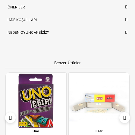
Lojistik
⚡ Stoktan Hızlı Gönderim
İthalatçı/Tedarikçi
Eser
NEDEN OYUNCAKBIZIZ?
Eser Oyuncak Sedef Kaplama Tavla (Orta Boy)
ve benzeri 
ürünlerimiz, çocukların güvenliği ve mutluluğu ön planda tutul
seçilmektedir. Kaliteli ürün anlayışımız ve hızlı kargo desteğimi
alışverişinizi keyifli bir deneyime dönüştürüyoruz.
Bilgi:
Ürün, çocukların gelişim aşamalarına uygun olara
seçilmiştir. Hijyenik koşullarda paketlenip adınıza fatural
olarak gönderilmektedir.
YORUMLAR
(0)
ÖDEME SEÇENEKLERI