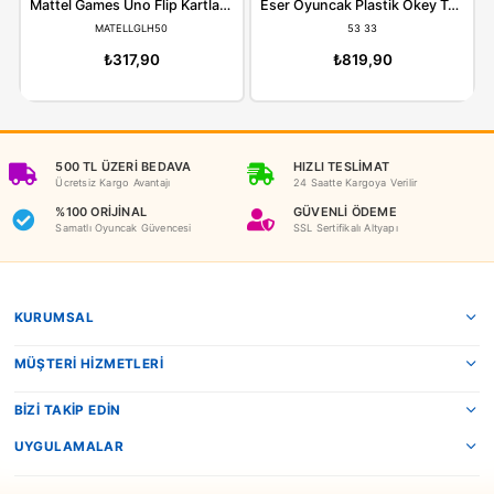
ÖNERILER
İADE KOŞULLARI
NEDEN OYUNCAKBİZİZ?
Benzer Ürünler