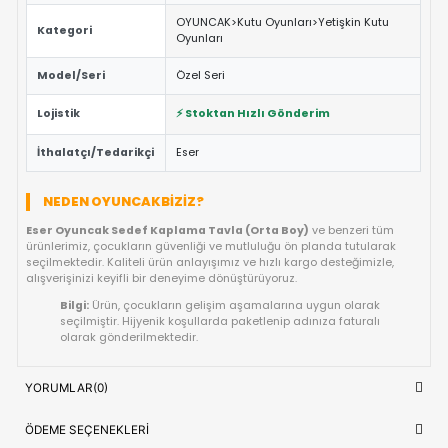
ÖNE ÇIKAN FAYDALAR VE ÖZELLIKLER
Eğitici ve Öğretici:
Oyun sırasında çocukların problem 
yaratıcılık ve el-göz koordinasyonu yeteneklerini destekl
Güvenli Tasarım:
Keskin kenar barındırmayan, çocuk d
dayanıklı materyal yapısına sahiptir.
Fiyat/Performans Avantajı:
Yüksek kaliteyi uygun fiya
buluşturan, uzun ömürlü bir kullanım sunan ideal bir tercih
Hızlı Teslimat:
Siparişiniz doğrudan stoktan hazırlanar
kısa sürede adresinize ulaştırılır.
ÜRÜN BILGI TABLOSU
Eser Oyuncak Sedef Kaplama Tavl
Ürün Adı
(Orta Boy)
OYUNCAK>Kutu Oyunları>Yetişkin K
Kategori
Oyunları
Model/Seri
Özel Seri