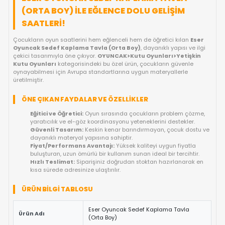
FIYAT DÜŞÜNCE HABER VER
KARGO BEDAVA
OYUNCAKBIZIZ'E SOR!
ÜRÜN ÖZELLIKLERI
ESER OYUNCAK SEDEF KAPLAMA TAVLA
(ORTA BOY) ILE EĞLENCE DOLU GELIŞIM
SAATLERI!
Çocukların oyun saatlerini hem eğlenceli hem de öğretici kıla
Oyuncak Sedef Kaplama Tavla (Orta Boy)
, dayanıklı yapısı 
çekici tasarımıyla öne çıkıyor.
OYUNCAK>Kutu Oyunları>Yeti
Kutu Oyunları
kategorisindeki bu özel ürün, çocukların güven
oynayabilmesi için Avrupa standartlarına uygun materyallerle
üretilmiştir.