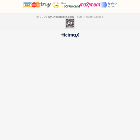
Uno
Eser
Mattel Games Uno Flip Kartlar GLH50
MATELLGLH50
53 33
₺317,90
₺819,90
500 TL ÜZERİ BEDAVA
HIZLI TESLİMAT
Ücretsiz Kargo Avantajı
24 Saatte Kargoya Verili
%100 ORİJİNAL
GÜVENLİ ÖDEME
Samatlı Oyuncak Güvencesi
SSL Sertifikalı Altyapı
KURUMSAL