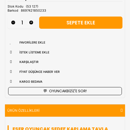
Tahmini Kargo Tesimatı : Normal şartlarda
1-3 iş Günüdür.
uzak bölgerlerde süreler değişebilmektedir.
Vade Farkı İle
9 Taksite Kadar
Ödeme Ayrıcalığı
₺510,90
Stok Kodu
(53 127)
Barkod
8697421850233
FAVORILERE EKLE
İSTEK LISTEME EKLE
KARŞILAŞTIR