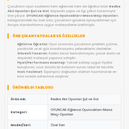
KARGO BEDAVA
OYUNCAKBIZIZ'E SOR!
ÜRÜN ÖZELLIKLERI
REDKA AKIL OYUNLARI ŞUT VE GOL ILE
EĞLENCE DOLU GELIŞIM SAATLERI!
Çocukların oyun saatlerini hem eğlenceli hem de öğretici kıla
Akıl Oyunları Şut ve Gol
, dayanıklı yapısı ve ilgi çekici tasarı
öne çıkıyor.
OYUNCAK>Eğlence Oyuncakları>Masa Maçı Oyu
kategorisindeki bu özel ürün, çocukların güvenle oynayabilmesi
Avrupa standartlarına uygun materyallerle üretilmiştir.
ÖNE ÇIKAN FAYDALAR VE ÖZELLIKLER
Eğitici ve Öğretici:
Oyun sırasında çocukların problem 