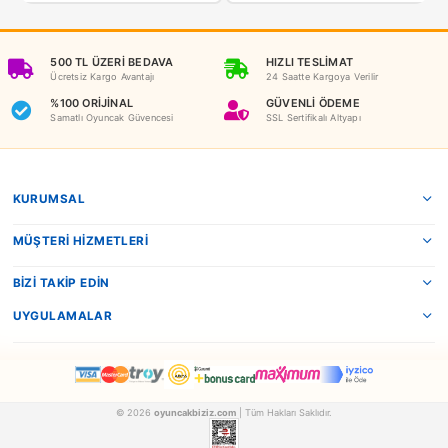
NEDEN OYUNCAKBİZİZ?
Benzer Ürünler
Matrax
Matrax
Matrax Oyuncak Champions Arena Futbol Oyuncağı
AKCICEK025
AKCICEK023