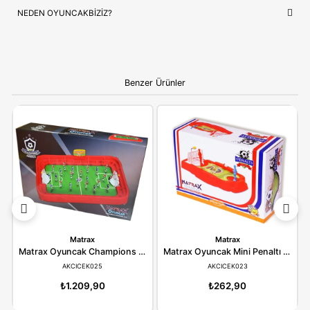
NEDEN OYUNCAKBIZIZ?
Redka Akıl Oyunları Şut ve Gol
ve benzeri tüm ürünlerimiz,
çocukların güvenliği ve mutluluğu ön planda tutularak seçilmek
Kaliteli ürün anlayışımız ve hızlı kargo desteğimizle, alışverişiniz
bir deneyime dönüştürüyoruz.
Bilgi:
Ürün, çocukların gelişim aşamalarına uygun olara
seçilmiştir. Hijyenik koşullarda paketlenip adınıza fatural
olarak gönderilmektedir.
YORUMLAR
(0)
ÖDEME SEÇENEKLERI
ÖNERILER
İADE KOŞULLARI