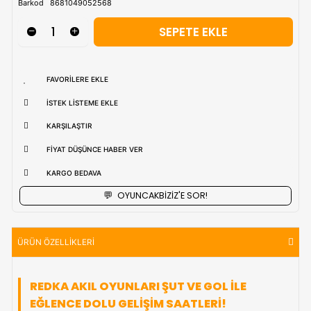
uzak bölgerlerde süreler değişebilmektedir.
Vade Farkı İle
9 Taksite Kadar
Ödeme Ayrıcalığı
₺508,90
Stok Kodu
(REDKA75)
Barkod
8681049052568
FAVORILERE EKLE
İSTEK LISTEME EKLE
KARŞILAŞTIR
FIYAT DÜŞÜNCE HABER VER