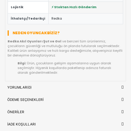
yaratıcılık ve el-göz koordinasyonu yeteneklerini destekl
Güvenli Tasarım:
Keskin kenar barındırmayan, çocuk d
dayanıklı materyal yapısına sahiptir.
Fiyat/Performans Avantajı:
Yüksek kaliteyi uygun fiya
buluşturan, uzun ömürlü bir kullanım sunan ideal bir tercih
Hızlı Teslimat:
Siparişiniz doğrudan stoktan hazırlanar
kısa sürede adresinize ulaştırılır.
ÜRÜN BILGI TABLOSU
Ürün Adı
Redka Akıl Oyunları Şut ve Gol
OYUNCAK>Eğlence Oyuncakları>M
Kategori
Maçı Oyunları
Model/Seri
Özel Seri
Lojistik
⚡ Stoktan Hızlı Gönderim
İthalatçı/Tedarikçi
Redka