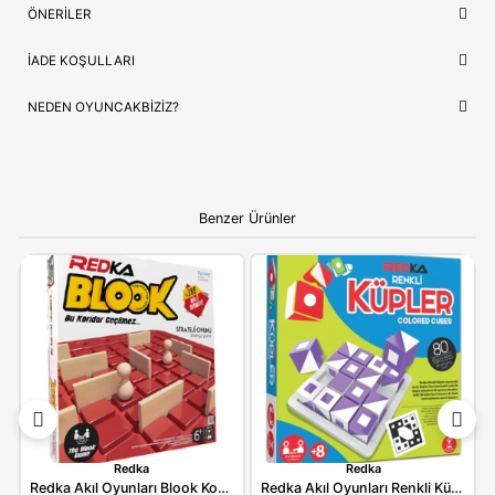
Lojistik
⚡ Stoktan Hızlı Gönderim
İthalatçı/Tedarikçi
Redka
NEDEN OYUNCAKBIZIZ?
Redka Akıl Oyunları Piramit Zeka Mantık ve Strateji Oyun
benzeri tüm ürünlerimiz, çocukların güvenliği ve mutluluğu ön
tutularak seçilmektedir. Kaliteli ürün anlayışımız ve hızlı kargo
desteğimizle, alışverişinizi keyifli bir deneyime dönüştürüyoruz.
Bilgi:
Ürün, çocukların gelişim aşamalarına uygun olara
seçilmiştir. Hijyenik koşullarda paketlenip adınıza fatural
olarak gönderilmektedir.
YORUMLAR
(0)
ÖDEME SEÇENEKLERI
ÖNERILER