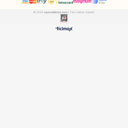
Redka
Redka
Redka Akıl Oyunları Blook Koridor Akıl ve Strateji Oyunu
REDKA19
REDKA60
₺455,90
₺753,90
500 TL ÜZERİ BEDAVA
HIZLI TESLİMAT
Ücretsiz Kargo Avantajı
24 Saatte Kargoya Verili
%100 ORİJİNAL
GÜVENLİ ÖDEME
Samatlı Oyuncak Güvencesi
SSL Sertifikalı Altyapı
KURUMSAL
MÜŞTERİ HİZMETLERİ