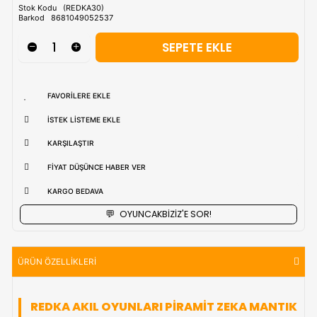
Tahmini Kargo Tesimatı : Normal şartlarda
1-3 iş Günüdür.
uzak bölgerlerde süreler değişebilmektedir.
Vade Farkı İle
9 Taksite Kadar
Ödeme Ayrıcalığı
₺543,90
Stok Kodu
(REDKA30)
Barkod
8681049052537
FAVORILERE EKLE
İSTEK LISTEME EKLE
KARŞILAŞTIR