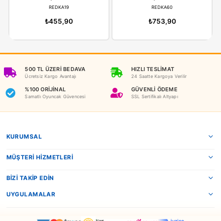
İADE KOŞULLARI
NEDEN OYUNCAKBİZİZ?
Benzer Ürünler