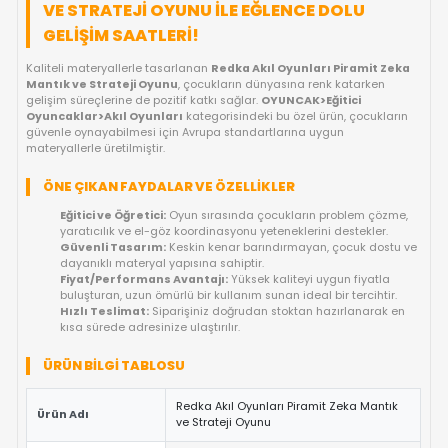
FIYAT DÜŞÜNCE HABER VER
KARGO BEDAVA
OYUNCAKBIZIZ'E SOR!
ÜRÜN ÖZELLIKLERI
REDKA AKIL OYUNLARI PIRAMIT ZEKA M
VE STRATEJI OYUNU ILE EĞLENCE DOLU
GELIŞIM SAATLERI!
Kaliteli materyallerle tasarlanan
Redka Akıl Oyunları Pirami
Mantık ve Strateji Oyunu
, çocukların dünyasına renk katark
gelişim süreçlerine de pozitif katkı sağlar.
OYUNCAK>Eğitici
Oyuncaklar>Akıl Oyunları
kategorisindeki bu özel ürün, çocu
güvenle oynayabilmesi için Avrupa standartlarına uygun
materyallerle üretilmiştir.