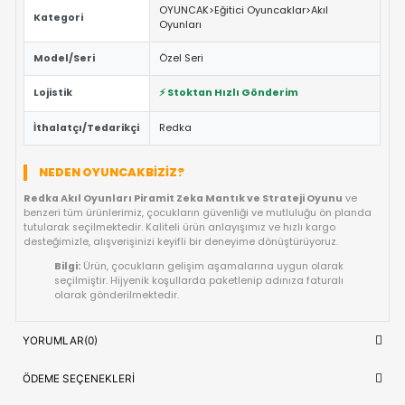
ÖNE ÇIKAN FAYDALAR VE ÖZELLIKLER
Eğitici ve Öğretici:
Oyun sırasında çocukların problem 
yaratıcılık ve el-göz koordinasyonu yeteneklerini destekl
Güvenli Tasarım:
Keskin kenar barındırmayan, çocuk d
dayanıklı materyal yapısına sahiptir.
Fiyat/Performans Avantajı:
Yüksek kaliteyi uygun fiya
buluşturan, uzun ömürlü bir kullanım sunan ideal bir tercih
Hızlı Teslimat:
Siparişiniz doğrudan stoktan hazırlanar
kısa sürede adresinize ulaştırılır.
ÜRÜN BILGI TABLOSU
Redka Akıl Oyunları Piramit Zeka Ma
Ürün Adı
ve Strateji Oyunu
OYUNCAK>Eğitici Oyuncaklar>Akıl
Kategori
Oyunları
Model/Seri
Özel Seri