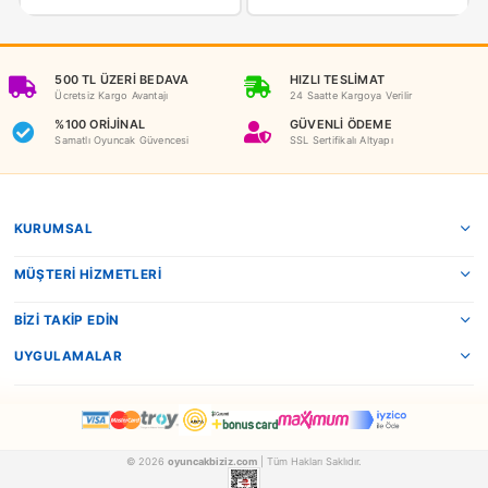
NEDEN OYUNCAKBİZİZ?
Benzer Ürünler
Ravensburger
Ravensburger
Ravensburger Geveze Sincap (Türkçe)
Tomy Şakacı Korsan