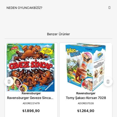
ÇOCUĞUNUZ İÇIN EN GÜZEL HEDIYE
Ravensburger
, sadece bir oyuncak değil, çocuğunuzun en s
hikayelerin bir parçasıdır. Doğum günleri ve özel kutlamalar iç
prestijli hem de öğretici bir hediye seçeneği arayanlar için idea
Ebeveynlere Not:
Ürün orijinal kutusunda, adınıza
faturalı ve hızlı kargo avantajıyla gönderilmektedir.
Güvenli alışverişin adresi OyuncakBiziz ile keyifli
alışverişler!
YORUMLAR
(0)
ÖDEME SEÇENEKLERI
ÖNERILER
İADE KOŞULLARI