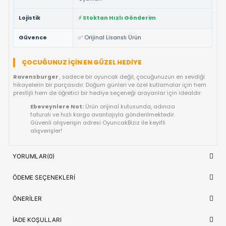
%100 Orijinal Lisanslı Ürün ✅:
Ravensburger
markası
resmi lisanslı ve tüm güvenlik testlerinden geçmiş ürünü
Yüksek Kalite ve Dayanıklılık:
Detaylı işçiliği ve kaliteli
materyalleri ile uzun ömürlü bir kullanım vaat eder.
Çocuk Sağlığına Uygun:
Anti-alerjik ve sağlığa zararsız
malzemelerle uluslararası standartlarda üretilmiştir.
Hızlı Gönderim Avantajı:
Siparişleriniz doğrudan stokta
ve en kısa sürede kargoya teslim edilir.
TEKNIK DETAYLAR VE ÜRÜN KÜNYESI
Marka
Ravensburger
Ürün Adı
Ravensburger Canavar Avcıları
OYUNCAK>Kutu Oyunları>Çocuk Kutu
Kategori
Oyunları
Lojistik
⚡ Stoktan Hızlı Gönderim
Güvence
✅ Orijinal Lisanslı Ürün