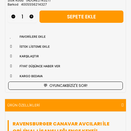
uzak bölgerlerde süreler değişebilmektedir.
Vade Farkı İle
9 Taksite Kadar
Ödeme Ayrıcalığı
₺1.843,90
Stok Kodu
(ADORE214327)
Barkod
4005556214327
FAVORILERE EKLE
İSTEK LISTEME EKLE
KARŞILAŞTIR
FIYAT DÜŞÜNCE HABER VER