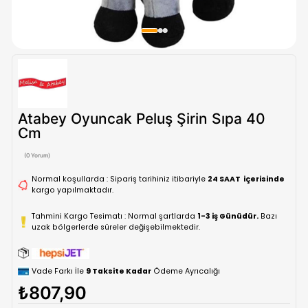
Atabey Oyuncak Peluş Şirin Sıpa 4
Cm
(0 Yorum)
Normal koşullarda : Sipariş tarihiniz itibariyle
24 SAAT içe
kargo yapılmaktadır.