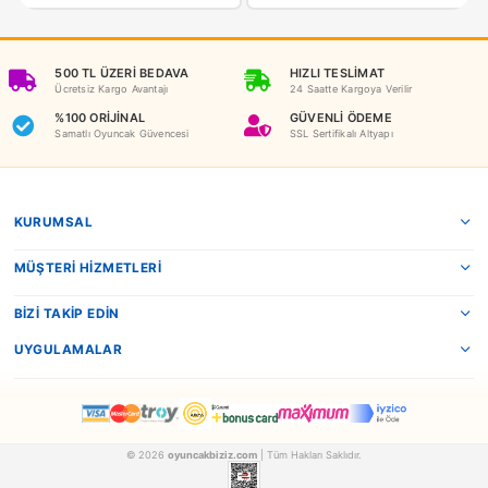
NEDEN OYUNCAKBİZİZ?
Benzer Ürünler
Sunman
Sunman
Sunman Oyuncak Eeyore Core Peluş 25 cm.
SUNMAN10041
SUNMAN03111