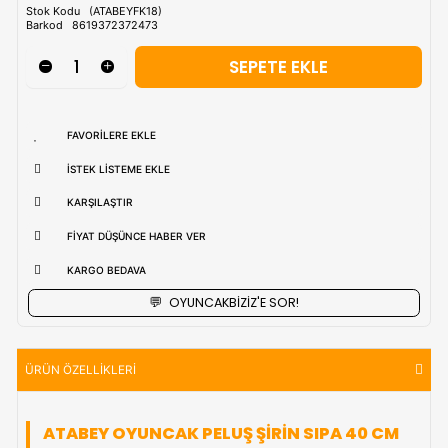
Tahmini Kargo Tesimatı : Normal şartlarda
1-3 iş Günüdür.
uzak bölgerlerde süreler değişebilmektedir.
Vade Farkı İle
9 Taksite Kadar
Ödeme Ayrıcalığı
₺807,90
Stok Kodu
(ATABEYFK18)
Barkod
8619372372473
FAVORILERE EKLE
İSTEK LISTEME EKLE
KARŞILAŞTIR