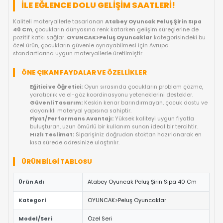
FIYAT DÜŞÜNCE HABER VER
KARGO BEDAVA
OYUNCAKBIZIZ'E SOR!
ÜRÜN ÖZELLIKLERI
ATABEY OYUNCAK PELUŞ ŞIRIN SIPA 40
ILE EĞLENCE DOLU GELIŞIM SAATLERI!
Kaliteli materyallerle tasarlanan
Atabey Oyuncak Peluş Şirin
40 Cm
, çocukların dünyasına renk katarken gelişim süreçleri
pozitif katkı sağlar.
OYUNCAK>Peluş Oyuncaklar
kategorisin
özel ürün, çocukların güvenle oynayabilmesi için Avrupa
standartlarına uygun materyallerle üretilmiştir.
ÖNE ÇIKAN FAYDALAR VE ÖZELLIKLER