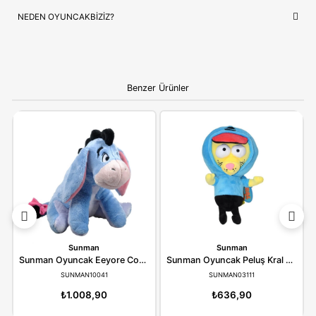
NEDEN OYUNCAKBIZIZ?
Atabey Oyuncak Peluş Şirin Sıpa 40 Cm
ve benzeri tüm ürünl
çocukların güvenliği ve mutluluğu ön planda tutularak seçilmek
Kaliteli ürün anlayışımız ve hızlı kargo desteğimizle, alışverişiniz
bir deneyime dönüştürüyoruz.
Bilgi:
Ürün, çocukların gelişim aşamalarına uygun olara
seçilmiştir. Hijyenik koşullarda paketlenip adınıza fatural
olarak gönderilmektedir.
YORUMLAR
(0)
ÖDEME SEÇENEKLERI
ÖNERILER
İADE KOŞULLARI