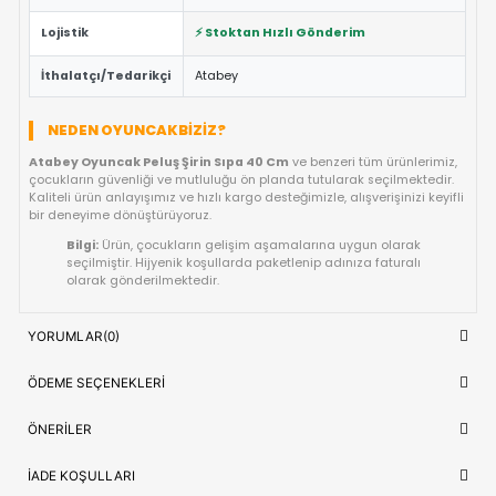
Eğitici ve Öğretici:
Oyun sırasında çocukların problem 
yaratıcılık ve el-göz koordinasyonu yeteneklerini destekl
Güvenli Tasarım:
Keskin kenar barındırmayan, çocuk d
dayanıklı materyal yapısına sahiptir.
Fiyat/Performans Avantajı:
Yüksek kaliteyi uygun fiya
buluşturan, uzun ömürlü bir kullanım sunan ideal bir tercih
Hızlı Teslimat:
Siparişiniz doğrudan stoktan hazırlanar
kısa sürede adresinize ulaştırılır.
ÜRÜN BILGI TABLOSU
Ürün Adı
Atabey Oyuncak Peluş Şirin Sıpa 4
Kategori
OYUNCAK>Peluş Oyuncaklar
Model/Seri
Özel Seri
Lojistik
⚡ Stoktan Hızlı Gönderim
İthalatçı/Tedarikçi
Atabey