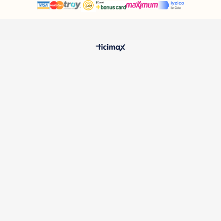
HIZLI TESLİMAT
%100 O
24 Saatte Kargoya Verilir
Samatlı 
MÜŞTERİ HİZMETLERİ
Sıkça Sorulan Sorular
Kargo ve Teslimat
İptal ve İade