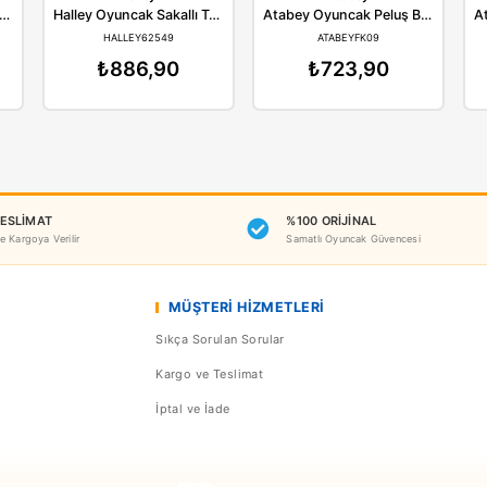
Benzer Ürünler
nman
Halley
Sunman Oyuncak Peluş Kral Şakir 25 cm
Halley Oyuncak Sakallı Tavşan 45 Cm PL62549
AN03111
HALLEY62549
AT
36,90
₺886,90
₺7