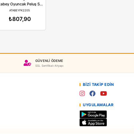
Atabey
Atabey
Atabey Oyuncak Peluş Boynuzlu At 45 Cm
Atabey Oyuncak Peluş Sesli Şanslı Kedi 35 Cm
ABEYFK09
ATABEYFK2205
23,90
₺807,90