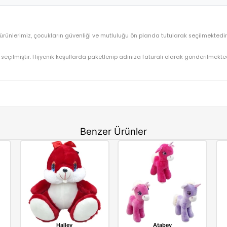
Atabey Oyuncak Peluş Güçlü Timsah 110 Cm
OYUNCAK>Peluş Oyuncaklar
Özel Seri
⚡ Stoktan Hızlı Gönderim
Atabey
benzeri tüm ürünlerimiz, çocukların güvenliği ve mutluluğu ön planda
gun olarak seçilmiştir. Hijyenik koşullarda paketlenip adınıza fatu