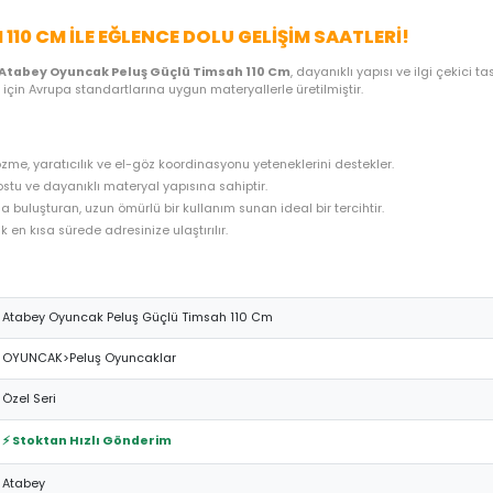
ME SEÇENEKLERI
ÖNERILER
İADE KOŞULLARI
NE
IMSAH 110 CM ILE EĞLENCE DOLU GELIŞIM S
ğretici kılan
Atabey Oyuncak Peluş Güçlü Timsah 110 Cm
, dayan
ynayabilmesi için Avrupa standartlarına uygun materyallerle üretilmi
 problem çözme, yaratıcılık ve el-göz koordinasyonu yeteneklerini 
n, çocuk dostu ve dayanıklı materyal yapısına sahiptir.
 uygun fiyatla buluşturan, uzun ömürlü bir kullanım sunan ideal bir t
hazırlanarak en kısa sürede adresinize ulaştırılır.