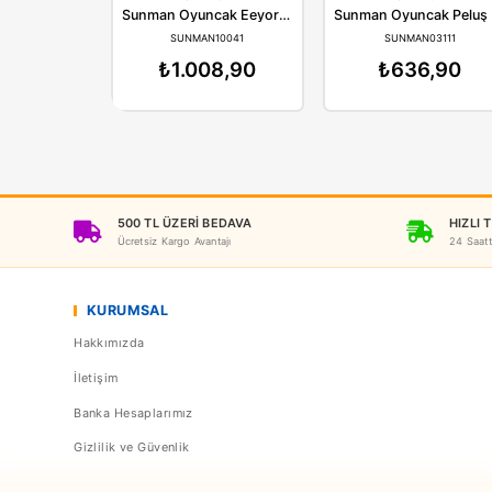
Sunman
Su
Sunman Oyuncak Eeyore Core Peluş 25 cm.
SUNMAN10041
SUNM
₺1.008,90
₺6