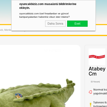
oyuncakbiziz.com masaüstü bildirimler
ekleyin.
oyuncakbiziz.com özel fırsatlardan ve güncel
kampanyalardan haberiniz olsun ister misiniz?
Daha Sonra