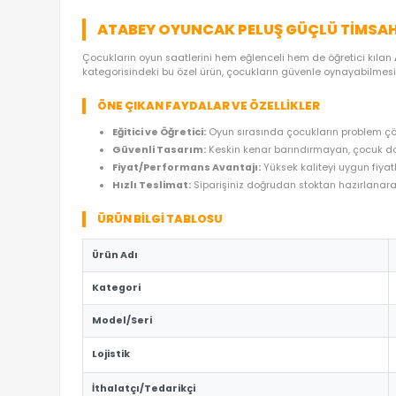
ÜRÜN ÖZELLIKLERI
YORUMLAR
(0)
ÖDE
ATABEY OYUNCAK PELUŞ GÜÇLÜ T
Çocukların oyun saatlerini hem eğlenceli hem de ö
kategorisindeki bu özel ürün, çocukların güvenle o
ÖNE ÇIKAN FAYDALAR VE ÖZELLIKLER
Eğitici ve Öğretici:
Oyun sırasında çocukların
Güvenli Tasarım:
Keskin kenar barındırmaya
Fiyat/Performans Avantajı:
Yüksek kaliteyi
Hızlı Teslimat:
Siparişiniz doğrudan stoktan 