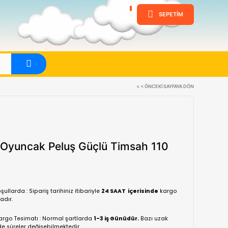
ine
Evet
Atabey Oyuncak Peluş Güçlü T
Cm
(0 Yorum)
Normal koşullarda : Sipariş tarihiniz itibariyle
24 SA