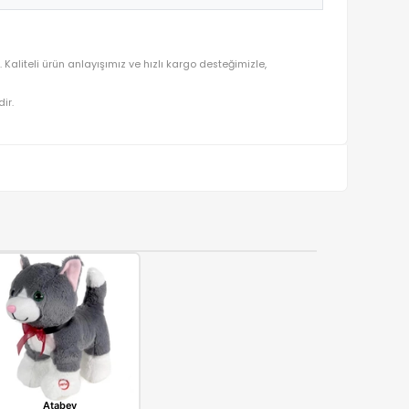
 tutularak seçilmektedir. Kaliteli ürün anlayışımız ve hızlı kargo de
ralı olarak gönderilmektedir.