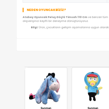
ÜRÜN BILGI TABLOSU
Ürün Adı
Kategori
Model/Seri
Lojistik
İthalatçı/Tedarikçi
NEDEN OYUNCAKBIZIZ?
Atabey Oyuncak Peluş Güçlü Timsah 110 Cm
ve 
alışverişinizi keyifli bir deneyime dönüştürüyoruz.
Bilgi:
Ürün, çocukların gelişim aşamalarına uy