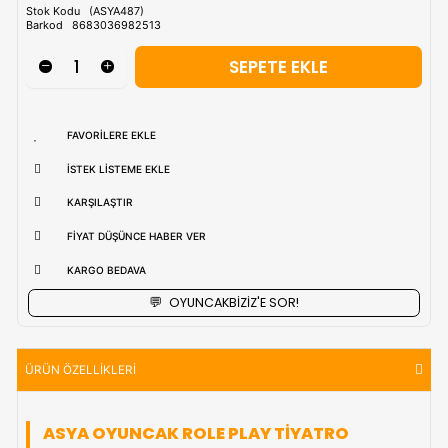
Tahmini Kargo Tesimatı : Normal şartlarda
1-3 iş Günüdür.
uzak bölgerlerde süreler değişebilmektedir.
Vade Farkı İle
9 Taksite Kadar
Ödeme Ayrıcalığı
₺1.127,90
Stok Kodu
(ASYA487)
Barkod
8683036982513
FAVORILERE EKLE
İSTEK LISTEME EKLE
KARŞILAŞTIR