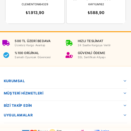
İADE KOŞULLARI
NEDEN OYUNCAKBİZİZ?
Benzer Ürünler