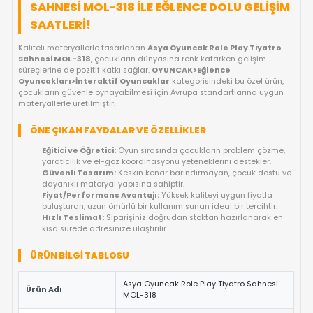
FIYAT DÜŞÜNCE HABER VER
KARGO BEDAVA
OYUNCAKBIZIZ'E SOR!
ÜRÜN ÖZELLIKLERI
ASYA OYUNCAK ROLE PLAY TIYATRO
SAHNESI MOL-318 ILE EĞLENCE DOLU GE
SAATLERI!
Kaliteli materyallerle tasarlanan
Asya Oyuncak Role Play Ti
Sahnesi MOL-318
, çocukların dünyasına renk katarken gelişi
süreçlerine de pozitif katkı sağlar.
OYUNCAK>Eğlence
Oyuncakları>İnteraktif Oyuncaklar
kategorisindeki bu özel
çocukların güvenle oynayabilmesi için Avrupa standartlarına
materyallerle üretilmiştir.