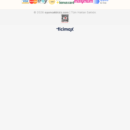
Clementoni
Kayyum
Clementoni Bilim Ve Oyun Dövme Sanatı 64329
CLEMENTONI64329
KAYYUM162
₺1.913,90
₺588,90
500 TL ÜZERİ BEDAVA
HIZLI TESLİMAT
Ücretsiz Kargo Avantajı
24 Saatte Kargoya Verili
%100 ORİJİNAL
GÜVENLİ ÖDEME
Samatlı Oyuncak Güvencesi
SSL Sertifikalı Altyapı
KURUMSAL
MÜŞTERİ HİZMETLERİ