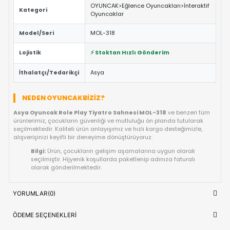
ÖNE ÇIKAN FAYDALAR VE ÖZELLIKLER
Eğitici ve Öğretici:
Oyun sırasında çocukların problem 
yaratıcılık ve el-göz koordinasyonu yeteneklerini destekl
Güvenli Tasarım:
Keskin kenar barındırmayan, çocuk d
dayanıklı materyal yapısına sahiptir.
Fiyat/Performans Avantajı:
Yüksek kaliteyi uygun fiya
buluşturan, uzun ömürlü bir kullanım sunan ideal bir tercih
Hızlı Teslimat:
Siparişiniz doğrudan stoktan hazırlanar
kısa sürede adresinize ulaştırılır.
ÜRÜN BILGI TABLOSU
Asya Oyuncak Role Play Tiyatro Sah
Ürün Adı
MOL-318
OYUNCAK>Eğlence Oyuncakları>İnte
Kategori
Oyuncaklar
Model/Seri
MOL-318