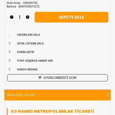
Tahmini Kargo Tesimatı : Normal şartlarda
1-3 iş Günüdür.
uzak bölgerlerde süreler değişebilmektedir.
Vade Farkı İle
9 Taksite Kadar
Ödeme Ayrıcalığı
₺1.303,90
Stok Kodu
(ONUR179)
Barkod
8697418011272
FAVORILERE EKLE
İSTEK LISTEME EKLE
KARŞILAŞTIR