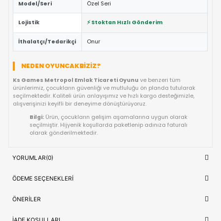
Eğitici ve Öğretici:
Oyun sırasında çocukların problem 
yaratıcılık ve el-göz koordinasyonu yeteneklerini destekl
Güvenli Tasarım:
Keskin kenar barındırmayan, çocuk d
dayanıklı materyal yapısına sahiptir.
Fiyat/Performans Avantajı:
Yüksek kaliteyi uygun fiya
buluşturan, uzun ömürlü bir kullanım sunan ideal bir tercih
Hızlı Teslimat:
Siparişiniz doğrudan stoktan hazırlanar
kısa sürede adresinize ulaştırılır.
ÜRÜN BILGI TABLOSU
Ürün Adı
Ks Games Metropol Emlak Ticareti 
OYUNCAK>Kutu Oyunları>Çocuk Kut
Kategori
Oyunları
Model/Seri
Özel Seri
Lojistik
⚡ Stoktan Hızlı Gönderim
İthalatçı/Tedarikçi
Onur