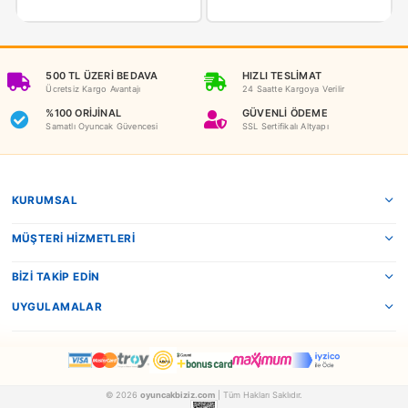
NEDEN OYUNCAKBİZİZ?
Benzer Ürünler
Ravensburger
Ravensburger
Ravensburger Geveze Sincap (Türkçe)
Tomy Şakacı Korsan