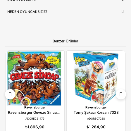
NEDEN OYUNCAKBIZIZ?
Ks Games Metropol Emlak Ticareti Oyunu
ve benzeri tüm
ürünlerimiz, çocukların güvenliği ve mutluluğu ön planda tutul
seçilmektedir. Kaliteli ürün anlayışımız ve hızlı kargo desteğimi
alışverişinizi keyifli bir deneyime dönüştürüyoruz.
Bilgi:
Ürün, çocukların gelişim aşamalarına uygun olara
seçilmiştir. Hijyenik koşullarda paketlenip adınıza fatural
olarak gönderilmektedir.
YORUMLAR
(0)
ÖDEME SEÇENEKLERI
ÖNERILER
İADE KOŞULLARI