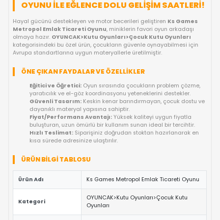
FIYAT DÜŞÜNCE HABER VER
KARGO BEDAVA
OYUNCAKBIZIZ'E SOR!
ÜRÜN ÖZELLIKLERI
KS GAMES METROPOL EMLAK TICARETI
OYUNU ILE EĞLENCE DOLU GELIŞIM SAAT
Hayal gücünü destekleyen ve motor becerileri geliştiren
Ks G
Metropol Emlak Ticareti Oyunu
, miniklerin favori oyun arka
olmaya hazır.
OYUNCAK>Kutu Oyunları>Çocuk Kutu Oyunla
kategorisindeki bu özel ürün, çocukların güvenle oynayabilmesi
Avrupa standartlarına uygun materyallerle üretilmiştir.
ÖNE ÇIKAN FAYDALAR VE ÖZELLIKLER