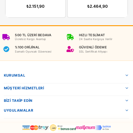
İADE KOŞULLARI
NEDEN OYUNCAKBİZİZ?
Benzer Ürünler