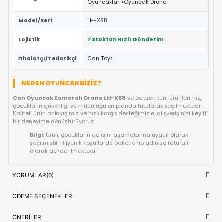
ÖNE ÇIKAN FAYDALAR VE ÖZELLIKLER
Eğitici ve Öğretici:
Oyun sırasında çocukların problem 
yaratıcılık ve el-göz koordinasyonu yeteneklerini destekl
Güvenli Tasarım:
Keskin kenar barındırmayan, çocuk d
dayanıklı materyal yapısına sahiptir.
Fiyat/Performans Avantajı:
Yüksek kaliteyi uygun fiya
buluşturan, uzun ömürlü bir kullanım sunan ideal bir tercih
Hızlı Teslimat:
Siparişiniz doğrudan stoktan hazırlanar
kısa sürede adresinize ulaştırılır.
ÜRÜN BILGI TABLOSU
Ürün Adı
Can Oyuncak Kameralı Drone LH-X
OYUNCAK>Dış Mekan
Kategori
Oyuncakları>Oyuncak Drone
Model/Seri
LH-X68
Lojistik
⚡ Stoktan Hızlı Gönderim