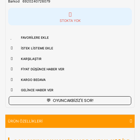
uzak bölgerlerde süreler değişebilmektedir.
Vade Farkı İle
9 Taksite Kadar
Ödeme Ayrıcalığı
₺3.367,90
Stok Kodu
(17 275)
Barkod
6920240726079
STOKTA YOK
FAVORILERE EKLE
İSTEK LISTEME EKLE
KARŞILAŞTIR
FIYAT DÜŞÜNCE HABER VER