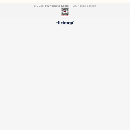
Dickie Toys
Samatlı
Simba Oyuncak RC İtfaiye Drone RTR 201103011038
SIMBA201103011038
9992 156
₺2.151,90
₺2.464,90
500 TL ÜZERİ BEDAVA
HIZLI TESLİMAT
Ücretsiz Kargo Avantajı
24 Saatte Kargoya Verili
%100 ORİJİNAL
GÜVENLİ ÖDEME
Samatlı Oyuncak Güvencesi
SSL Sertifikalı Altyapı
KURUMSAL
MÜŞTERİ HİZMETLERİ