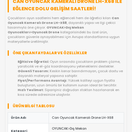
KARGO BEDAVA
GELINCE HABER VER
OYUNCAKBIZIZ'E SOR!
ÜRÜN ÖZELLIKLERI
CAN OYUNCAK KAMERALI DRONE LH-X68
EĞLENCE DOLU GELIŞIM SAATLERI!
Çocukların oyun saatlerini hem eğlenceli hem de öğretici kıla
Oyuncak Kameralı Drone LH-X68
, dayanıklı yapısı ve ilgi çe
tasarımıyla öne çıkıyor.
OYUNCAK>Dış Mekan
Oyuncakları>Oyuncak Drone
kategorisindeki bu özel ürün,
çocukların güvenle oynayabilmesi için Avrupa standartlarına
materyallerle üretilmiştir.