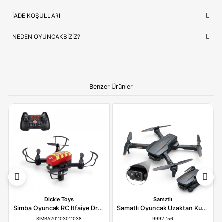
İthalatçı/Tedarikçi
Can Toys
NEDEN OYUNCAKBIZIZ?
Can Oyuncak Kameralı Drone LH-X68
ve benzeri tüm ürünle
çocukların güvenliği ve mutluluğu ön planda tutularak seçilmek
Kaliteli ürün anlayışımız ve hızlı kargo desteğimizle, alışverişiniz
bir deneyime dönüştürüyoruz.
Bilgi:
Ürün, çocukların gelişim aşamalarına uygun olara
seçilmiştir. Hijyenik koşullarda paketlenip adınıza fatural
olarak gönderilmektedir.
YORUMLAR
(0)
ÖDEME SEÇENEKLERI
ÖNERILER