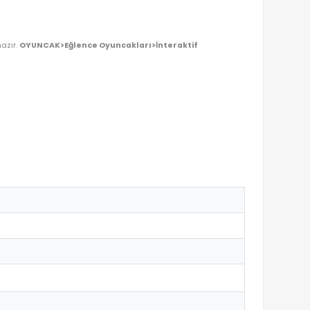
DEN OYUNCAKBİZİZ?
TLERI!
vori oyun arkadaşı olmaya hazır.
OYUNCAK>Eğlence Oyuncakları>İn
lerle üretilmiştir.
destekler.
ercihtir.