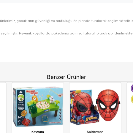
Kayyum Oyuncak Balık Tutma Oyunu 4010
OYUNCAK>Eğlence Oyuncakları>İnteraktif Oyuncaklar
4010
⚡ Stoktan Hızlı Gönderim
Kayyum
enzeri tüm ürünlerimiz, çocukların güvenliği ve mutluluğu ön planda tu
gun olarak seçilmiştir. Hijyenik koşullarda paketlenip adınıza fatu