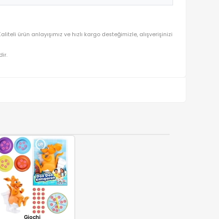
tularak seçilmektedir. Kaliteli ürün anlayışımız ve hızlı kargo deste
ralı olarak gönderilmektedir.