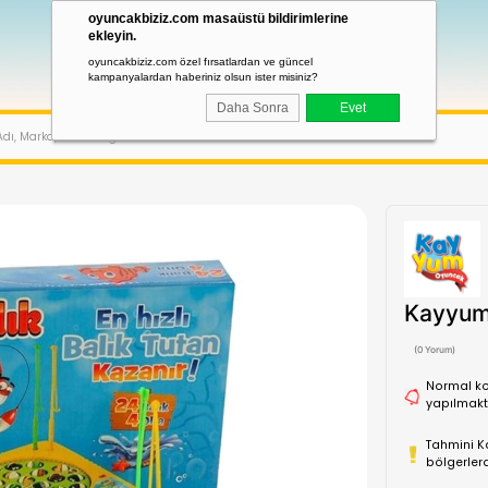
oyuncakbiziz.com masaüstü bildirimler
ekleyin.
oyuncakbiziz.com özel fırsatlardan ve güncel
kampanyalardan haberiniz olsun ister misiniz?
Daha Sonra
 OYUNCAKLAR