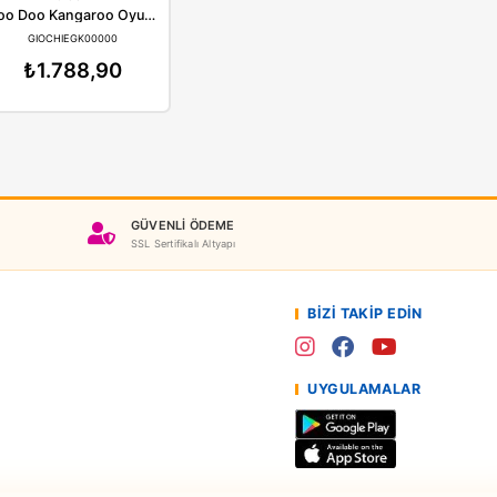
piderman
Giochi
Spiderman Elektronik Maske F8839
Doo Doo Kangaroo Oyunu EGK00000
SPIDERF8839
GIOCHIEGK00000
.981,90
₺1.788,90