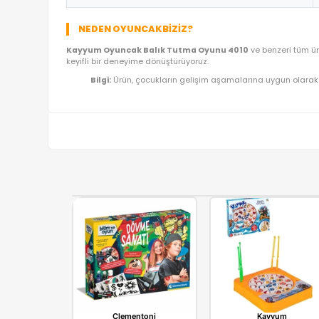
ÜRÜN BILGI TABLOSU
Ürün Adı
Kategori
Model/Seri
Lojistik
İthalatçı/Tedarikçi
NEDEN OYUNCAKBIZIZ?
Kayyum Oyuncak Balık Tutma Oyunu 4010
ve b
keyifli bir deneyime dönüştürüyoruz.
Bilgi:
Ürün, çocukların gelişim aşamalarına uy