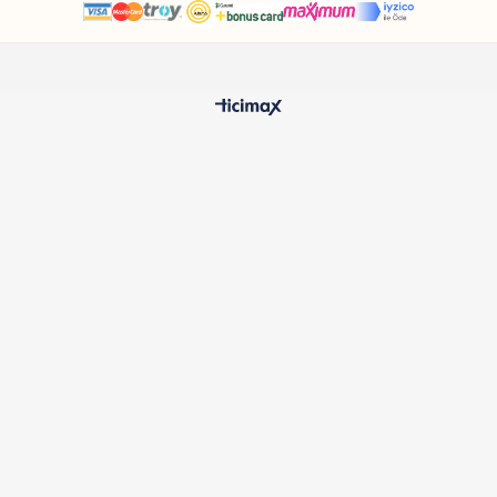
HIZLI TESLİMAT
%100 O
24 Saatte Kargoya Verilir
Samatlı 
MÜŞTERİ HİZMETLERİ
Sıkça Sorulan Sorular
Kargo ve Teslimat
İptal ve İade