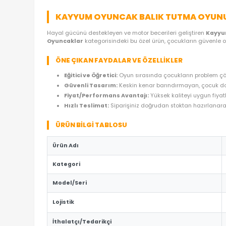
ÜRÜN ÖZELLIKLERI
YORUMLAR
(0)
ÖDE
KAYYUM OYUNCAK BALIK TUTMA 
Hayal gücünü destekleyen ve motor becerileri geli
Oyuncaklar
kategorisindeki bu özel ürün, çocukla
ÖNE ÇIKAN FAYDALAR VE ÖZELLIKLER
Eğitici ve Öğretici:
Oyun sırasında çocukların
Güvenli Tasarım:
Keskin kenar barındırmaya
Fiyat/Performans Avantajı:
Yüksek kaliteyi
Hızlı Teslimat:
Siparişiniz doğrudan stoktan 