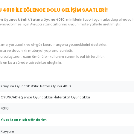
ME SEÇENEKLERI
ÖNERILER
İADE KOŞULLARI
NE
OYUNU 4010 ILE EĞLENCE DOLU GELIŞIM SAA
ştiren
Kayyum Oyuncak Balık Tutma Oyunu 4010
, miniklerin fa
rın güvenle oynayabilmesi için Avrupa standartlarına uygun materyal
 problem çözme, yaratıcılık ve el-göz koordinasyonu yeteneklerini 
n, çocuk dostu ve dayanıklı materyal yapısına sahiptir.
 uygun fiyatla buluşturan, uzun ömürlü bir kullanım sunan ideal bir t
hazırlanarak en kısa sürede adresinize ulaştırılır.