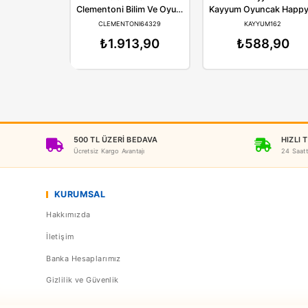
Clementoni
Ka
Clementoni Bilim Ve Oyun Dövme Sanatı 64329
CLEMENTONI64329
KAY
₺1.913,90
₺5