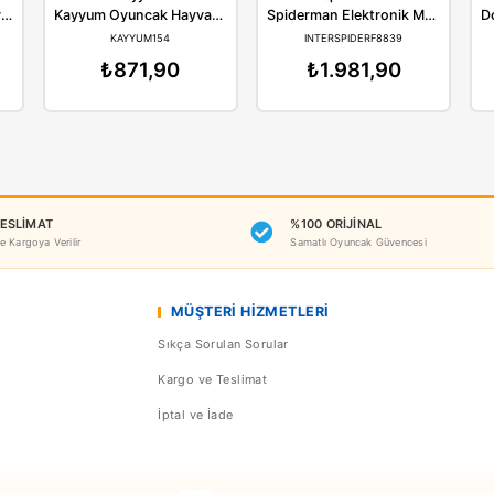
Benzer Ürünler
yyum
Kayyum
S
Kayyum Oyuncak Happy Fishing Balık Yakalama 4020
Kayyum Oyuncak Hayvanat Bahçesi Balık Oyunu Seti 4030
YUM162
KAYYUM154
INTER
88,90
₺871,90
₺1