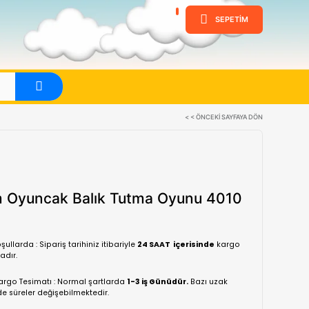
ine
Evet
Kayyum Oyuncak Balık Tutma
(0 Yorum)
Normal koşullarda : Sipariş tarihiniz itibariyle
24 SA
yapılmaktadır.