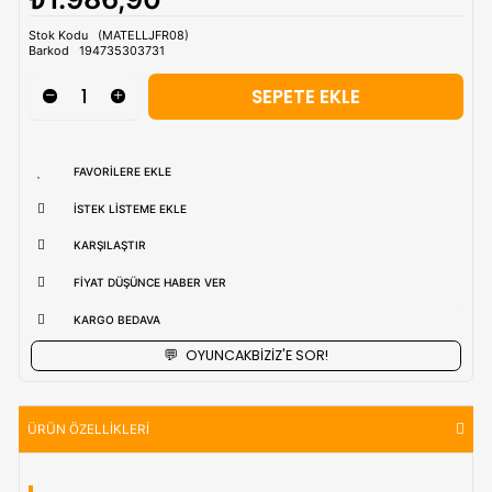
Tahmini Kargo Tesimatı : Normal şartlarda
1-3 iş Günüdür.
uzak bölgerlerde süreler değişebilmektedir.
Vade Farkı İle
9 Taksite Kadar
Ödeme Ayrıcalığı
₺1.986,90
Stok Kodu
(MATELLJFR08)
Barkod
194735303731
FAVORILERE EKLE
İSTEK LISTEME EKLE
KARŞILAŞTIR