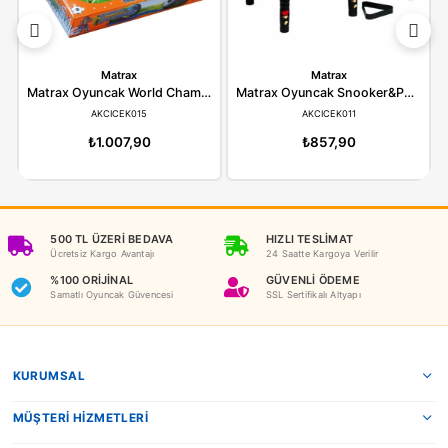
YORUMLAR
(0)
ÖDEME SEÇENEKLERI
ÖNERILER
İADE KOŞULLARI
NEDEN OYUNCAKBİZİZ?
Benzer Ürünler