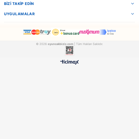
Matrax
Matrax
Matrax Oyuncak World Champions Futbol Oyunu
AKCICEK015
AKCICEK011
₺1.007,90
₺857,90
500 TL ÜZERİ BEDAVA
HIZLI TESLİMAT
Ücretsiz Kargo Avantajı
24 Saatte Kargoya Verili
%100 ORİJİNAL
GÜVENLİ ÖDEME
Samatlı Oyuncak Güvencesi
SSL Sertifikalı Altyapı