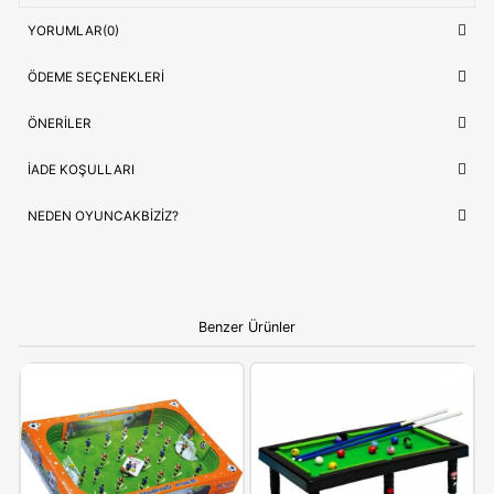
OYUNCAK>Erkek Oyuncakları>Erkek Oy
Kategori
Setleri
Model Kodu
JFR08
Lojistik
⚡ Stoktan Hızlı Gönderim
Güvence
✅ Orijinal Lisanslı Ürün
ÇOCUĞUNUZ İÇIN EN GÜZEL HEDIYE
Hot Wheels JFR08
, sadece bir oyuncak değil, çocuğunuzun e
sevdiği hikayelerin bir parçasıdır. Doğum günleri ve özel kutla
için hem prestijli hem de öğretici bir hediye seçeneği arayanlar
idealdir.
Ebeveynlere Not:
Ürün orijinal kutusunda, adınıza
faturalı ve hızlı kargo avantajıyla gönderilmektedir.
Güvenli alışverişin adresi OyuncakBiziz ile keyifli
alışverişler!