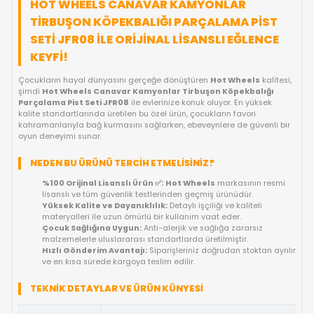
FIYAT DÜŞÜNCE HABER VER
KARGO BEDAVA
OYUNCAKBIZIZ'E SOR!
ÜRÜN ÖZELLIKLERI
HOT WHEELS CANAVAR KAMYONLAR
TIRBUŞON KÖPEKBALIĞI PARÇALAMA PI
SETI JFR08 ILE ORIJINAL LISANSLI EĞLE
KEYFI!
Çocukların hayal dünyasını gerçeğe dönüştüren
Hot Wheels
k
şimdi
Hot Wheels Canavar Kamyonlar Tirbuşon Köpekbal
Parçalama Pist Seti JFR08
ile evlerinize konuk oluyor. En yük