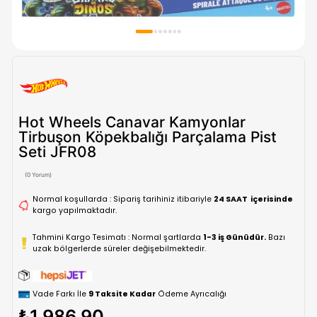
Hot Wheels Canavar Kamyonlar
Tirbuşon Köpekbalığı Parçalama Pi
Seti JFR08
(0 Yorum)
Normal koşullarda : Sipariş tarihiniz itibariyle
24 SAAT içe
kargo yapılmaktadır.