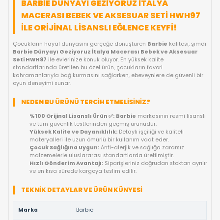
FIYAT DÜŞÜNCE HABER VER
KARGO BEDAVA
OYUNCAKBIZIZ'E SOR!
ÜRÜN ÖZELLIKLERI
BARBIE DÜNYAYI GEZIYORUZ İTALYA
MACERASI BEBEK VE AKSESUAR SETI H
ILE ORIJINAL LISANSLI EĞLENCE KEYFI!
Çocukların hayal dünyasını gerçeğe dönüştüren
Barbie
kalite
Barbie Dünyayı Geziyoruz İtalya Macerası Bebek ve Aks
Seti HWH97
ile evlerinize konuk oluyor. En yüksek kalite
standartlarında üretilen bu özel ürün, çocukların favori
kahramanlarıyla bağ kurmasını sağlarken, ebeveynlere de güve