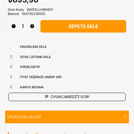
Tahmini Kargo Tesimatı : Normal şartlarda
1-3 iş Günüdür.
uzak bölgerlerde süreler değişebilmektedir.
Vade Farkı İle
9 Taksite Kadar
Ödeme Ayrıcalığı
₺893,90
Stok Kodu
(MATELLHWH97)
Barkod
194735216055
FAVORILERE EKLE
İSTEK LISTEME EKLE
KARŞILAŞTIR