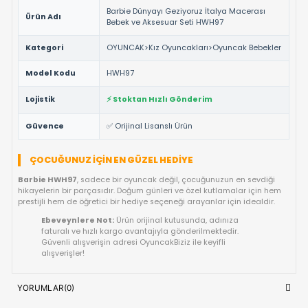
oyun deneyimi sunar.
NEDEN BU ÜRÜNÜ TERCIH ETMELISINIZ?
%100 Orijinal Lisanslı Ürün ✅:
Barbie
markasının resmi 
ve tüm güvenlik testlerinden geçmiş ürünüdür.
Yüksek Kalite ve Dayanıklılık:
Detaylı işçiliği ve kaliteli
materyalleri ile uzun ömürlü bir kullanım vaat eder.
Çocuk Sağlığına Uygun:
Anti-alerjik ve sağlığa zararsız
malzemelerle uluslararası standartlarda üretilmiştir.
Hızlı Gönderim Avantajı:
Siparişleriniz doğrudan stokta
ve en kısa sürede kargoya teslim edilir.
TEKNIK DETAYLAR VE ÜRÜN KÜNYESI
Marka
Barbie
Barbie Dünyayı Geziyoruz İtalya Macera
Ürün Adı
Bebek ve Aksesuar Seti HWH97
Kategori
OYUNCAK>Kız Oyuncakları>Oyuncak Be