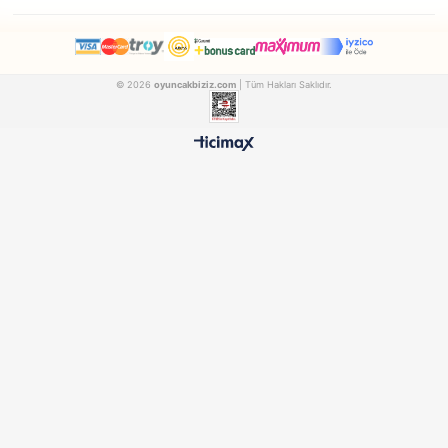
Galtoys
Sunman
Galtoys Oyuncak Senoş Türkçe Konuşan Kel Bebek 1110
GALTOYS1110
SUNMAN30012
₺841,90
₺628,90
500 TL ÜZERİ BEDAVA
HIZLI TESLİMAT
Ücretsiz Kargo Avantajı
24 Saatte Kargoya Verili
%100 ORİJİNAL
GÜVENLİ ÖDEME
Samatlı Oyuncak Güvencesi
SSL Sertifikalı Altyapı
KURUMSAL