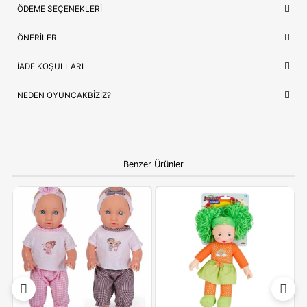
Model Kodu
HWH97
Lojistik
⚡ Stoktan Hızlı Gönderim
Güvence
✅ Orijinal Lisanslı Ürün
ÇOCUĞUNUZ İÇIN EN GÜZEL HEDIYE
Barbie HWH97
, sadece bir oyuncak değil, çocuğunuzun en se
hikayelerin bir parçasıdır. Doğum günleri ve özel kutlamalar iç
prestijli hem de öğretici bir hediye seçeneği arayanlar için idea
Ebeveynlere Not:
Ürün orijinal kutusunda, adınıza
faturalı ve hızlı kargo avantajıyla gönderilmektedir.
Güvenli alışverişin adresi OyuncakBiziz ile keyifli
alışverişler!
YORUMLAR
(0)
ÖDEME SEÇENEKLERI