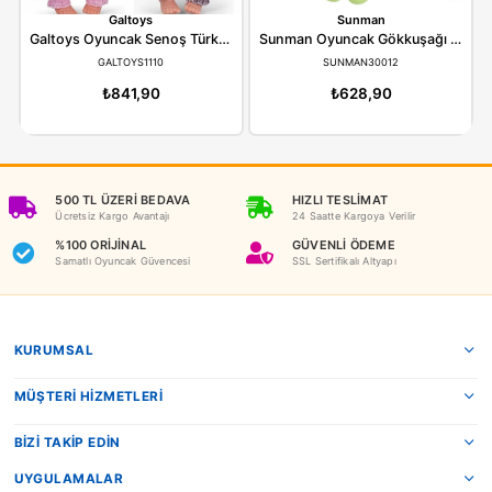
ÖNERILER
İADE KOŞULLARI
NEDEN OYUNCAKBİZİZ?
Benzer Ürünler