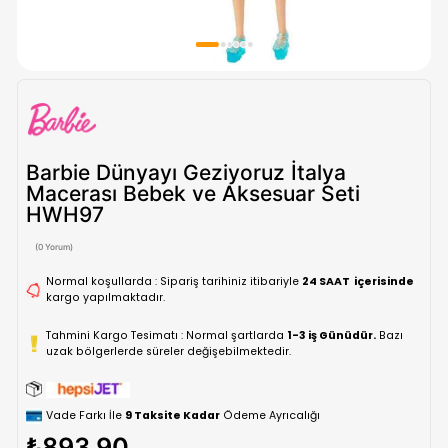
Barbie Dünyayı Geziyoruz İtalya
Macerası Bebek ve Aksesuar Seti
HWH97
(0 Yorum)
Normal koşullarda : Sipariş tarihiniz itibariyle
24 SAAT içe
kargo yapılmaktadır.