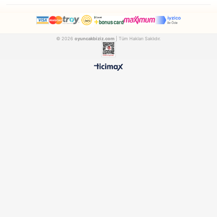
Matrax
Matrax
Matrax Oyuncak World Champions Futbol Oyunu
AKCICEK015
AKCICEK011
₺1.007,90
₺857,90
500 TL ÜZERİ BEDAVA
HIZLI TESLİMAT
Ücretsiz Kargo Avantajı
24 Saatte Kargoya Verili
%100 ORİJİNAL
GÜVENLİ ÖDEME
Samatlı Oyuncak Güvencesi
SSL Sertifikalı Altyapı
KURUMSAL