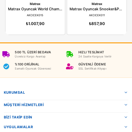
ÖNERILER
İADE KOŞULLARI
NEDEN OYUNCAKBİZİZ?
Benzer Ürünler