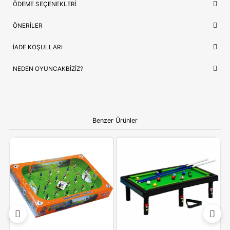
Lojistik
⚡ Stoktan Hızlı Gönderim
Güvence
✅ Orijinal Lisanslı Ürün
ÇOCUĞUNUZ İÇIN EN GÜZEL HEDIYE
Hot Wheels HTN79
, sadece bir oyuncak değil, çocuğunuzun 
sevdiği hikayelerin bir parçasıdır. Doğum günleri ve özel kutla
için hem prestijli hem de öğretici bir hediye seçeneği arayanlar
idealdir.
Ebeveynlere Not:
Ürün orijinal kutusunda, adınıza
faturalı ve hızlı kargo avantajıyla gönderilmektedir.
Güvenli alışverişin adresi OyuncakBiziz ile keyifli
alışverişler!
YORUMLAR
(0)
ÖDEME SEÇENEKLERI