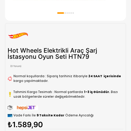
Hot Wheels Elektrikli Araç Şarj
İstasyonu Oyun Seti HTN79
(0 Yorum)
Normal koşullarda : Sipariş tarihiniz itibariyle
24 SAAT içe
kargo yapılmaktadır.