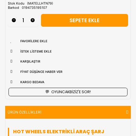
Tahmini Kargo Tesimatı : Normal şartlarda
1-3 iş Günüdür.
uzak bölgerlerde süreler değişebilmektedir.
Vade Farkı İle
9 Taksite Kadar
Ödeme Ayrıcalığı
₺1.589,90
Stok Kodu
(MATELLHTN79)
Barkod
0194735195107
FAVORILERE EKLE
İSTEK LISTEME EKLE
KARŞILAŞTIR