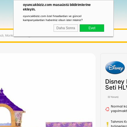
oyuncakbiziz.com masaüstü bildirimler
ekleyin.
oyuncakbiziz.com özel fırsatlardan ve güncel
kampanyalardan haberiniz olsun ister misiniz?
Daha Sonra