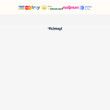
HIZLI TESLİMAT
%100 O
24 Saatte Kargoya Verilir
Samatlı 
MÜŞTERİ HİZMETLERİ
Sıkça Sorulan Sorular
Kargo ve Teslimat
İptal ve İade