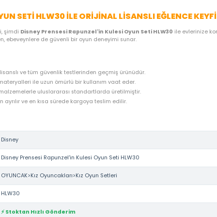
ME SEÇENEKLERI
ÖNERILER
İADE KOŞULLARI
NE
ULESI OYUN SETI HLW30 ILE ORIJINAL LISANS
isney
kalitesi, şimdi
Disney Prensesi Rapunzel'in Kulesi Oyun S
sını sağlarken, ebeveynlere de güvenli bir oyun deneyimi sunar.
sının resmi lisanslı ve tüm güvenlik testlerinden geçmiş ürünüdür.
iği ve kaliteli materyalleri ile uzun ömürlü bir kullanım vaat eder.
lığa zararsız malzemelerle uluslararası standartlarda üretilmiştir.
rudan stoktan ayrılır ve en kısa sürede kargoya teslim edilir.