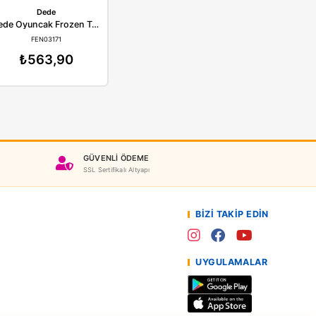
Dede
Dede
Dede Oyuncak Tek Katlı Ev Bloklar
Dede Oyuncak Frozen Takı Seti Küçük El Çantası
EN03135
FEN03171
54,90
₺563,90