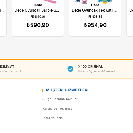
Benzer Ürünler
ede
Dede
Dede Oyuncak Barbie Bulaşıklık
Dede Oyuncak Barbie Golf Arabası
N01753
FEN03026
F
97,90
₺590,90
₺9