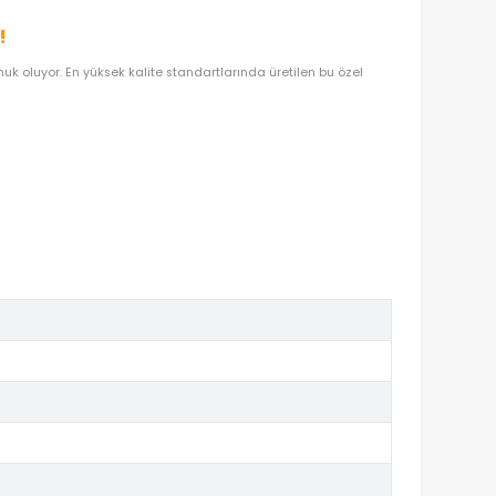
OYUNCAKBIZIZ'E SOR!
DEN OYUNCAKBİZİZ?
LI EĞLENCE KEYFI!
eti HLW30
ile evlerinize konuk oluyor. En yüksek kalite standartlarınd