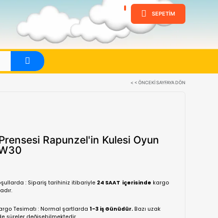
ine
Evet
Disney Prensesi Rapunzel'in K
Seti HLW30
(0 Yorum)
Normal koşullarda : Sipariş tarihiniz itibariyle
24 SA