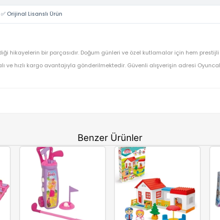
Disney
Disney Prensesi Rapunzel'in Kulesi Oyun Seti HLW30
OYUNCAK>Kız Oyuncakları>Kız Oyun Setleri
HLW30
⚡ Stoktan Hızlı Gönderim
✅ Orijinal Lisanslı Ürün
zun en sevdiği hikayelerin bir parçasıdır. Doğum günleri ve özel kut
dınıza faturalı ve hızlı kargo avantajıyla gönderilmektedir. Güvenli al