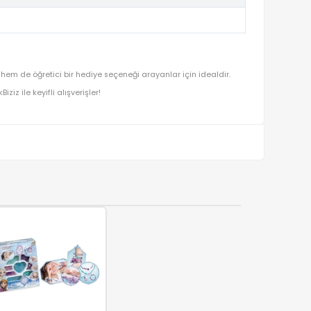
lamalar için hem prestijli hem de öğretici bir hediye seçeneği araya
ışverişin adresi OyuncakBiziz ile keyifli alışverişler!