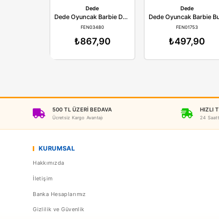
Dede
D
Dede Oyuncak Barbie Doktor Set Bavulum
FEN03480
FE
₺867,90
₺4