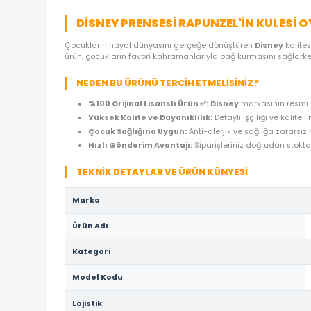
ÜRÜN ÖZELLIKLERI
YORUMLAR
(0)
ÖDE
DISNEY PRENSESI RAPUNZEL'IN K
Çocukların hayal dünyasını gerçeğe dönüştüren
D
ürün, çocukların favori kahramanlarıyla bağ kurma
NEDEN BU ÜRÜNÜ TERCIH ETMELISINIZ?
%100 Orijinal Lisanslı Ürün ✅:
Disney
marka
Yüksek Kalite ve Dayanıklılık:
Detaylı işçil
Çocuk Sağlığına Uygun:
Anti-alerjik ve sağ
Hızlı Gönderim Avantajı:
Siparişleriniz doğ