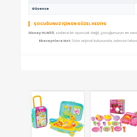
TEKNIK DETAYLAR VE ÜRÜN KÜNYESI
Marka
Ürün Adı
Kategori
Model Kodu
Lojistik
Güvence
ÇOCUĞUNUZ İÇIN EN GÜZEL HEDIYE
Disney HLW30
, sadece bir oyuncak değil, çocuğunu
Ebeveynlere Not:
Ürün orijinal kutusunda, a