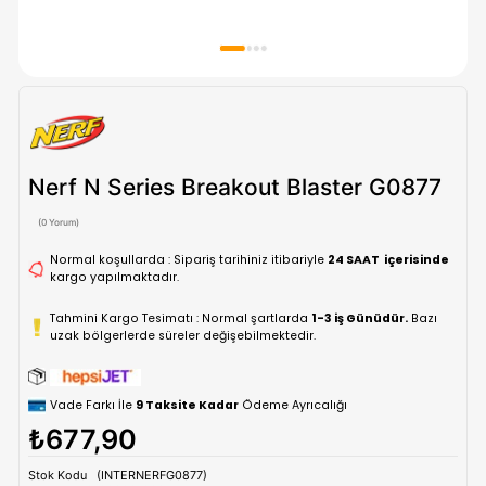
Nerf N Series Breakout Blaster G0
(0 Yorum)
Normal koşullarda : Sipariş tarihiniz itibariyle
24 SAAT içe
kargo yapılmaktadır.
Tahmini Kargo Tesimatı : Normal şartlarda
1-3 iş Günüdür.