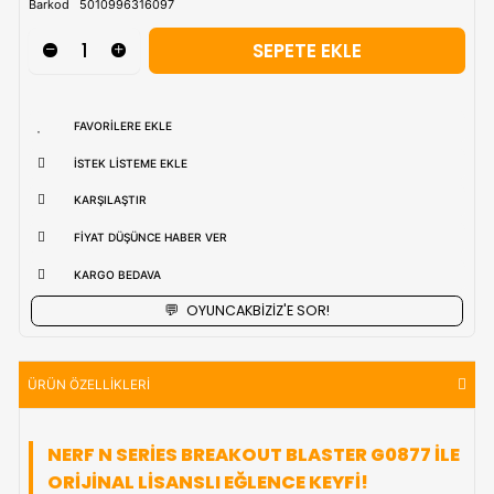
uzak bölgerlerde süreler değişebilmektedir.
Vade Farkı İle
9 Taksite Kadar
Ödeme Ayrıcalığı
₺677,90
Stok Kodu
(INTERNERFG0877)
Barkod
5010996316097
FAVORILERE EKLE
İSTEK LISTEME EKLE
KARŞILAŞTIR
FIYAT DÜŞÜNCE HABER VER