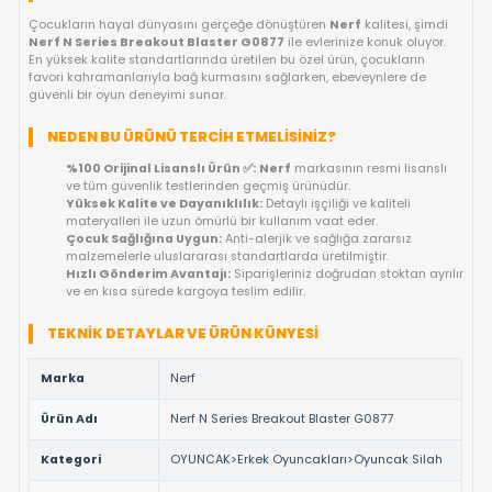
KARGO BEDAVA
OYUNCAKBIZIZ'E SOR!
ÜRÜN ÖZELLIKLERI
NERF N SERIES BREAKOUT BLASTER G087
ORIJINAL LISANSLI EĞLENCE KEYFI!
Çocukların hayal dünyasını gerçeğe dönüştüren
Nerf
kalitesi
Nerf N Series Breakout Blaster G0877
ile evlerinize konuk o
En yüksek kalite standartlarında üretilen bu özel ürün, çocuklar
favori kahramanlarıyla bağ kurmasını sağlarken, ebeveynlere
güvenli bir oyun deneyimi sunar.
NEDEN BU ÜRÜNÜ TERCIH ETMELISINIZ?
%100 Orijinal Lisanslı Ürün ✅:
Nerf
markasının resmi li