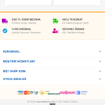
NEDEN OYUNCAKBİZİZ?
Benzer Ürünler
Nerf
Prestij
Nerf Elite 2.0 Commander RD-6 E9485
Prestij Oyuncak Nişa