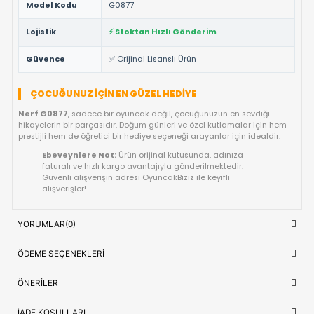
ve tüm güvenlik testlerinden geçmiş ürünüdür.
Yüksek Kalite ve Dayanıklılık:
Detaylı işçiliği ve kaliteli
materyalleri ile uzun ömürlü bir kullanım vaat eder.
Çocuk Sağlığına Uygun:
Anti-alerjik ve sağlığa zararsız
malzemelerle uluslararası standartlarda üretilmiştir.
Hızlı Gönderim Avantajı:
Siparişleriniz doğrudan stokta
ve en kısa sürede kargoya teslim edilir.
TEKNIK DETAYLAR VE ÜRÜN KÜNYESI
Marka
Nerf
Ürün Adı
Nerf N Series Breakout Blaster G0877
Kategori
OYUNCAK>Erkek Oyuncakları>Oyuncak 
Model Kodu
G0877
Lojistik
⚡ Stoktan Hızlı Gönderim
Güvence
✅ Orijinal Lisanslı Ürün