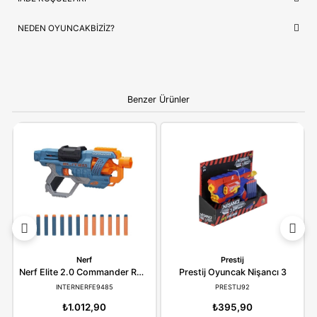
ÇOCUĞUNUZ İÇIN EN GÜZEL HEDIYE
Nerf G0877
, sadece bir oyuncak değil, çocuğunuzun en sevdi
hikayelerin bir parçasıdır. Doğum günleri ve özel kutlamalar iç
prestijli hem de öğretici bir hediye seçeneği arayanlar için idea
Ebeveynlere Not:
Ürün orijinal kutusunda, adınıza
faturalı ve hızlı kargo avantajıyla gönderilmektedir.
Güvenli alışverişin adresi OyuncakBiziz ile keyifli
alışverişler!
YORUMLAR
(0)
ÖDEME SEÇENEKLERI
ÖNERILER
İADE KOŞULLARI