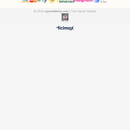
Dede
Birlik
Dede Oyuncak Neşeli Bul-Tak Kule
FEN03466
18 1788
₺480,90
₺708,90
500 TL ÜZERİ BEDAVA
HIZLI TESLİMAT
Ücretsiz Kargo Avantajı
24 Saatte Kargoya Verili
%100 ORİJİNAL
GÜVENLİ ÖDEME
Samatlı Oyuncak Güvencesi
SSL Sertifikalı Altyapı
KURUMSAL
MÜŞTERİ HİZMETLERİ