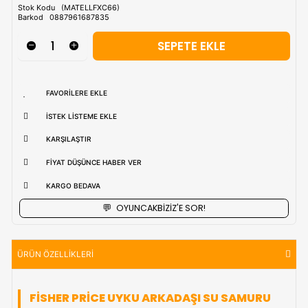
Tahmini Kargo Tesimatı : Normal şartlarda
1-3 iş Günüdür.
uzak bölgerlerde süreler değişebilmektedir.
Vade Farkı İle
9 Taksite Kadar
Ödeme Ayrıcalığı
₺2.185,90
Stok Kodu
(MATELLFXC66)
Barkod
0887961687835
FAVORILERE EKLE
İSTEK LISTEME EKLE
KARŞILAŞTIR