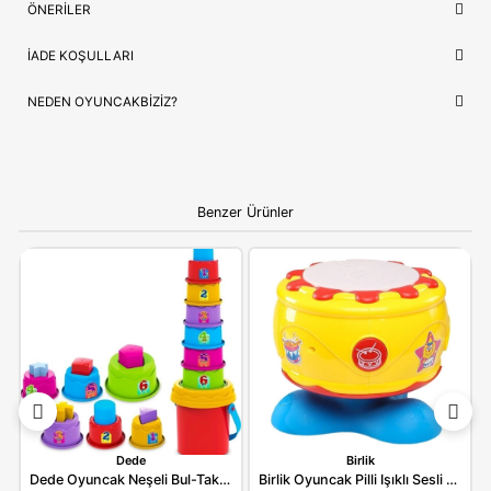
Güvence
✅ Orijinal Lisanslı Ürün
ÇOCUĞUNUZ İÇIN EN GÜZEL HEDIYE
Fisher Price FXC66
, sadece bir oyuncak değil, çocuğunuzun e
sevdiği hikayelerin bir parçasıdır. Doğum günleri ve özel kutla
için hem prestijli hem de öğretici bir hediye seçeneği arayanlar
idealdir.
Ebeveynlere Not:
Ürün orijinal kutusunda, adınıza
faturalı ve hızlı kargo avantajıyla gönderilmektedir.
Güvenli alışverişin adresi OyuncakBiziz ile keyifli
alışverişler!
YORUMLAR
(0)
ÖDEME SEÇENEKLERI
ÖNERILER