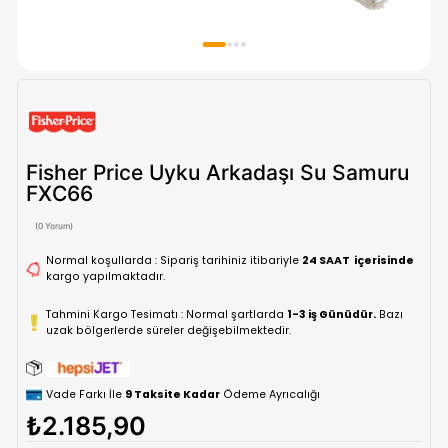
Fisher Price Uyku Arkadaşı Su Sa
FXC66
(0 Yorum)
Normal koşullarda : Sipariş tarihiniz itibariyle
24 SAAT içe
kargo yapılmaktadır.