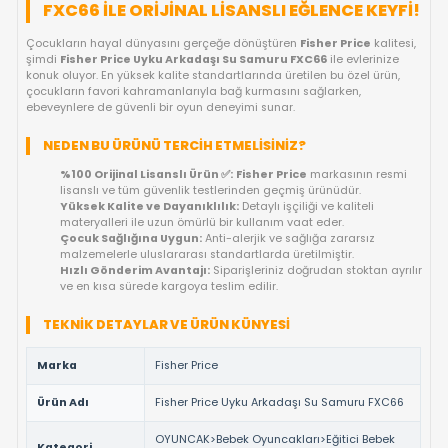
FIYAT DÜŞÜNCE HABER VER
KARGO BEDAVA
OYUNCAKBIZIZ'E SOR!
ÜRÜN ÖZELLIKLERI
FISHER PRICE UYKU ARKADAŞI SU SAMU
FXC66 ILE ORIJINAL LISANSLI EĞLENCE K
Çocukların hayal dünyasını gerçeğe dönüştüren
Fisher Price
k
şimdi
Fisher Price Uyku Arkadaşı Su Samuru FXC66
ile evler
konuk oluyor. En yüksek kalite standartlarında üretilen bu özel 
çocukların favori kahramanlarıyla bağ kurmasını sağlarken,
ebeveynlere de güvenli bir oyun deneyimi sunar.
NEDEN BU ÜRÜNÜ TERCIH ETMELISINIZ?