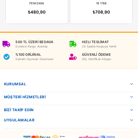
İADE KOŞULLARI
NEDEN OYUNCAKBİZİZ?
Benzer Ürünler