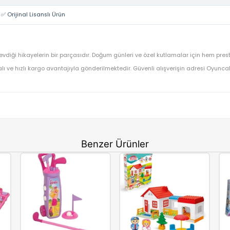
Baby Alive
Baby Alive Lil Dreamer Snoozer Bear Sleepy Bebek F99
OYUNCAK>Kız Oyuncakları>Kız Oyun Setleri
F9967
⚡ Stoktan Hızlı Gönderim
✅ Orijinal Lisanslı Ürün
unuzun en sevdiği hikayelerin bir parçasıdır. Doğum günleri ve özel 
dınıza faturalı ve hızlı kargo avantajıyla gönderilmektedir. Güvenli al