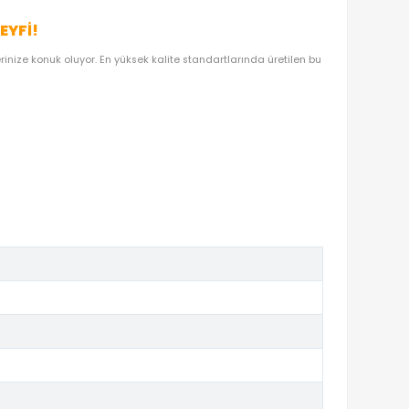
OYUNCAKBIZIZ'E SOR!
DEN OYUNCAKBİZİZ?
SANSLI EĞLENCE KEYFI!
leepy Bebek F9967
ile evlerinize konuk oluyor. En yüksek kalite stan
.
dür.