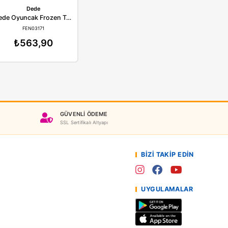
Dede
Dede
Dede Oyuncak Tek Katlı Ev Bloklar
Dede Oyuncak Frozen Takı Seti Küçük El Çantası
EN03135
FEN03171
54,90
₺563,90