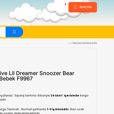
ine
Evet
Baby Alive Lil Dreamer Snooze
Sleepy Bebek F9967
(0 Yorum)
Normal koşullarda : Sipariş tarihiniz itibariyle
24 SA