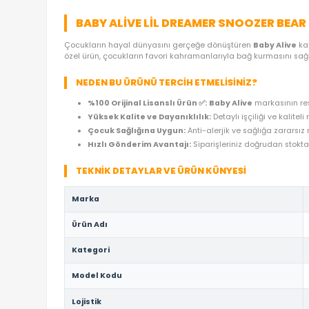
ÜRÜN ÖZELLIKLERI
YORUMLAR
(0)
ÖDE
BABY ALIVE LIL DREAMER SNOOZE
Çocukların hayal dünyasını gerçeğe dönüştüren
B
özel ürün, çocukların favori kahramanlarıyla bağ 
NEDEN BU ÜRÜNÜ TERCIH ETMELISINIZ?
%100 Orijinal Lisanslı Ürün ✅:
Baby Alive
m
Yüksek Kalite ve Dayanıklılık:
Detaylı işçil
Çocuk Sağlığına Uygun:
Anti-alerjik ve sağ
Hızlı Gönderim Avantajı:
Siparişleriniz doğ