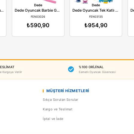
Benzer Ürünler
ede
Dede
Dede Oyuncak Barbie Bulaşıklık
Dede Oyuncak Barbie Golf Arabası
N01753
FEN03026
F
97,90
₺590,90
₺9