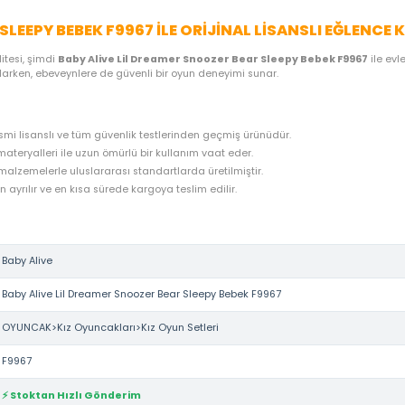
ME SEÇENEKLERI
ÖNERILER
İADE KOŞULLARI
NE
R BEAR SLEEPY BEBEK F9967 ILE ORIJINAL LI
aby Alive
kalitesi, şimdi
Baby Alive Lil Dreamer Snoozer Bear S
kurmasını sağlarken, ebeveynlere de güvenli bir oyun deneyimi sunar
arkasının resmi lisanslı ve tüm güvenlik testlerinden geçmiş ürünü
iği ve kaliteli materyalleri ile uzun ömürlü bir kullanım vaat eder.
lığa zararsız malzemelerle uluslararası standartlarda üretilmiştir.
rudan stoktan ayrılır ve en kısa sürede kargoya teslim edilir.