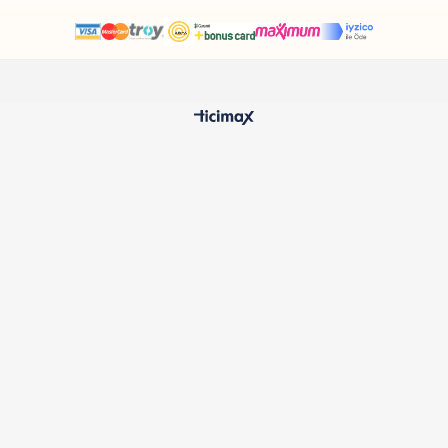
HIZLI TESLİMAT
%100 O
24 Saatte Kargoya Verilir
Samatlı 
MÜŞTERİ HİZMETLERİ
Sıkça Sorulan Sorular
Kargo ve Teslimat
İptal ve İade