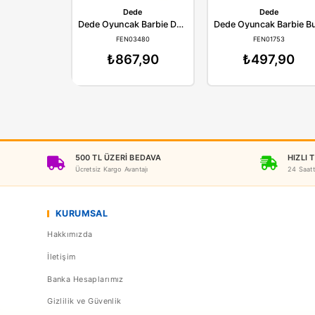
Dede
D
Dede Oyuncak Barbie Doktor Set Bavulum
FEN03480
FE
₺867,90
₺4