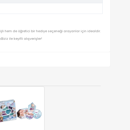
67
kutlamalar için hem prestijli hem de öğretici bir hediye seçeneği ara
ışverişin adresi OyuncakBiziz ile keyifli alışverişler!