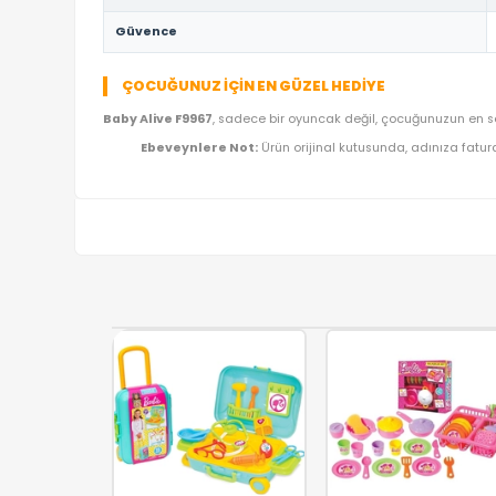
TEKNIK DETAYLAR VE ÜRÜN KÜNYESI
Marka
Ürün Adı
Kategori
Model Kodu
Lojistik
Güvence
ÇOCUĞUNUZ İÇIN EN GÜZEL HEDIYE
Baby Alive F9967
, sadece bir oyuncak değil, çocuğ
Ebeveynlere Not:
Ürün orijinal kutusunda, a