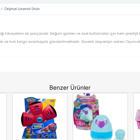
Marvel
Marvel Avengers Iron Man Mix Mashers Aksiyon Figürü
OYUNCAK>Figür Oyuncaklar>Karakter Figürleri
F9269
⚡ Stoktan Hızlı Gönderim
✅ Orijinal Lisanslı Ürün
zun en sevdiği hikayelerin bir parçasıdır. Doğum günleri ve özel kutl
dınıza faturalı ve hızlı kargo avantajıyla gönderilmektedir. Güvenli al