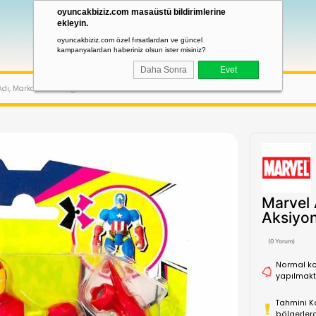
oyuncakbiziz.com masaüstü bildirimler
ekleyin.
oyuncakbiziz.com özel fırsatlardan ve güncel
kampanyalardan haberiniz olsun ister misiniz?
Daha Sonra
LERI