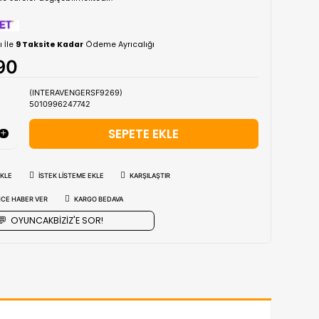
yapılmaktadır.
Tahmini Kargo Tesimatı : Normal şartlarda
1-3 iş G
bölgerlerde süreler değişebilmektedir.
›
Vade Farkı İle
9 Taksite Kadar
Ödeme Ayrıcalığı
₺756,90
Stok Kodu
(INTERAVENGERSF9269)
Barkod
5010996247742
FAVORILERE EKLE
İSTEK LISTEME EKLE
KARŞILAŞT
FIYAT DÜŞÜNCE HABER VER
KARGO BEDAVA