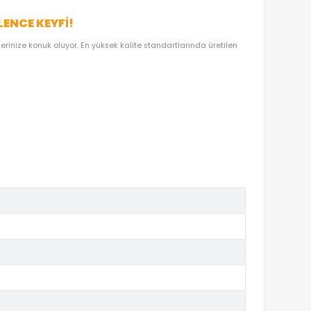
OYUNCAKBIZIZ'E SOR!
DEN OYUNCAKBİZİZ?
NAL LISANSLI EĞLENCE KEYFI!
iyon Figürü F9269
ile evlerinize konuk oluyor. En yüksek kalite sta
nar.