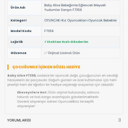
sağlarken, ebeveynlere de güvenli bir oyun deneyimi sunar.
NEDEN BU ÜRÜNÜ TERCIH ETMELISINIZ?
%100 Orijinal Lisanslı Ürün ✅:
Baby Alive
markasının r
lisanslı ve tüm güvenlik testlerinden geçmiş ürünüdür.
Yüksek Kalite ve Dayanıklılık:
Detaylı işçiliği ve kaliteli
materyalleri ile uzun ömürlü bir kullanım vaat eder.
Çocuk Sağlığına Uygun:
Anti-alerjik ve sağlığa zararsız
malzemelerle uluslararası standartlarda üretilmiştir.
Hızlı Gönderim Avantajı:
Siparişleriniz doğrudan stokta
ve en kısa sürede kargoya teslim edilir.
TEKNIK DETAYLAR VE ÜRÜN KÜNYESI
Marka
Baby Alive
Baby Alive Bebeğimle Eğlenceli Meyveli
Ürün Adı
Yudumlar Sarışın F7356
Kategori
OYUNCAK>Kız Oyuncakları>Oyuncak Be