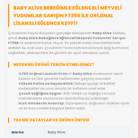
FIYAT DÜŞÜNCE HABER VER
KARGO BEDAVA
GELINCE HABER VER
OYUNCAKBIZIZ'E SOR!
ÜRÜN ÖZELLIKLERI
BABY ALIVE BEBEĞIMLE EĞLENCELI MEYV
YUDUMLAR SARIŞIN F7356 ILE ORIJINAL
LISANSLI EĞLENCE KEYFI!
Çocukların hayal dünyasını gerçeğe dönüştüren
Baby Alive
ka
şimdi
Baby Alive Bebeğimle Eğlenceli Meyveli Yudumlar Sa
F7356
ile evlerinize konuk oluyor. En yüksek kalite standartları
üretilen bu özel ürün, çocukların favori kahramanlarıyla bağ k