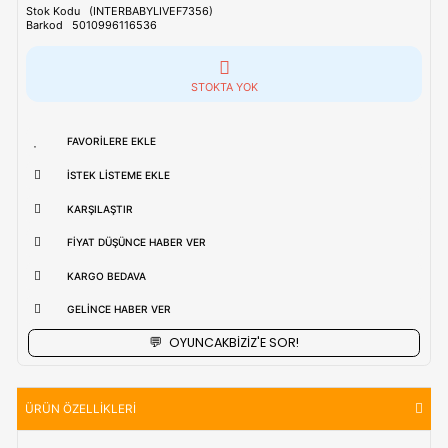
Tahmini Kargo Tesimatı : Normal şartlarda
1-3 iş Günüdür.
uzak bölgerlerde süreler değişebilmektedir.
Vade Farkı İle
9 Taksite Kadar
Ödeme Ayrıcalığı
₺2.379,90
Stok Kodu
(INTERBABYLIVEF7356)
Barkod
5010996116536
STOKTA YOK
FAVORILERE EKLE
İSTEK LISTEME EKLE
KARŞILAŞTIR