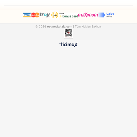
Galtoys
Sunman
Galtoys Oyuncak Senoş Türkçe Konuşan Kel Bebek 1110
GALTOYS1110
SUNMAN30012
₺841,90
₺628,90
500 TL ÜZERİ BEDAVA
HIZLI TESLİMAT
Ücretsiz Kargo Avantajı
24 Saatte Kargoya Verili
%100 ORİJİNAL
GÜVENLİ ÖDEME
Samatlı Oyuncak Güvencesi
SSL Sertifikalı Altyapı
KURUMSAL