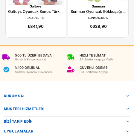
ÖNERILER
İADE KOŞULLARI
NEDEN OYUNCAKBİZİZ?
Benzer Ürünler