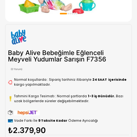
Baby Alive Bebeğimle Eğlenceli
Meyveli Yudumlar Sarışın F7356
(0 Yorum)
Normal koşullarda : Sipariş tarihiniz itibariyle
24 SAAT içe
kargo yapılmaktadır.