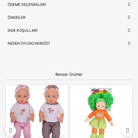
Model Kodu
F7356
Lojistik
⚡ Stoktan Hızlı Gönderim
Güvence
✅ Orijinal Lisanslı Ürün
ÇOCUĞUNUZ İÇIN EN GÜZEL HEDIYE
Baby Alive F7356
, sadece bir oyuncak değil, çocuğunuzun en 
hikayelerin bir parçasıdır. Doğum günleri ve özel kutlamalar iç
prestijli hem de öğretici bir hediye seçeneği arayanlar için idea
Ebeveynlere Not:
Ürün orijinal kutusunda, adınıza
faturalı ve hızlı kargo avantajıyla gönderilmektedir.
Güvenli alışverişin adresi OyuncakBiziz ile keyifli
alışverişler!
YORUMLAR
(0)
ÖDEME SEÇENEKLERI