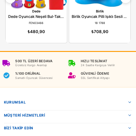
ÖDEME SEÇENEKLERI
ÖNERILER
İADE KOŞULLARI
NEDEN OYUNCAKBİZİZ?
Benzer Ürünler