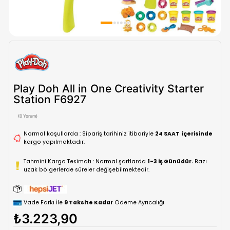
Play Doh All in One Creativity Star
Station F6927
(0 Yorum)
Normal koşullarda : Sipariş tarihiniz itibariyle
24 SAAT içe
kargo yapılmaktadır.