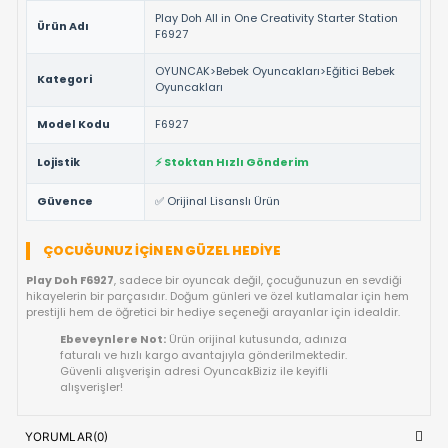
ebeveynlere de güvenli bir oyun deneyimi sunar.
NEDEN BU ÜRÜNÜ TERCIH ETMELISINIZ?
%100 Orijinal Lisanslı Ürün ✅:
Play Doh
markasının res
lisanslı ve tüm güvenlik testlerinden geçmiş ürünüdür.
Yüksek Kalite ve Dayanıklılık:
Detaylı işçiliği ve kaliteli
materyalleri ile uzun ömürlü bir kullanım vaat eder.
Çocuk Sağlığına Uygun:
Anti-alerjik ve sağlığa zararsız
malzemelerle uluslararası standartlarda üretilmiştir.
Hızlı Gönderim Avantajı:
Siparişleriniz doğrudan stokta
ve en kısa sürede kargoya teslim edilir.
TEKNIK DETAYLAR VE ÜRÜN KÜNYESI
Marka
Play Doh
Play Doh All in One Creativity Starter St
Ürün Adı
F6927
OYUNCAK>Bebek Oyuncakları>Eğitici B
Kategori
Oyuncakları