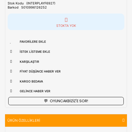
Tahmini Kargo Tesimatı : Normal şartlarda
1-3 iş Günüdür.
uzak bölgerlerde süreler değişebilmektedir.
Vade Farkı İle
9 Taksite Kadar
Ödeme Ayrıcalığı
₺3.223,90
Stok Kodu
(INTERPLAYF6927)
Barkod
5010996126252
STOKTA YOK
FAVORILERE EKLE
İSTEK LISTEME EKLE
KARŞILAŞTIR