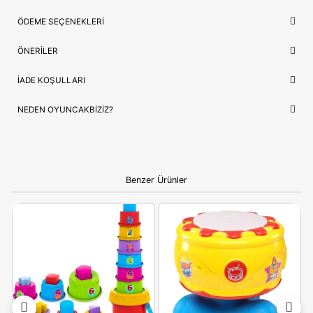
Model Kodu
F6927
Lojistik
⚡ Stoktan Hızlı Gönderim
Güvence
✅ Orijinal Lisanslı Ürün
ÇOCUĞUNUZ İÇIN EN GÜZEL HEDIYE
Play Doh F6927
, sadece bir oyuncak değil, çocuğunuzun en se
hikayelerin bir parçasıdır. Doğum günleri ve özel kutlamalar iç
prestijli hem de öğretici bir hediye seçeneği arayanlar için idea
Ebeveynlere Not:
Ürün orijinal kutusunda, adınıza
faturalı ve hızlı kargo avantajıyla gönderilmektedir.
Güvenli alışverişin adresi OyuncakBiziz ile keyifli
alışverişler!
YORUMLAR
(0)