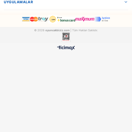
Dede
Birlik
Dede Oyuncak Neşeli Bul-Tak Kule
FEN03466
18 1788
₺480,90
₺708,90
500 TL ÜZERİ BEDAVA
HIZLI TESLİMAT
Ücretsiz Kargo Avantajı
24 Saatte Kargoya Verili
%100 ORİJİNAL
GÜVENLİ ÖDEME
Samatlı Oyuncak Güvencesi
SSL Sertifikalı Altyapı