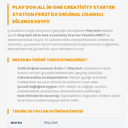
FIYAT DÜŞÜNCE HABER VER
KARGO BEDAVA
GELINCE HABER VER
OYUNCAKBIZIZ'E SOR!
ÜRÜN ÖZELLIKLERI
PLAY DOH ALL IN ONE CREATIVITY STAR
STATION F6927 ILE ORIJINAL LISANSLI
EĞLENCE KEYFI!
Çocukların hayal dünyasını gerçeğe dönüştüren
Play Doh
kali
şimdi
Play Doh All in One Creativity Starter Station F6927
i
evlerinize konuk oluyor. En yüksek kalite standartlarında üretil
özel ürün, çocukların favori kahramanlarıyla bağ kurmasını sa