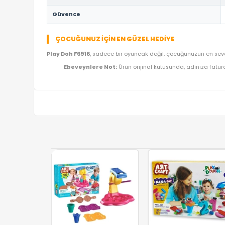
TEKNIK DETAYLAR VE ÜRÜN KÜNYESI
Marka
Ürün Adı
Kategori
Model Kodu
Lojistik
Güvence
ÇOCUĞUNUZ İÇIN EN GÜZEL HEDIYE
Play Doh F6916
, sadece bir oyuncak değil, çocuğun
Ebeveynlere Not:
Ürün orijinal kutusunda, a