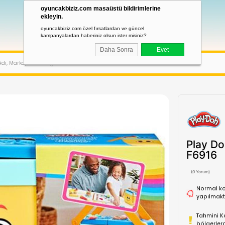
oyuncakbiziz.com masaüstü bildirimler
ekleyin.
oyuncakbiziz.com özel fırsatlardan ve güncel
kampanyalardan haberiniz olsun ister misiniz?
Daha Sonra