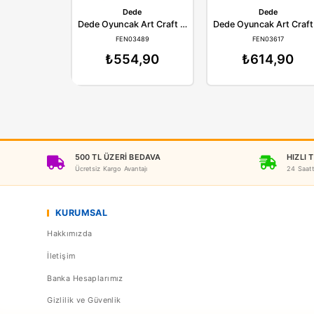
Dede
D
Dede Oyuncak Art Craft Dondurma Oyun Hamuru Seti
FEN03489
FE
₺554,90
₺6