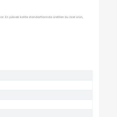
OYUNCAKBIZIZ'E SOR!
DEN OYUNCAKBİZİZ?
ENCE KEYFI!
916
ile evlerinize konuk oluyor. En yüksek kalite standartlarında üretil
r.