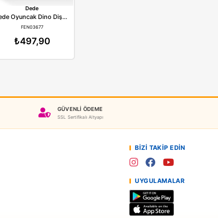
lay Doh
Dede
Dişçi Seti F1259
Dede Oyuncak Dino Dişçi Hamur Set 03677
RPLAYF1259
FEN03677
987,90
₺497,90