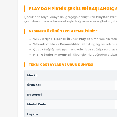
ÜRÜN ÖZELLIKLERI
YORUMLAR
(0)
ÖDE
PLAY DOH PIKNIK ŞEKILLERI BAŞ
Çocukların hayal dünyasını gerçeğe dönüştüren
P
çocukların favori kahramanlarıyla bağ kurmasını s
NEDEN BU ÜRÜNÜ TERCIH ETMELISINIZ?
%100 Orijinal Lisanslı Ürün ✅:
Play Doh
mar
Yüksek Kalite ve Dayanıklılık:
Detaylı işçil
Çocuk Sağlığına Uygun:
Anti-alerjik ve sağ
Hızlı Gönderim Avantajı:
Siparişleriniz doğ