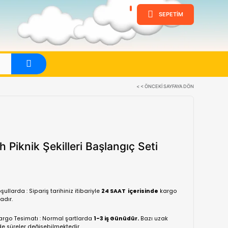
ine
Evet
Play Doh Piknik Şekilleri Başla
F6916
(0 Yorum)
Normal koşullarda : Sipariş tarihiniz itibariyle
24 SA