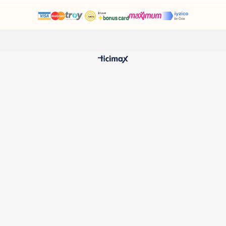
HIZLI TESLİMAT
%100 O
24 Saatte Kargoya Verilir
Samatlı 
MÜŞTERİ HİZMETLERİ
Sıkça Sorulan Sorular
Kargo ve Teslimat
İptal ve İade