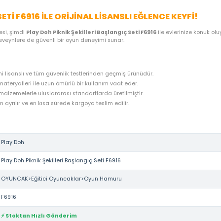
ME SEÇENEKLERI
ÖNERILER
İADE KOŞULLARI
NE
LANGIÇ SETI F6916 ILE ORIJINAL LISANSLI EĞL
lay Doh
kalitesi, şimdi
Play Doh Piknik Şekilleri Başlangıç Seti F6
ağlarken, ebeveynlere de güvenli bir oyun deneyimi sunar.
kasının resmi lisanslı ve tüm güvenlik testlerinden geçmiş ürünüdü
iği ve kaliteli materyalleri ile uzun ömürlü bir kullanım vaat eder.
lığa zararsız malzemelerle uluslararası standartlarda üretilmiştir.
rudan stoktan ayrılır ve en kısa sürede kargoya teslim edilir.