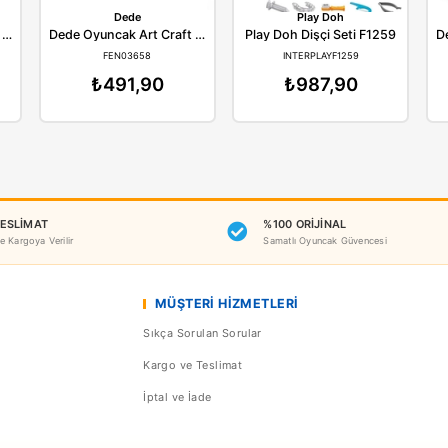
Benzer Ürünler
ede
Dede
P
Dede Oyuncak Art Craft Mega Oyun Hamuru Seti
Dede Oyuncak Art Craft Mutfak Oyun Hamuru Seti
Play Doh 
N03617
FEN03658
INTE
14,90
₺491,90
₺