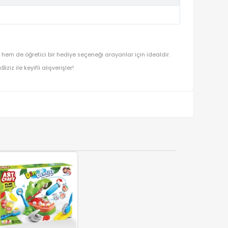
lamalar için hem prestijli hem de öğretici bir hediye seçeneği araya
ışverişin adresi OyuncakBiziz ile keyifli alışverişler!