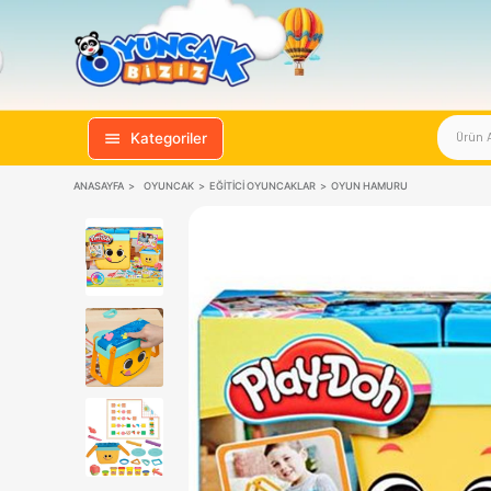
Kategoriler
ANASAYFA
OYUNCAK
EĞITICI OYUNCAKLAR
OYUN HAMURU