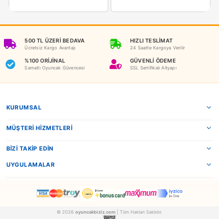
NEDEN OYUNCAKBİZİZ?
Benzer Ürünler
Prestij
Canem
Prestij Oyuncak Nişancı 3