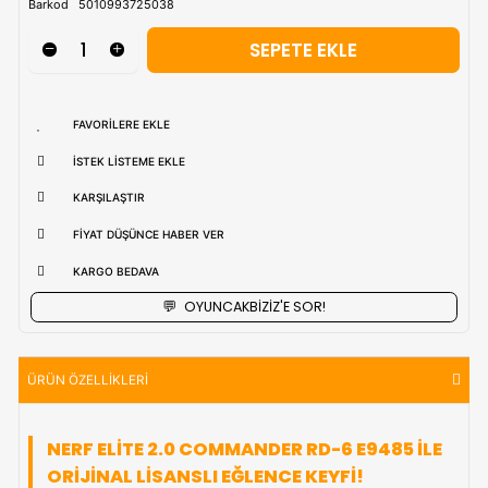
uzak bölgerlerde süreler değişebilmektedir.
Vade Farkı İle
9 Taksite Kadar
Ödeme Ayrıcalığı
₺1.012,90
Stok Kodu
(INTERNERFE9485)
Barkod
5010993725038
FAVORILERE EKLE
İSTEK LISTEME EKLE
KARŞILAŞTIR
FIYAT DÜŞÜNCE HABER VER