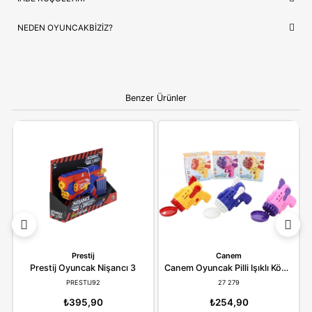
ÇOCUĞUNUZ İÇIN EN GÜZEL HEDIYE
Nerf E9485
, sadece bir oyuncak değil, çocuğunuzun en sevdiğ
hikayelerin bir parçasıdır. Doğum günleri ve özel kutlamalar iç
prestijli hem de öğretici bir hediye seçeneği arayanlar için idea
Ebeveynlere Not:
Ürün orijinal kutusunda, adınıza
faturalı ve hızlı kargo avantajıyla gönderilmektedir.
Güvenli alışverişin adresi OyuncakBiziz ile keyifli
alışverişler!
YORUMLAR
(0)
ÖDEME SEÇENEKLERI
ÖNERILER
İADE KOŞULLARI