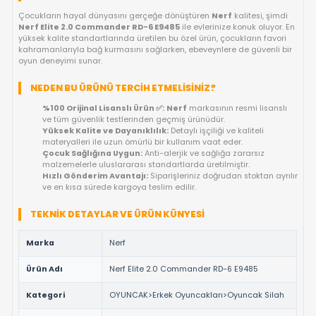
KARGO BEDAVA
OYUNCAKBIZIZ'E SOR!
ÜRÜN ÖZELLIKLERI
NERF ELITE 2.0 COMMANDER RD-6 E9485
ORIJINAL LISANSLI EĞLENCE KEYFI!
Çocukların hayal dünyasını gerçeğe dönüştüren
Nerf
kalitesi
Nerf Elite 2.0 Commander RD-6 E9485
ile evlerinize konuk ol
yüksek kalite standartlarında üretilen bu özel ürün, çocukların 
kahramanlarıyla bağ kurmasını sağlarken, ebeveynlere de güve
oyun deneyimi sunar.
NEDEN BU ÜRÜNÜ TERCIH ETMELISINIZ?
%100 Orijinal Lisanslı Ürün ✅:
Nerf
markasının resmi li