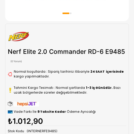
Nerf Elite 2.0 Commander RD-6 E
(0 Yorum)
Normal koşullarda : Sipariş tarihiniz itibariyle
24 SAAT içe
kargo yapılmaktadır.
Tahmini Kargo Tesimatı : Normal şartlarda
1-3 iş Günüdür.