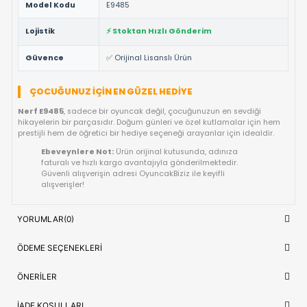
ve tüm güvenlik testlerinden geçmiş ürünüdür.
Yüksek Kalite ve Dayanıklılık:
Detaylı işçiliği ve kaliteli
materyalleri ile uzun ömürlü bir kullanım vaat eder.
Çocuk Sağlığına Uygun:
Anti-alerjik ve sağlığa zararsız
malzemelerle uluslararası standartlarda üretilmiştir.
Hızlı Gönderim Avantajı:
Siparişleriniz doğrudan stokta
ve en kısa sürede kargoya teslim edilir.
TEKNIK DETAYLAR VE ÜRÜN KÜNYESI
Marka
Nerf
Ürün Adı
Nerf Elite 2.0 Commander RD-6 E9485
Kategori
OYUNCAK>Erkek Oyuncakları>Oyuncak 
Model Kodu
E9485
Lojistik
⚡ Stoktan Hızlı Gönderim
Güvence
✅ Orijinal Lisanslı Ürün