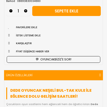
uzak bölgerlerde süreler değişebilmektedir.
Vade Farkı İle
9 Taksite Kadar
Ödeme Ayrıcalığı
₺480,90
Stok Kodu
(FEN03466)
Barkod
08693830034660
FAVORILERE EKLE
İSTEK LISTEME EKLE
KARŞILAŞTIR
FIYAT DÜŞÜNCE HABER VER