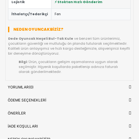
Güvenli Tasarım:
Keskin kenar barındırmayan, çocuk d
dayanıklı materyal yapısına sahiptir.
Fiyat/Performans Avantajı:
Yüksek kaliteyi uygun fiya
buluşturan, uzun ömürlü bir kullanım sunan ideal bir tercih
Hızlı Teslimat:
Siparişiniz doğrudan stoktan hazırlanar
kısa sürede adresinize ulaştırılır.
ÜRÜN BILGI TABLOSU
Ürün Adı
Dede Oyuncak Neşeli Bul-Tak Kule
OYUNCAK>Bebek Oyuncakları>Eğitic
Kategori
Bebek Oyuncakları
Model/Seri
Özel Seri
Lojistik
⚡ Stoktan Hızlı Gönderim
İthalatçı/Tedarikçi
Fen