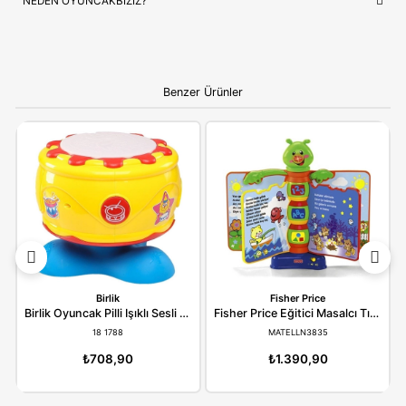
NEDEN OYUNCAKBIZIZ?
Dede Oyuncak Neşeli Bul-Tak Kule
ve benzeri tüm ürünlerim
çocukların güvenliği ve mutluluğu ön planda tutularak seçilmek
Kaliteli ürün anlayışımız ve hızlı kargo desteğimizle, alışverişiniz
bir deneyime dönüştürüyoruz.
Bilgi:
Ürün, çocukların gelişim aşamalarına uygun olara
seçilmiştir. Hijyenik koşullarda paketlenip adınıza fatural
olarak gönderilmektedir.
YORUMLAR
(0)
ÖDEME SEÇENEKLERI
ÖNERILER
İADE KOŞULLARI
NEDEN OYUNCAKBİZİZ?