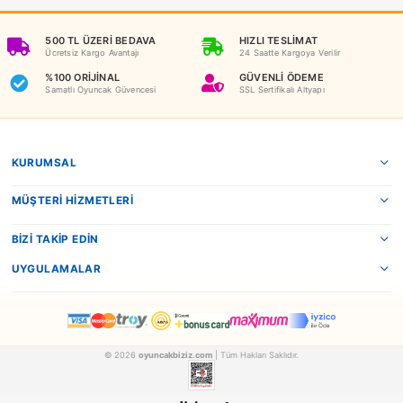
Benzer Ürünler
Birlik
Fisher Price
Birlik Oyuncak Pilli Işıklı Sesli Davul
18 1788
MATELLN3835