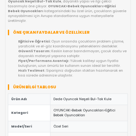
OYUNCAKBIZIZ'E SOR!
ÜRÜN ÖZELLIKLERI
DEDE OYUNCAK NEŞELI BUL-TAK KULE IL
EĞLENCE DOLU GELIŞIM SAATLERI!
Çocukların oyun saatlerini hem eğlenceli hem de öğretici kıla
Oyuncak Neşeli Bul-Tak Kule
, dayanıklı yapısı ve ilgi çekici
tasarımıyla öne çıkıyor.
OYUNCAK>Bebek Oyuncakları>Eğitic
Bebek Oyuncakları
kategorisindeki bu özel ürün, çocukların
oynayabilmesi için Avrupa standartlarına uygun materyallerle
üretilmiştir.
ÖNE ÇIKAN FAYDALAR VE ÖZELLIKLER
Eğitici ve Öğretici:
Oyun sırasında çocukların problem 
yaratıcılık ve el-göz koordinasyonu yeteneklerini destekl