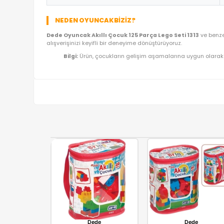
ÜRÜN BILGI TABLOSU
Ürün Adı
Kategori
Model/Seri
Lojistik
İthalatçı/Tedarikçi
NEDEN OYUNCAKBIZIZ?
Dede Oyuncak Akıllı Çocuk 125 Parça Lego Seti 
alışverişinizi keyifli bir deneyime dönüştürüyoruz.
Bilgi:
Ürün, çocukların gelişim aşamalarına uy