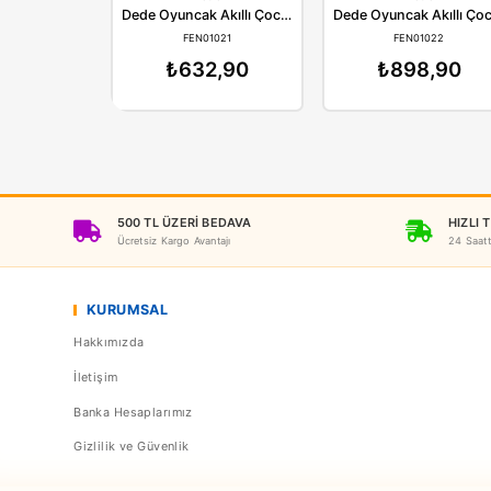
Dede
D
Dede Oyuncak Akıllı Çocuk 40 Parça Lego Seti
FEN01021
FE
₺632,90
₺8