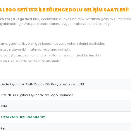
ME SEÇENEKLERI
ÖNERILER
İADE KOŞULLARI
NE
 PARÇA LEGO SETI 1313 ILE EĞLENCE DOLU GE
llı Çocuk 125 Parça Lego Seti 1313
, çocukların dünyasına renk ka
 güvenle oynayabilmesi için Avrupa standartlarına uygun materyallerl
 problem çözme, yaratıcılık ve el-göz koordinasyonu yeteneklerini 
n, çocuk dostu ve dayanıklı materyal yapısına sahiptir.
 uygun fiyatla buluşturan, uzun ömürlü bir kullanım sunan ideal bir t
hazırlanarak en kısa sürede adresinize ulaştırılır.