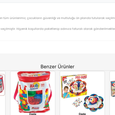
Dede Oyuncak Akıllı Çocuk 125 Parça Lego Seti 1313
OYUNCAK>Eğitici Oyuncaklar>Lego Oyuncak
1313
⚡ Stoktan Hızlı Gönderim
Fen
1313
ve benzeri tüm ürünlerimiz, çocukların güvenliği ve mutluluğu ön
gun olarak seçilmiştir. Hijyenik koşullarda paketlenip adınıza fatu