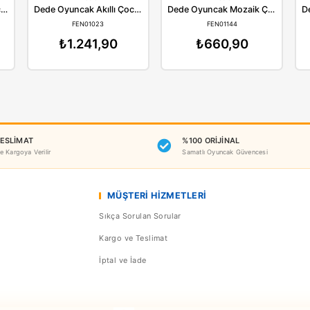
Benzer Ürünler
ede
Dede
Dede Oyuncak Akıllı Çocuk 60 Parça Lego Seti
Dede Oyuncak Akıllı Çocuk 100 Parça
N01022
FEN01023
F
98,90
₺1.241,90
₺6