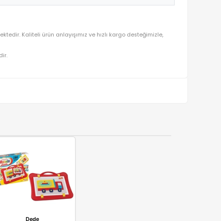
 planda tutularak seçilmektedir. Kaliteli ürün anlayışımız ve hızlı k
ralı olarak gönderilmektedir.