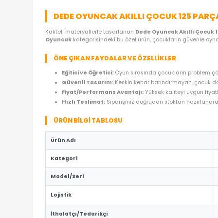
ÜRÜN ÖZELLIKLERI
YORUMLAR
(0)
ÖDE
DEDE OYUNCAK AKILLI ÇOCUK 125
Kaliteli materyallerle tasarlanan
Dede Oyuncak Akı
Oyuncak
kategorisindeki bu özel ürün, çocukların
ÖNE ÇIKAN FAYDALAR VE ÖZELLIKLER
Eğitici ve Öğretici:
Oyun sırasında çocukların
Güvenli Tasarım:
Keskin kenar barındırmaya
Fiyat/Performans Avantajı:
Yüksek kaliteyi
Hızlı Teslimat:
Siparişiniz doğrudan stoktan 