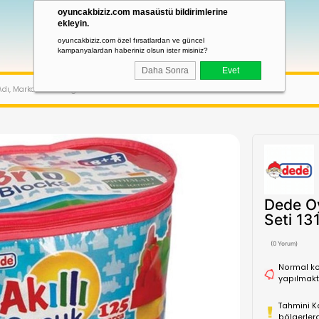
oyuncakbiziz.com masaüstü bildirimler
ekleyin.
oyuncakbiziz.com özel fırsatlardan ve güncel
kampanyalardan haberiniz olsun ister misiniz?
Daha Sonra