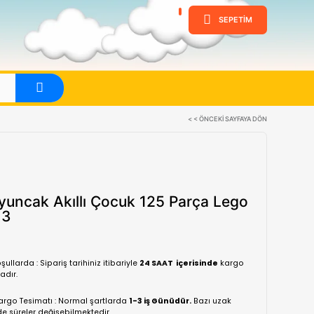
ine
Evet
Dede Oyuncak Akıllı Çocuk 12
Seti 1313
(0 Yorum)
Normal koşullarda : Sipariş tarihiniz itibariyle
24 SA