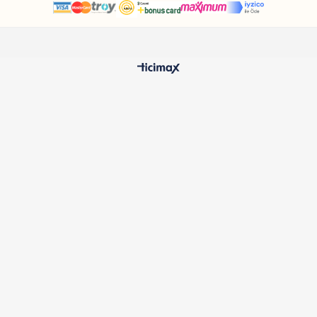
HIZLI TESLİMAT
%100 O
24 Saatte Kargoya Verilir
Samatlı 
MÜŞTERİ HİZMETLERİ
Sıkça Sorulan Sorular
Kargo ve Teslimat
İptal ve İade