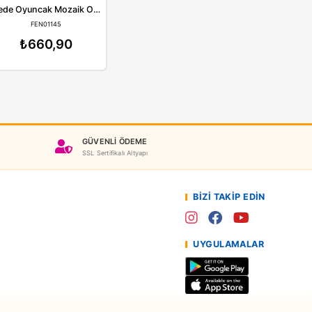
Dede
Dede
Dede Oyuncak Mozaik Çivi Oyunu 260 Parça
Dede Oyuncak Mozaik Oyunu 280 Parça 1145
EN01144
FEN01145
60,90
₺660,90